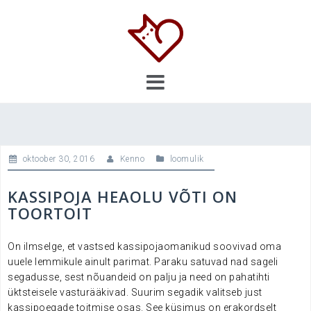
Skip
to
content
oktoober 30, 2016
Kenno
loomulik
KASSIPOJA HEAOLU VÕTI ON
TOORTOIT
On ilmselge, et vastsed kassipojaomanikud soovivad oma
uuele lemmikule ainult parimat. Paraku satuvad nad sageli
segadusse, sest nõuandeid on palju ja need on pahatihti
üktsteisele vasturääkivad. Suurim segadik valitseb just
kassipoegade toitmise osas. See küsimus on erakordselt