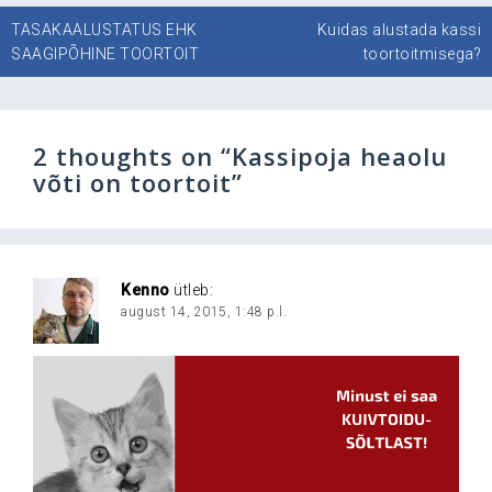
Navigeerimine
TASAKAALUSTATUS EHK
Kuidas alustada kassi
SAAGIPÕHINE TOORTOIT
toortoitmisega?
2 thoughts on “
Kassipoja heaolu
võti on toortoit
”
Kenno
ütleb:
august 14, 2015, 1:48 p.l.