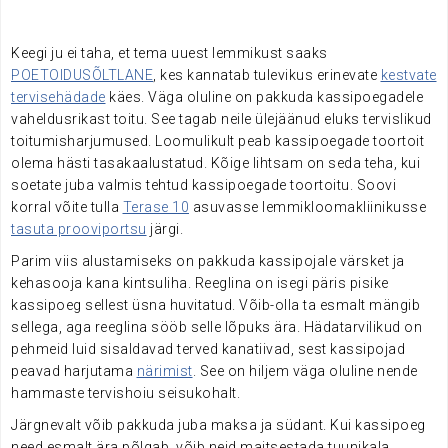
.
Keegi ju ei taha, et tema uuest lemmikust saaks
POETOIDUSÕLTLANE
, kes kannatab tulevikus erinevate
kestvate
tervisehädade
käes. Väga oluline on pakkuda kassipoegadele
vaheldusrikast toitu. See tagab neile ülejäänud eluks tervislikud
toitumisharjumused. Loomulikult peab kassipoegade toortoit
olema hästi tasakaalustatud. Kõige lihtsam on seda teha, kui
soetate juba valmis tehtud kassipoegade toortoitu. Soovi
korral võite tulla
Terase 10
asuvasse lemmikloomakliinikusse
tasuta prooviportsu
järgi.
Parim viis alustamiseks on pakkuda kassipojale värsket ja
kehasooja kana kintsuliha. Reeglina on isegi päris pisike
kassipoeg sellest üsna huvitatud. Võib-olla ta esmalt mängib
sellega, aga reeglina sööb selle lõpuks ära. Hädatarvilikud on
pehmeid luid sisaldavad terved kanatiivad, sest kassipojad
peavad harjutama
närimist
. See on hiljem väga oluline nende
hammaste tervishoiu seisukohalt.
Järgnevalt võib pakkuda juba maksa ja südant. Kui kassipoeg
need esmalt ära põlgab, võib neid maitsestada tuunikala