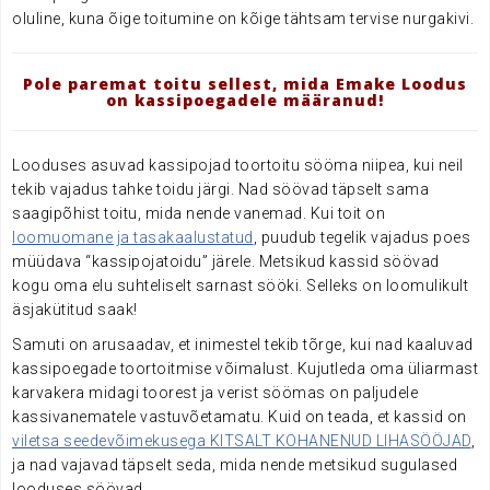
oluline, kuna õige toitumine on kõige tähtsam tervise nurgakivi.
Pole paremat toitu sellest, mida Emake Loodus
on kassipoegadele määranud!
Looduses asuvad kassipojad toortoitu sööma niipea, kui neil
tekib vajadus tahke toidu järgi. Nad söövad täpselt sama
saagipõhist toitu, mida nende vanemad. Kui toit on
loomuomane ja tasakaalustatud
, puudub tegelik vajadus poes
müüdava “kassipojatoidu” järele. Metsikud kassid söövad
kogu oma elu suhteliselt sarnast sööki. Selleks on loomulikult
äsjakütitud saak!
Samuti on arusaadav, et inimestel tekib tõrge, kui nad kaaluvad
kassipoegade toortoitmise võimalust. Kujutleda oma üliarmast
karvakera midagi toorest ja verist söömas on paljudele
kassivanematele vastuvõetamatu. Kuid on teada, et kassid on
viletsa seedevõimekusega KITSALT KOHANENUD LIHASÖÖJAD
,
ja nad vajavad täpselt seda, mida nende metsikud sugulased
looduses söövad.