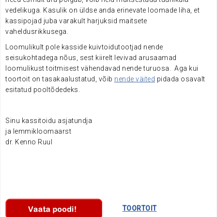
vedelikuga. Kasulik on üldse anda erinevate loomade liha, et
kassipojad juba varakult harjuksid maitsete
vaheldusrikkusega.
Loomulikult pole kasside kuivtoidutootjad nende
seisukohtadega nõus, sest kiirelt levivad arusaamad
loomulikust toitmisest vähendavad nende turuosa. Aga kui
toortoit on tasakaalustatud, võib
nende väited
pidada osavalt
esitatud pooltõdedeks.
Sinu kassitoidu asjatundja
ja lemmikloomaarst
dr. Kenno Ruul
………….
TOORTOIT