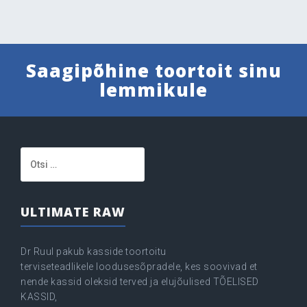
Saagipõhine toortoit sinu
lemmikule
Otsi:
ULTIMATE RAW
Dr Ruul pakub kasside toortoitu
terviseteadlikele loodusesõpradele, kes soovivad et
nende kassid oleksid terved ja elujõulised TÕELISED
KASSID,