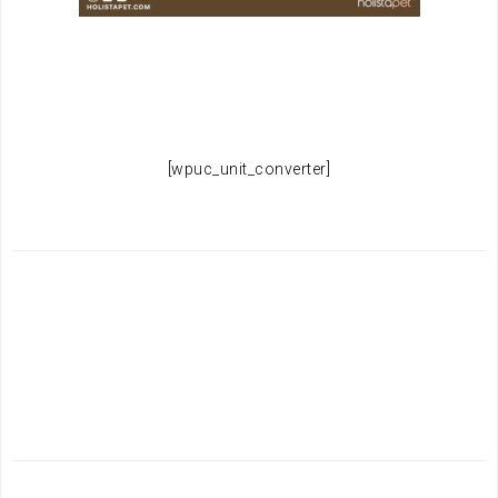
.
.
[wpuc_unit_converter]
.
.
.
.
.
.