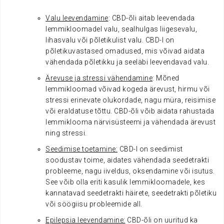
Valu leevendamine
: CBD-õli aitab leevendada
lemmikloomadel valu, sealhulgas liigesevalu,
lihasvalu või põletikulist valu. CBD-l on
põletikuvastased omadused, mis võivad aidata
vähendada põletikku ja seeläbi leevendavad valu.
Ärevuse ja stressi vähendamine
: Mõned
lemmikloomad võivad kogeda ärevust, hirmu või
stressi erinevate olukordade, nagu müra, reisimise
või eraldatuse tõttu. CBD-õli võib aidata rahustada
lemmiklooma närvisüsteemi ja vähendada ärevust
ning stressi.
Seedimise toetamine:
CBD-l on seedimist
soodustav toime, aidates vähendada seedetrakti
probleeme, nagu iiveldus, oksendamine või isutus.
See võib olla eriti kasulik lemmikloomadele, kes
kannatavad seedetrakti häirete, seedetrakti põletiku
või söögiisu probleemide all.
Epilepsia leevendamine:
CBD-õli on uuritud ka