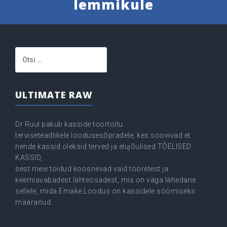
lemmikule
Otsi:
ULTIMATE RAW
Dr Ruul pakub kasside toortoitu
terviseteadlikele loodusesõpradele, kes soovivad et
nende kassid oleksid terved ja elujõulised TÕELISED
KASSID,
sest meie toidud koosnevad vaid tooretest ja
keemiavabadest lähteosadest, mis on väga lähedane
sellele, mida Emake Loodus on kassidele söömiseks
määranud.