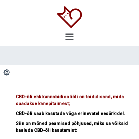
Skip
to
content
۞
.
CBD-õli ehk kannabidiooliõli on toidulisand, mida
saadakse kanepitaimest;
CBD-õli saab kasutada väga erinevatel eesärkidel.
Siin on mõned peamised põhjused, miks sa võiksid
kaaluda CBD-õli kasutamist: