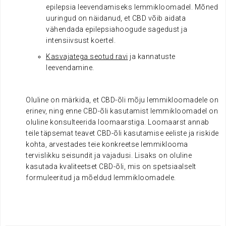
epilepsia leevendamiseks lemmikloomadel. Mõned
uuringud on näidanud, et CBD võib aidata
vähendada epilepsiahoogude sagedust ja
intensiivsust koertel.
Kasvajatega seotud ravi
ja kannatuste
leevendamine.
Oluline on märkida, et CBD-õli mõju lemmikloomadele on
erinev, ning enne CBD-õli kasutamist lemmikloomadel on
oluline konsulteerida loomaarstiga. Loomaarst annab
teile täpsemat teavet CBD-õli kasutamise eeliste ja riskide
kohta, arvestades teie konkreetse lemmiklooma
tervislikku seisundit ja vajadusi. Lisaks on oluline
kasutada kvaliteetset CBD-õli, mis on spetsiaalselt
formuleeritud ja mõeldud lemmikloomadele.