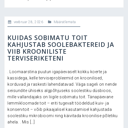
veebruar 28, 2026
Määratlemata
KUIDAS SOBIMATU TOIT
KAHJUSTAB SOOLEBAKTEREID JA
VIIB KROONILISTE
TERVISERIKETENI
. Loomaarstina puutun igapäevaselt kokku koerte ja
kassidega, kelle terviseprobleemid on kroonilised,
korduvad ja raskesti lahendatavad. Väga sageli on nende
seisundite ühiseks algpõhjuseks soolestiku düsbioos,
mille vallandajaks on liigile sobimatu toit. Tänapäevane
lemmikloomade toit – eriti tugevalt töödeldud kuiv- ja
konservtoit – võib pikaajalisel kasutamisel kahjustada
soolestiku mikrobioomi ning käivitada kroonilise põletiku
ahela. . Mis […]