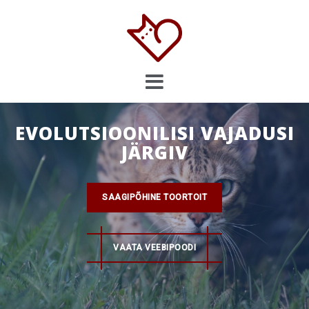
Skip
to
content
EVOLUTSIOONILISI VAJADUSI
JÄRGIV
SAAGIPÕHINE TOORTOIT
VAATA VEEBIPOODI