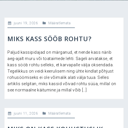
juuni 19, 2026
Määratlemata
MIKS KASS SÖÖB ROHTU?
Paljud kassipidajad on märganud, et nende kass närib
aeg-ajalt muru või toataimede lehti. Sageli arvatakse, et
kass sööb rohtu selleks, et karvapalle välja oksendada.
Tegelikkus on veidi keerulisem ning ühte kindlat põhjust
rohusöömiseks ei ole võimalik alati välja tuua. Selles
artiklis selgitan, miks kassid võivad rohtu süüa, millal on
see normaalne käitumine ja millal võib […]
juuni 11, 2026
Määratlemata