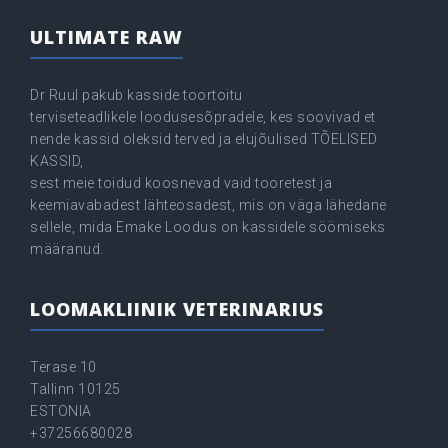
ULTIMATE RAW
Dr Ruul pakub kasside toortoitu
terviseteadlikele loodusesõpradele, kes soovivad et
nende kassid oleksid terved ja elujõulised TÕELISED
KASSID,
sest meie toidud koosnevad vaid tooretest ja
keemiavabadest lähteosadest, mis on väga lähedane
sellele, mida Emake Loodus on kassidele söömiseks
määranud.
LOOMAKLIINIK VETERINARIUS
Terase 10
Tallinn 10125
ESTONIA
+37256680028