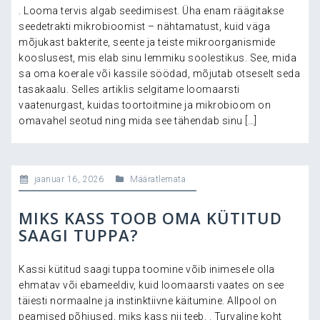
. Looma tervis algab seedimisest. Üha enam räägitakse
seedetrakti mikrobioomist – nähtamatust, kuid väga
mõjukast bakterite, seente ja teiste mikroorganismide
kooslusest, mis elab sinu lemmiku soolestikus. See, mida
sa oma koerale või kassile söödad, mõjutab otseselt seda
tasakaalu. Selles artiklis selgitame loomaarsti
vaatenurgast, kuidas toortoitmine ja mikrobioom on
omavahel seotud ning mida see tähendab sinu […]
jaanuar 16, 2026
Määratlemata
MIKS KASS TOOB OMA KÜTITUD
SAAGI TUPPA?
Kassi kütitud saagi tuppa toomine võib inimesele olla
ehmatav või ebameeldiv, kuid loomaarsti vaates on see
täiesti normaalne ja instinktiivne käitumine. Allpool on
peamised põhjused, miks kass nii teeb. . Turvaline koht