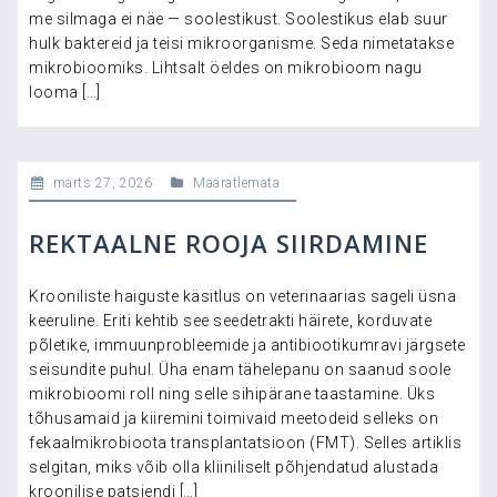
me silmaga ei näe — soolestikust. Soolestikus elab suur
hulk baktereid ja teisi mikroorganisme. Seda nimetatakse
mikrobioomiks. Lihtsalt öeldes on mikrobioom nagu
looma […]
märts 27, 2026
Määratlemata
REKTAALNE ROOJA SIIRDAMINE
Krooniliste haiguste käsitlus on veterinaarias sageli üsna
keeruline. Eriti kehtib see seedetrakti häirete, korduvate
põletike, immuunprobleemide ja antibiootikumravi järgsete
seisundite puhul. Üha enam tähelepanu on saanud soole
mikrobioomi roll ning selle sihipärane taastamine. Üks
tõhusamaid ja kiiremini toimivaid meetodeid selleks on
fekaalmikrobioota transplantatsioon (FMT). Selles artiklis
selgitan, miks võib olla kliiniliselt põhjendatud alustada
kroonilise patsiendi […]