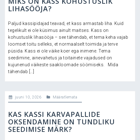
MIKS ON KASS KOHUSTUSLIK
LIHASÖÖJA?
Paljud kassipidajad teavad, et kass armastab liha. Kuid
tegelikult ei ole küsimus ainult maitses. Kass on
kohustuslik lihasööja – see tähendab, et tema keha vajab
loomset toitu selleks, et normaalselt toimida ja terve
püsida. Kass ei ole väike koer ega inimene. Tema
seedimine, ainevahetus ja toitainete vajadused on
kujunenud väikeste saakloomade söömiseks. Mida
tähendab […]
juuni 10, 2026
Määratlemata
KAS KASSI KARVAPALLIDE
OKSENDAMINE ON TUNDLIKU
SEEDIMISE MÄRK?