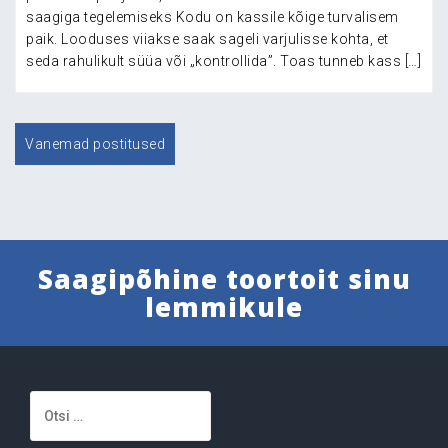
saagiga tegelemiseks Kodu on kassile kõige turvalisem
paik. Looduses viiakse saak sageli varjulisse kohta, et
seda rahulikult süüa või „kontrollida”. Toas tunneb kass […]
Navigeerimine
Vanemad postitused
Saagipõhine toortoit sinu
lemmikule
Otsi: