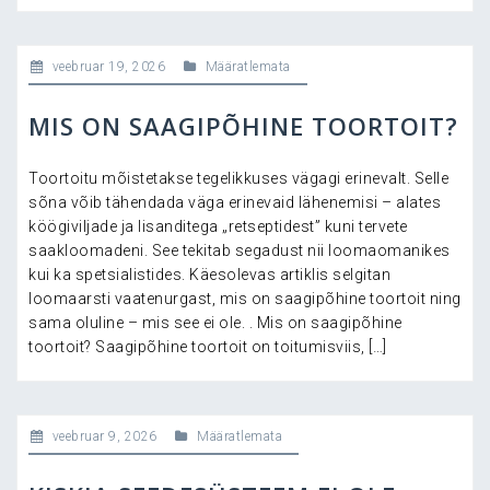
veebruar 19, 2026
Määratlemata
MIS ON SAAGIPÕHINE TOORTOIT?
Toortoitu mõistetakse tegelikkuses vägagi erinevalt. Selle
sõna võib tähendada väga erinevaid lähenemisi – alates
köögiviljade ja lisanditega „retseptidest” kuni tervete
saakloomadeni. See tekitab segadust nii loomaomanikes
kui ka spetsialistides. Käesolevas artiklis selgitan
loomaarsti vaatenurgast, mis on saagipõhine toortoit ning
sama oluline – mis see ei ole. . Mis on saagipõhine
toortoit? Saagipõhine toortoit on toitumisviis, […]
veebruar 9, 2026
Määratlemata