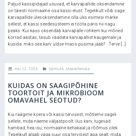
Paljud kassipidajad usuvad, et karvapallide oksendamine
on täiesti normaalne osa kassi elust. Tegelikult võib sage
karvapallide ülesoksendamine olla üks esimesi märke
sellest, et kassi seedesüsteem ei tööta päris nii nagu
peaks. Kui kass oksendab karvapalle rohkem kui mõned
korrad aastas, tasub vaadata karvapallist kaugemale ja
küsida: miks see karv üldse maos püsima jääb? Terve […]
mai 22, 2026
loomulik
,
Määratlemata
KUIDAS ON SAAGIPÕHINE
TOORTOIT JA MIKROBIOOM
OMAVAHEL SEOTUD?
Kui räägime koera või kassi tervisest, mõtleme sageli
sellele, mida näeme väljastpoolt: ilus karv, tugevad
hambad, hea isu, normaalne kehakaal ja rõõmus olek.
Tegelikult algab väga suur osa tervisest aga sealt, mida