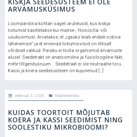
KISKJA SEEDESÜSTEEM EI OLE
ARVAMUSKÜSIMUS
Loomaarstina kohtan sageli arutelusid, kus kiskja
toitumist käsitletakse kui maitse-, filosoofia- või
usuküsimust. Arvatakse, et „igaüks leiab endale sobiva
lähenemise“ ja et erinevad toitumisviisid on lihtsalt
võrdsed valikud. Paraku ei tööta organismid arvamuste
alusel. Seedetrakt on anatoomiline ja füsioloogiline fakt,
mitte tõlgendusruum. . Seedetrakt ei ole neutraalne toru .
Kassi ja koera seedesüsteem on kujunenud […]
veebruar 3, 2026
Määratlemata
KUIDAS TOORTOIT MÕJUTAB
KOERA JA KASSI SEEDIMIST NING
SOOLESTIKU MIKROBIOOMI?