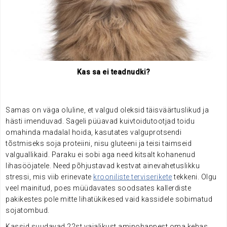
Kas sa ei teadnudki?
Samas on väga oluline, et valgud oleksid täisväärtuslikud ja
hästi imenduvad. Sageli püüavad kuivtoidutootjad toidu
omahinda madalal hoida, kasutates valguprotsendi
tõstmiseks soja proteiini, nisu gluteeni ja teisi taimseid
valguallikaid. Paraku ei sobi aga need kitsalt kohanenud
lihasööjatele. Need põhjustavad kestvat ainevahetuslikku
stressi, mis viib erinevate
krooniliste terviserikete
tekkeni. Olgu
veel mainitud, poes müüdavates soodsates kallerdiste
pakikestes pole mitte lihatükikesed vaid kassidele sobimatud
sojatombud.
Kassid suudavad 22st vajalikust aminohappest oma kehas