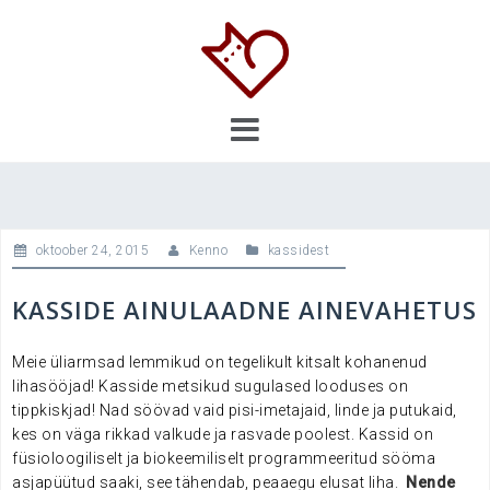
Skip
to
content
oktoober 24, 2015
Kenno
kassidest
KASSIDE AINULAADNE AINEVAHETUS
Meie üliarmsad lemmikud on tegelikult kitsalt kohanenud
lihasööjad! Kasside metsikud sugulased
looduses on
tippkiskjad! Nad
söövad vaid pisi-imetajaid, linde ja putukaid,
kes on väga rikkad valkude ja rasvade poolest. Kassid on
füsioloogiliselt ja biokeemiliselt programmeeritud sööma
asjapüütud saaki, see tähendab, peaaegu elusat liha.
Nende