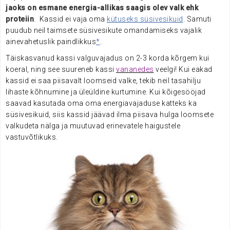
jaoks on esmane energia-allikas saagis olev valk ehk
proteiin
. Kassid ei vaja oma
kütuseks süsivesikuid
. Samuti
puudub neil taimsete süsivesikute omandamiseks vajalik
ainevahetuslik paindlikkus
*
.
Täiskasvanud kassi valguvajadus on 2-3 korda kõrgem kui
koeral, ning see suureneb kassi
vananedes
veelgi! Kui eakad
kassid ei saa piisavalt loomseid valke, tekib neil tasahilju
lihaste kõhnumine ja üleüldine kurtumine. Kui kõigesööjad
saavad kasutada oma oma energiavajaduse katteks ka
süsivesikuid, siis kassid jäävad ilma piisava hulga loomsete
valkudeta nälga ja muutuvad erinevatele haigustele
vastuvõtlikuks.