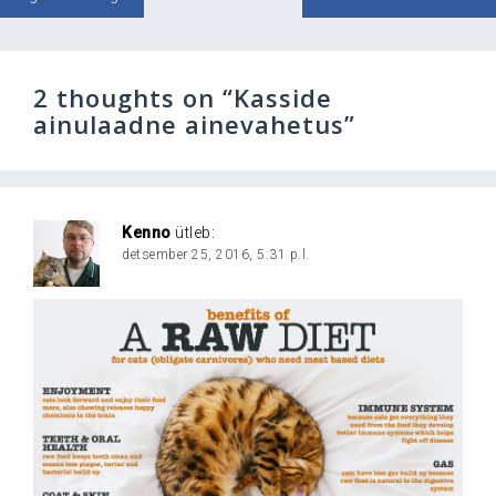
2 thoughts on “
Kasside
ainulaadne ainevahetus
”
Kenno
ütleb:
detsember 25, 2016, 5:31 p.l.