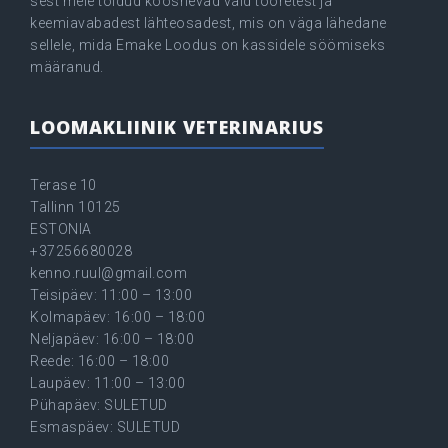
sest meie toidud koosnevad vaid tooretest ja
keemiavabadest lähteosadest, mis on väga lähedane
sellele, mida Emake Loodus on kassidele söömiseks
määranud.
LOOMAKLIINIK VETERINARIUS
Terase 10
Tallinn 10125
ESTONIA
+37256680028
kenno.ruul@gmail.com
Teisipäev: 11:00 – 13:00
Kolmapäev: 16:00 – 18:00
Neljapäev: 16:00 – 18:00
Reede: 16:00 – 18:00
Laupäev: 11:00 – 13:00
Pühapäev: SULETUD
Esmaspäev: SULETUD