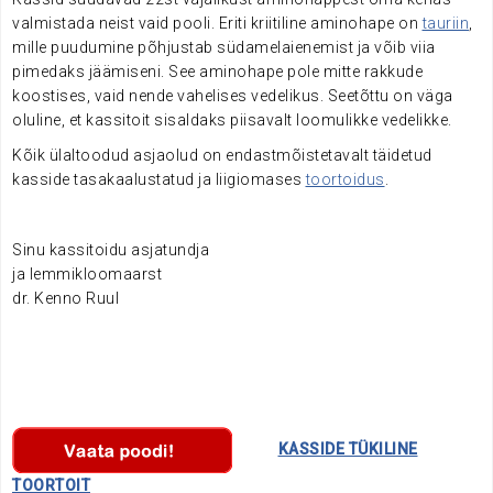
valmistada neist vaid pooli. Eriti kriitiline aminohape on
tauriin
,
mille puudumine põhjustab südamelaienemist ja võib viia
pimedaks jäämiseni. See aminohape pole mitte rakkude
koostises, vaid nende vahelises vedelikus. Seetõttu on väga
oluline, et kassitoit sisaldaks piisavalt loomulikke vedelikke.
Kõik ülaltoodud asjaolud on endastmõistetavalt täidetud
kasside tasakaalustatud ja liigiomases
toortoidus
.
Sinu kassitoidu asjatundja
ja lemmikloomaarst
dr. Kenno Ruul
………….
KASSIDE TÜKILINE
TOORTOIT