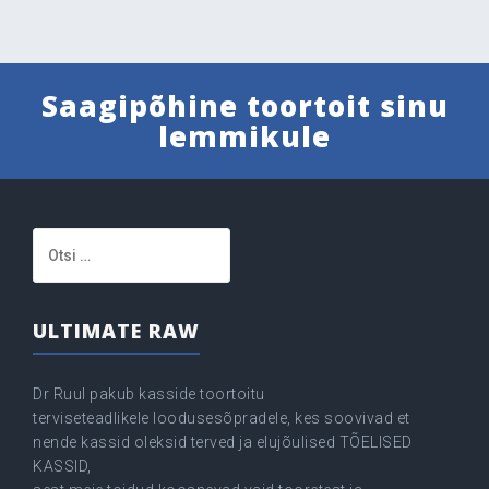
Saagipõhine toortoit sinu
lemmikule
Otsi:
ULTIMATE RAW
Dr Ruul pakub kasside toortoitu
terviseteadlikele loodusesõpradele, kes soovivad et
nende kassid oleksid terved ja elujõulised TÕELISED
KASSID,