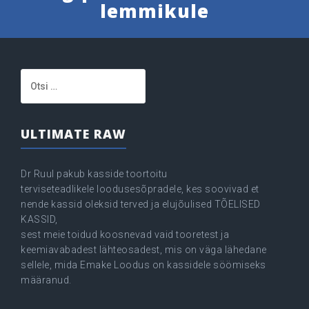
lemmikule
Otsi:
ULTIMATE RAW
Dr Ruul pakub kasside toortoitu
terviseteadlikele loodusesõpradele, kes soovivad et
nende kassid oleksid terved ja elujõulised TÕELISED
KASSID,
sest meie toidud koosnevad vaid tooretest ja
keemiavabadest lähteosadest, mis on väga lähedane
sellele, mida Emake Loodus on kassidele söömiseks
määranud.