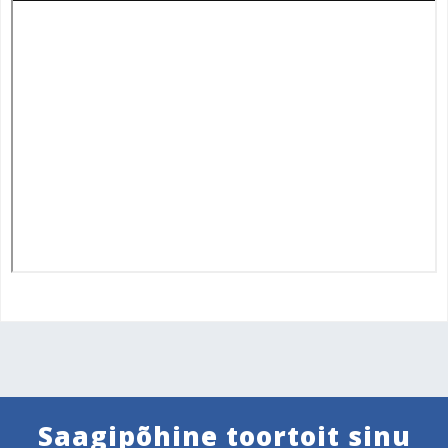
Saagipõhine toortoit sinu