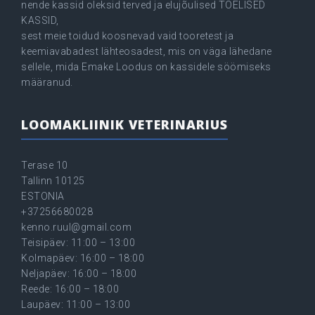
nende kassid oleksid terved ja elujõulised TÕELISED
KASSID,
sest meie toidud koosnevad vaid tooretest ja
keemiavabadest lähteosadest, mis on väga lähedane
sellele, mida Emake Loodus on kassidele söömiseks
määranud.
LOOMAKLIINIK VETERINARIUS
Terase 10
Tallinn 10125
ESTONIA
+37256680028
kenno.ruul@gmail.com
Teisipäev: 11:00 – 13:00
Kolmapäev: 16:00 – 18:00
Neljapäev: 16:00 – 18:00
Reede: 16:00 – 18:00
Laupäev: 11:00 – 13:00