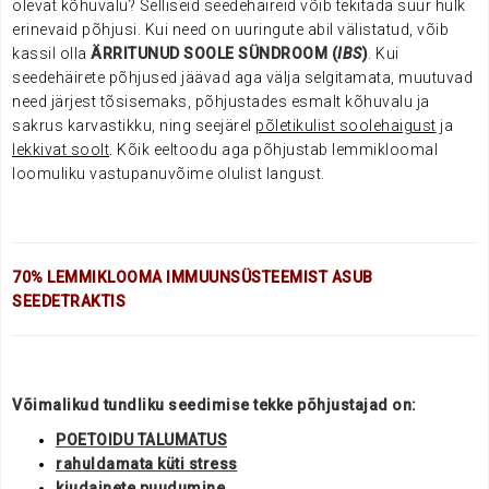
olevat kõhuvalu? Selliseid seedehäireid võib tekitada suur hulk
erinevaid põhjusi. Kui need on uuringute abil välistatud, võib
kassil olla
ÄRRITUNUD SOOLE SÜNDROOM (
IBS
)
. Kui
seedehäirete põhjused jäävad aga välja selgitamata, muutuvad
need järjest tõsisemaks, põhjustades esmalt kõhuvalu ja
sakrus karvastikku, ning seejärel
põletikulist soolehaigust
ja
lekkivat soolt
. Kõik eeltoodu aga põhjustab lemmikloomal
loomuliku vastupanuvõime olulist langust.
70% LEMMIKLOOMA IMMUUNSÜSTEEMIST ASUB
SEEDETRAKTIS
Võimalikud tundliku seedimise tekke põhjustajad on:
POETOIDU TALUMATUS
rahuldamata küti stress
kiudainete
puudumine