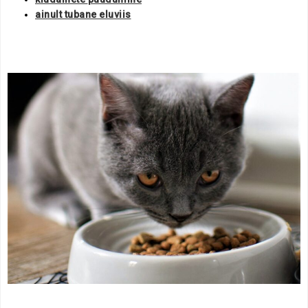
ainult tubane eluviis