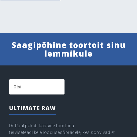
Saagipõhine toortoit sinu
lemmikule
Otsi:
ULTIMATE RAW
Dr Ruul pakub kasside toortoitu
terviseteadlikele loodusesõpradele, kes soovivad et