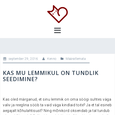
Skip
to
content
september 29, 2016
Kenno
Määratlemata
KAS MU LEMMIKUL ON TUNDLIK
SEEDIMINE?
Kas oled märganud, et sinu lemmik on oma söögi suhtes väga
valiv ja reeglina sööb ta vaid väga kindlaid toite? Ja et tal esineb
aegajalt kõhulahtisust? Ning mõnikord oksendab ja tal tundub