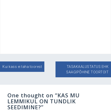
Navigeerimine
Kui kass ei taha toorest
TASAKAALUSTATUS EHK
SAAGIPÕHINE TOORTOIT
One thought on “
KAS MU
LEMMIKUL ON TUNDLIK
SEEDIMINE?
”