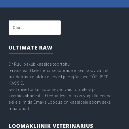
Otsi:
ULTIMATE RAW
Dr Ruul pakub kasside toortoitu
terviseteadlikele loodusesõpradele, kes soovivad et
nende kassid oleksid terved ja elujõulised TÕELISED
KASSID,
sest meie toidud koosnevad vaid tooretest ja
keemiavabadest lähteosadest, mis on väga lähedane
sellele, mida Emake Loodus on kassidele söömiseks
määranud.
LOOMAKLIINIK VETERINARIUS