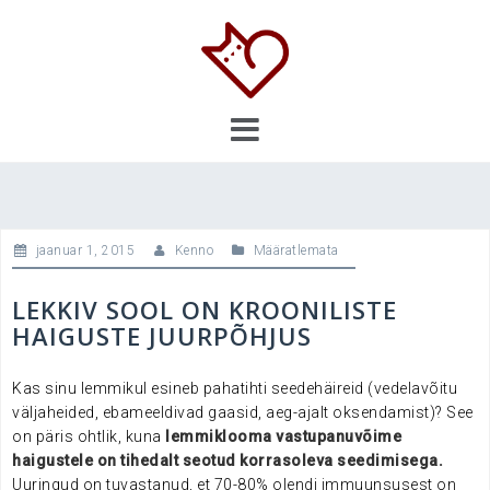
Skip
to
content
jaanuar 1, 2015
Kenno
Määratlemata
LEKKIV SOOL ON KROONILISTE
HAIGUSTE JUURPÕHJUS
Kas sinu lemmikul esineb pahatihti seedehäireid (vedelavõitu
väljaheided, ebameeldivad gaasid, aeg-ajalt oksendamist)? See
on päris ohtlik, kuna
lemmiklooma vastupanuvõime
haigustele on tihedalt seotud korrasoleva seedimisega.
Uuringud on tuvastanud, et 70-80% olendi immuunsusest on