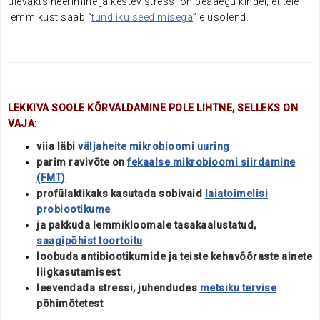
ülevaktsineerimine ja kestev stress, on peaaegu kindel, et teie
lemmikust saab “
tundliku seedimisega
” elusolend.
LEKKIVA SOOLE KÕRVALDAMINE POLE LIHTNE, SELLEKS ON
VAJA:
viia läbi
väljaheite mikrobioomi uuring
parim ravivõte on
fekaalse mikrobioomi siirdamine
(FMT)
profülaktikaks kasutada sobivaid
laiatoimelisi
probiootikume
ja pakkuda lemmikloomale tasakaalustatud,
saagipõhist toortoitu
loobuda antibiootikumide ja teiste kehavõõraste ainete
liigkasutamisest
leevendada stressi, juhendudes
metsiku tervise
põhimõtetest