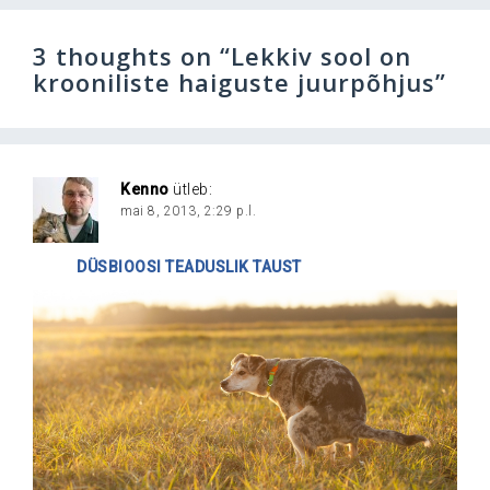
3 thoughts on “
Lekkiv sool on
krooniliste haiguste juurpõhjus
”
Kenno
ütleb:
mai 8, 2013, 2:29 p.l.
DÜSBIOOSI TEADUSLIK TAUST