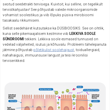
seotud seedetrakti tervisega.
Kuivtoit, kui selline, on tegelikult
tervistkahjustav! See põhjustab valede mikroorganismide
vohamist soolestikus ja viib lõpuks püsiva
mirobioomi
tasakaalu rikkumiseni.
Sellist seedehäiret kutsutakse ka DÜSBIOOSIKS. See on ohtlik,
kuna
selle pikemaajalisem kestmine viib
LEKKIVA SOOLE
SÜNDROOMI
tekkeni.
Lekkiva soole esmased tunnused on
vedelad väljaheited, isutus ja kõhuvalu.
Probleemi tähelepanuta
jätmine põhjustab
põletikulist soolehaigust
, toiduallergiaid,
nahahaigusi, immuunsuse langust ja teisi kroonilisi
terviserikkeid.