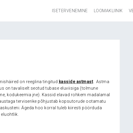
ISETERVENEMINE
LOOMAKLIINIK
V
shäired on reeglina tingitud
kasside astmast
. Astma
us on tavaliselt seotud tubase eluviisiga (tolmune
amine, kodukeemia jne). Kassid elavad rohkem madalamal
 taustaga terviserike põhjustab kopsutorude ootamatu
askusteni. Ägeda hoo korral tuleb kiiresti pöörduda
eluohtlik.