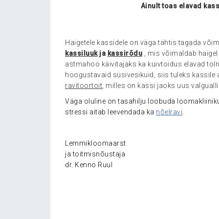
Ainult toas elavad kas
Haigetele kassidele on väga tähtis tagada võim
kassiluuk
ja
kassirõdu
, mis võimaldab haigel
astmahoo käivitajaks ka kuivtoidus elavad tol
hoogustavaid süsivesikuid, siis tuleks kassile 
ravitoortoit
, milles on kassi jaoks uus valguall
Väga oluline on tasahilju loobuda loomakliin
stressi aitab leevendada ka
nõelravi
.
Lemmikloomaarst
ja toitmisnõustaja
dr. Kenno Ruul