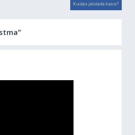
Kuidas jalutada kassi?
astma
”