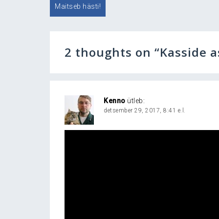
Navigeerimine
Maitseb hästi!
2 thoughts on “
Kasside 
Kenno
ütleb:
detsember 29, 2017, 8:41 e.l.