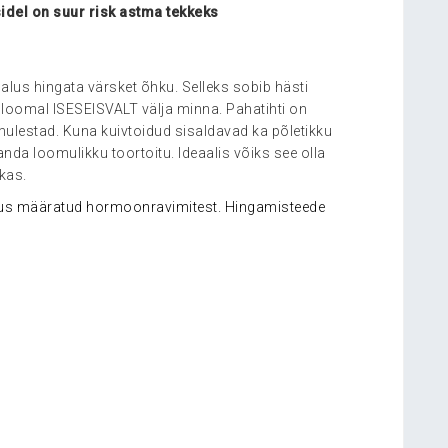
sidel on suur risk astma tekkeks
alus hingata värsket õhku. Selleks sobib hästi
 loomal ISESEISVALT välja minna. Pahatihti on
mulestad. Kuna kuivtoidud sisaldavad ka põletikku
anda loomulikku toortoitu. Ideaalis võiks see olla
ikas.
ikus määratud hormoonravimitest. Hingamisteede