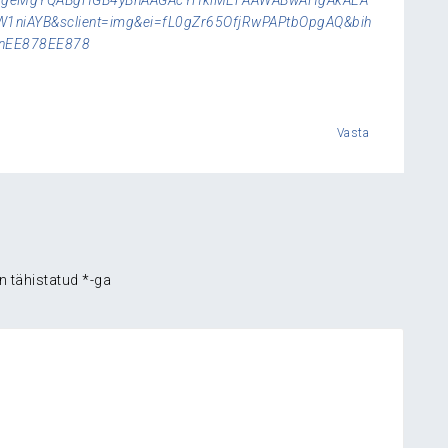
BxgeMgYQABgHGB4yBhAAGAcYHkiMEFAAWABwAHgAkAEA
niAYB&sclient=img&ei=fL0gZr65OfjRwPAPtbOpgAQ&bih
enEE878EE878
Vasta
n tähistatud
*
-ga