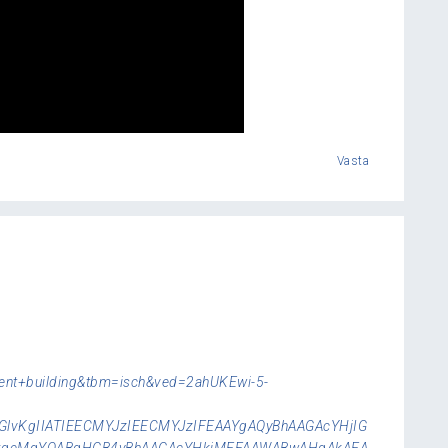
Vasta
ment+building&tbm=isch&ved=2ahUKEwi-5-
GlvKgIIATIEECMYJzIEECMYJzIFEAAYgAQyBhAAGAcYHjIG