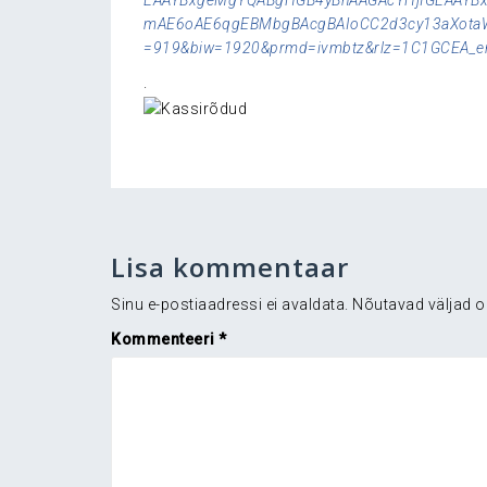
EAAYBxgeMgYQABgHGB4yBhAAGAcYHjIGEAAY
mAE6oAE6qgEBMbgBAcgBAIoCC2d3cy13aXotaW1
=919&biw=1920&prmd=ivmbtz&rlz=1C1GCEA_
.
Lisa kommentaar
Sinu e-postiaadressi ei avaldata.
Nõutavad väljad o
Kommenteeri
*