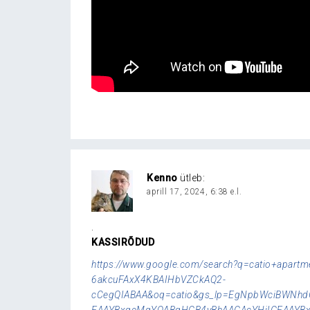
Kenno
ütleb:
aprill 17, 2024, 6:38 e.l.
.
KASSIRÕDUD
https://www.google.com/search?q=catio+apart
6akcuFAxX4KBAIHbVZCkAQ2-
cCegQIABAA&oq=catio&gs_lp=EgNpbWciBWNhd