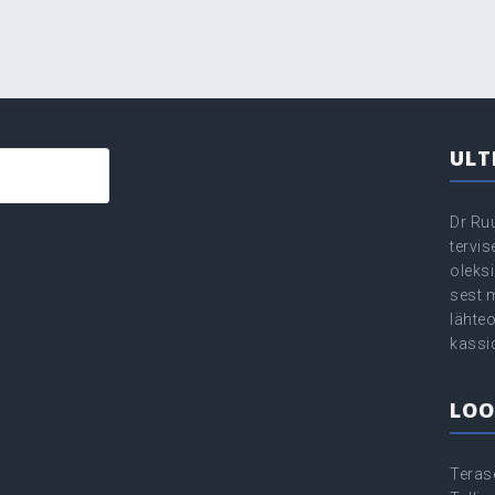
ULT
Dr Ru
tervi
oleksi
sest 
lähte
kassi
LOO
Teras