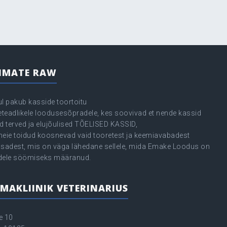
IMATE RAW
ul pakub kasside toortoitu
seteadlikele loodusesõpradele, kes soovivad et nende kassid
d terved ja elujõulised TÕELISED KASSID,
meie toidud koosnevad vaid tooretest ja keemiavabadest
osadest, mis on väga lähedane sellele, mida Emake Loodus on
dele söömiseks määranud.
MAKLIINIK VETERINARIUS
e 10