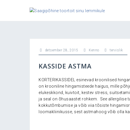
Skip
to
content
detsember 28, 2015
Kenno
tervislik
KASSIDE ASTMA
KORTERIKASSIDEL esinevad kroonilised hingami
on krooniline hingamisteede haigus, mille põhj
elukeskkond, kuivtoit, kestev stress, suitset
ja seal on õhusaastet rohkem. See allergilise
kokkutõmbumise ja võib viia tõsiste hingamisr
loomakliinikusse, sest astmahoog võib olla ka 