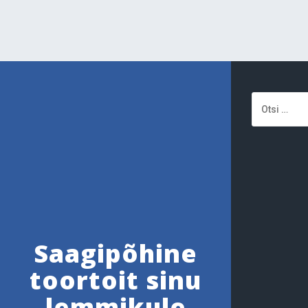
Otsi:
Saagipõhine
toortoit sinu
lemmikule