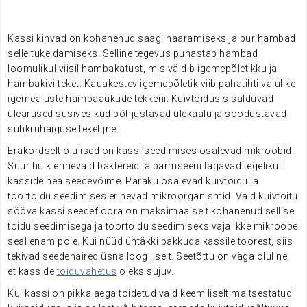
.
Kassi kihvad on kohanenud saagi haaramiseks ja purihambad
selle tükeldamiseks. Selline tegevus puhastab hambad
loomulikul viisil hambakatust, mis väldib igemepõletikku ja
hambakivi teket. Kauakestev igemepõletik viib pahatihti valulike
igemealuste hambaaukude tekkeni. Kuivtoidus sisalduvad
ülearused süsivesikud põhjustavad ülekaalu ja soodustavad
suhkruhaiguse teket jne.
Erakordselt olulised on kassi seedimises osalevad mikroobid.
Suur hulk erinevaid baktereid ja pärmseeni tagavad tegelikult
kasside hea seedevõime. Paraku osalevad kuivtoidu ja
toortoidu seedimises erinevad mikroorganismid. Vaid kuivtoitu
sööva kassi seedefloora on maksimaalselt kohanenud sellise
toidu seedimisega ja toortoidu seedimiseks vajalikke mikroobe
seal enam pole. Kui nüüd ühtäkki pakkuda kassile toorest, siis
tekivad seedehäired üsna loogiliselt. Seetõttu on väga oluline,
et kasside
toiduvahetus
oleks sujuv.
Kui kassi on pikka aega toidetud vaid keemiliselt maitsestatud