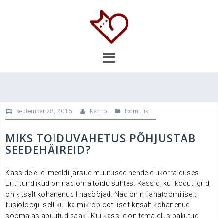
Skip
to
content
september 28, 2016
Kenno
loomulik
MIKS TOIDUVAHETUS PÕHJUSTAB
SEEDEHÄIREID?
Kassidele ei meeldi järsud muutused nende elukorralduses.
Eriti tundlikud on nad oma toidu suhtes. Kassid, kui kodutiigrid,
on kitsalt kohanenud lihasööjad. Nad on nii anatoomiliselt,
füsioloogiliselt kui ka mikrobiootiliselt kitsalt kohanenud
sööma asjapüütud saaki. Kui kassile on tema elus pakutud