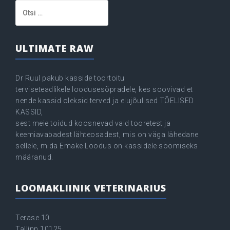
Otsi:
ULTIMATE RAW
Dr Ruul pakub kasside toortoitu
terviseteadlikele loodusesõpradele, kes soovivad et
nende kassid oleksid terved ja elujõulised TÕELISED
KASSID,
sest meie toidud koosnevad vaid tooretest ja
keemiavabadest lähteosadest, mis on väga lähedane
sellele, mida Emake Loodus on kassidele söömiseks
määranud.
LOOMAKLIINIK VETERINARIUS
Terase 10
Tallinn 10125