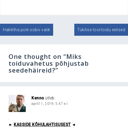
Navigeerimine
Hakkliha pole sobiv valik
Tükilise toortoidu eelised
One thought on “
Miks
toiduvahetus põhjustab
seedehäireid?
”
Kenno
ütleb:
aprill 1, 2019, 5:47 e.l.
.
►
KASSIDE KÕHULAHTISUSEST
◄