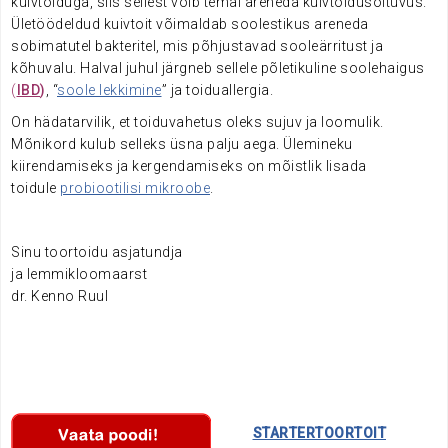
kuivtoiduga, siis sellest võib temal areneda kuivtoidusõltuvus.
Ületöödeldud kuivtoit võimaldab soolestikus areneda
sobimatutel bakteritel, mis põhjustavad sooleärritust ja
kõhuvalu. Halval juhul järgneb sellele põletikuline soolehaigus
(
IBD
)
,
“
soole lekkimine
” ja toiduallergia.
On hädatarvilik, et toiduvahetus oleks sujuv ja loomulik.
Mõnikord kulub selleks üsna palju aega. Ülemineku
kiirendamiseks ja kergendamiseks on mõistlik lisada
toidule
probiootilisi mikroobe
.
Sinu toortoidu asjatundja
ja lemmikloomaarst
dr. Kenno Ruul
………….
STARTERTOORTOIT