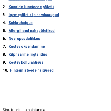
2.
Kasside kuseteede põletik
3.
Igemepõletik ja hambaaugud
4.
Suhkruhaigus
5.
Allergilised nahapõletikud
6.
Neerupuudulikkus
7.
Kestev oksendamine
8.
Kilpnäärme liigtalitlus
9.
Kestev kõhulahtisus
10.
Hingamisteede haigused
Sinu toortoidu asjatundja