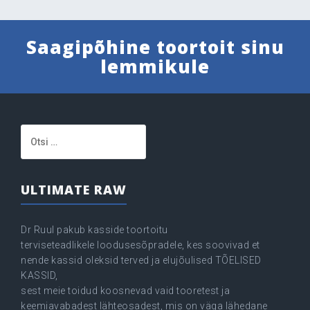
Saagipõhine toortoit sinu
lemmikule
Otsi:
ULTIMATE RAW
Dr Ruul pakub kasside toortoitu
terviseteadlikele loodusesõpradele, kes soovivad et
nende kassid oleksid terved ja elujõulised TÕELISED
KASSID,
sest meie toidud koosnevad vaid tooretest ja
keemiavabadest lähteosadest, mis on väga lähedane