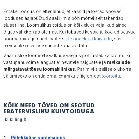
Emake Loodus on ettenäinud, et kassid ja loerad söövad
looduses äsjapüütud saaki, mis põhimõtteliselt tähendab
elusat liha. Loomulikus toidus on kõik eluks vajalikud ained
õiges vahekorras olemas. Kui tubased kassid ja koerad peavad
sööma midagi muud, näiteks
ületöödeldud kuivtoitu
, siis
terviserikked ei lase ennast kaua oodata.
Väärtuslike loomsete valkude vaegus põhjustab ka loomuliku
vastupanuvõime langust erinevatele haigustele ja
ravikulude
märgatavat tõusu loomakliinikus
. Parim viis sellise olukorra
vältimiseks on anda oma lemmikule liigiomast
toortoitu
.
KÕIK NEED TÕVED ON SEOTUD
EBATERVISLIKU KUIVTOIDUGA
(kliki lingil)
1.
Põletikuline soolehaigus