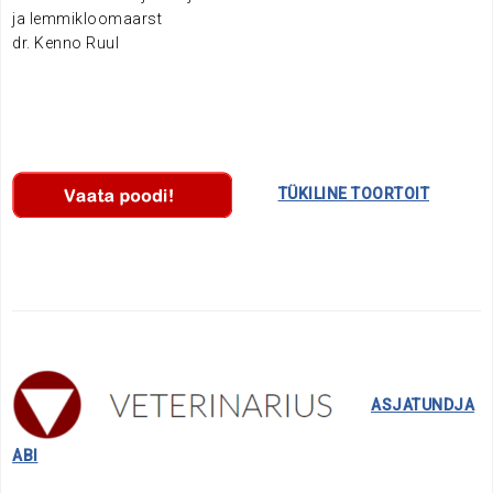
ja lemmikloomaarst
dr. Kenno Ruul
………….
TÜKILINE TOORTOIT
……..
ASJATUNDJA
ABI