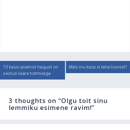
Navigeerimine
10 kassi peamist haigust on
Miks mu kass ei taha toorest?
seotud väära toitmisega
3 thoughts on “
Olgu toit sinu
lemmiku esimene ravim!
”