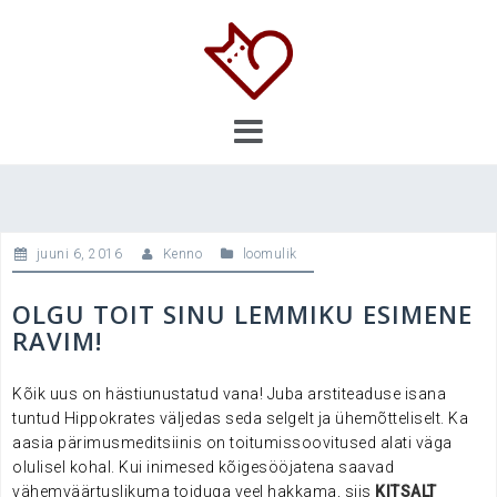
Skip
to
content
juuni 6, 2016
Kenno
loomulik
OLGU TOIT SINU LEMMIKU ESIMENE
RAVIM!
Kõik uus on hästiunustatud vana! Juba arstiteaduse
isana
tuntud Hippokrates väljedas seda selgelt ja ühemõtteliselt. Ka
aasia pärimusmeditsiinis on toitumissoovitused alati väga
olulisel kohal. Kui inimesed kõigesööjatena saavad
vähemväärtuslikuma toiduga veel hakkama, siis
KITSALT