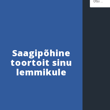
Saagipõhine
toortoit sinu
lemmikule