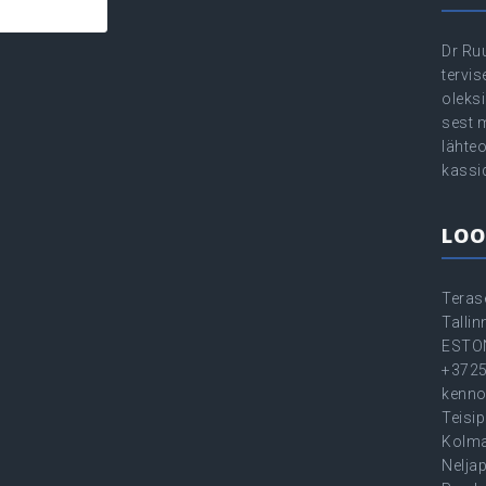
Dr Ru
tervi
oleksi
sest 
lähte
kassi
LOO
Teras
Talli
ESTO
+372
kenno
Teisip
Kolma
Neljap