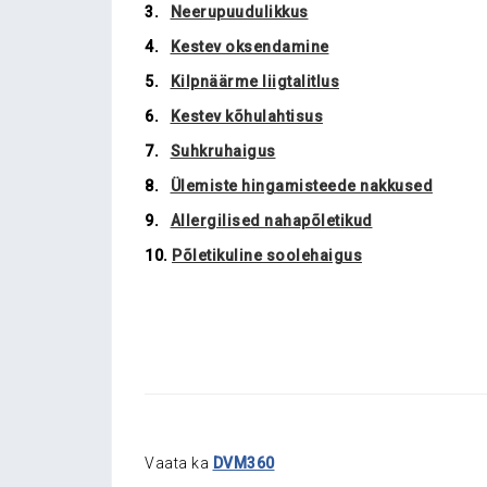
3.
Neerupuudulikkus
4.
Kestev oksendamine
5.
Kilpnäärme liigtalitlus
6.
Kestev kõhulahtisus
7.
Suhkruhaigus
8.
Ülemiste hingamisteede nakkused
9.
Allergilised nahapõletikud
10.
Põletikuline soolehaigus
Vaata ka
DVM360