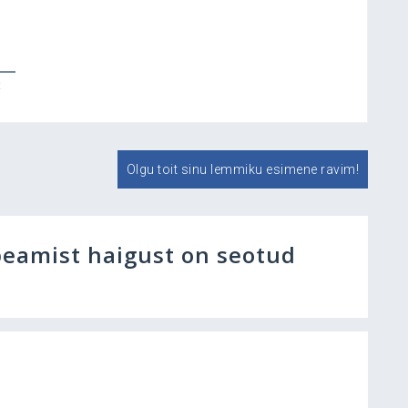
t
Olgu toit sinu lemmiku esimene ravim!
peamist haigust on seotud