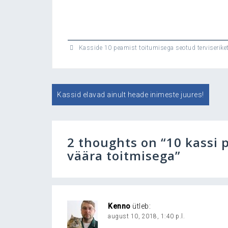
Kasside 10 peamist toitumisega seotud terviserike
Navigeerimine
Kassid elavad ainult heade inimeste juures!
2 thoughts on “
10 kassi 
väära toitmisega
”
Kenno
ütleb:
august 10, 2018, 1:40 p.l.