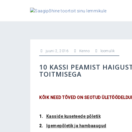
Skip
to
content
juuni 2, 2016
Kenno
loomulik
10 KASSI PEAMIST HAIGU
TOITMISEGA
KÕIK NEED TÕVED ON SEOTUD ÜLETÖÖDELDU
1.
Kasside kuseteede põletik
2.
Igemepõletik ja hambaaugud