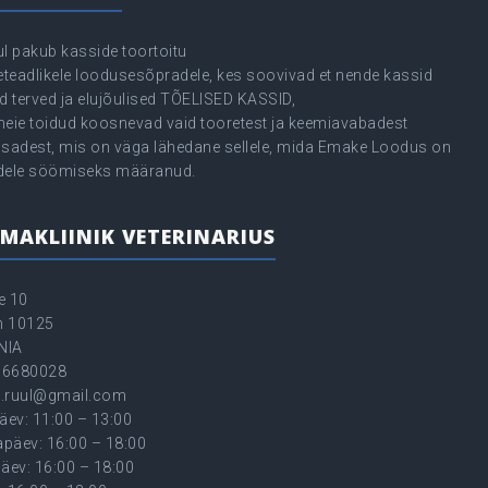
ul pakub kasside toortoitu
seteadlikele loodusesõpradele, kes soovivad et nende kassid
d terved ja elujõulised TÕELISED KASSID,
meie toidud koosnevad vaid tooretest ja keemiavabadest
osadest, mis on väga lähedane sellele, mida Emake Loodus on
dele söömiseks määranud.
MAKLIINIK VETERINARIUS
e 10
nn 10125
NIA
56680028
.ruul@gmail.com
äev: 11:00 – 13:00
päev: 16:00 – 18:00
äev: 16:00 – 18:00