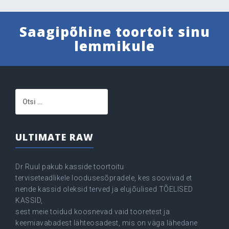
Saagipõhine toortoit sinu
lemmikule
Otsi:
ULTIMATE RAW
Dr Ruul pakub kasside toortoitu
terviseteadlikele loodusesõpradele, kes soovivad et
nende kassid oleksid terved ja elujõulised TÕELISED
KASSID,
sest meie toidud koosnevad vaid tooretest ja
keemiavabadest lähteosadest, mis on väga lähedane