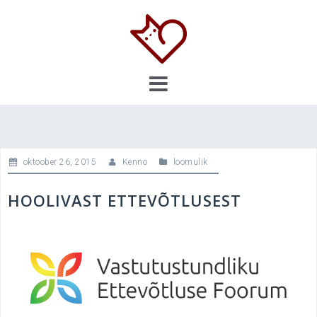
Skip
to
content
oktoober 26, 2015
Kenno
loomulik
HOOLIVAST ETTEVÕTLUSEST
.