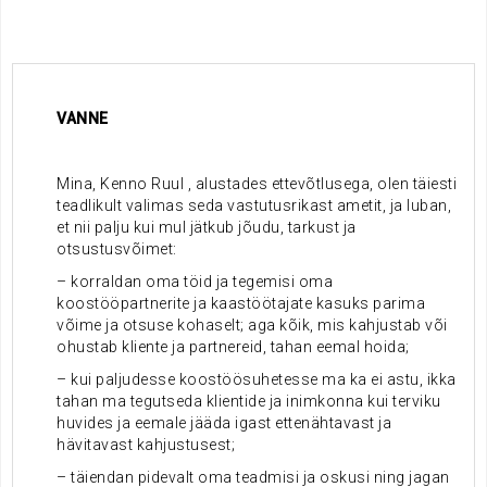
.
.
.
VANNE
.
Mina, Kenno Ruul , alustades ettevõtlusega, olen täiesti
teadlikult valimas seda vastutusrikast ametit, ja luban,
et nii palju kui mul jätkub jõudu, tarkust ja
otsustusvõimet:
– korraldan oma töid ja tegemisi oma
koostööpartnerite ja kaastöötajate kasuks parima
võime ja otsuse kohaselt; aga kõik, mis kahjustab või
ohustab kliente ja partnereid, tahan eemal hoida;
– kui paljudesse koostöösuhetesse ma ka ei astu, ikka
tahan ma tegutseda klientide ja inimkonna kui terviku
huvides ja eemale jääda igast ettenähtavast ja
hävitavast kahjustusest;
– täiendan pidevalt oma teadmisi ja oskusi ning jagan