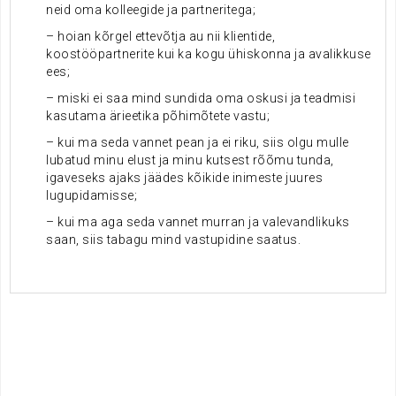
neid oma kolleegide ja partneritega;
– hoian kõrgel ettevõtja au nii klientide,
koostööpartnerite kui ka kogu ühiskonna ja avalikkuse
ees;
– miski ei saa mind sundida oma oskusi ja teadmisi
kasutama ärieetika põhimõtete vastu;
– kui ma seda vannet pean ja ei riku, siis olgu mulle
lubatud minu elust ja minu kutsest rõõmu tunda,
igaveseks ajaks jäädes kõikide inimeste juures
lugupidamisse;
– kui ma aga seda vannet murran ja valevandlikuks
saan, siis tabagu mind vastupidine saatus.
.
.