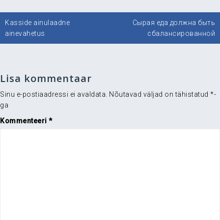
Navigeerimine
Kasside ainulaadne
Сырая еда должна быть
ainevahetus
сбалансированной
Lisa kommentaar
Sinu e-postiaadressi ei avaldata.
Nõutavad väljad on tähistatud
*
-
ga
Kommenteeri
*