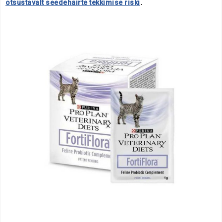
otsustavalt seedehäirte tekkimise riski
.