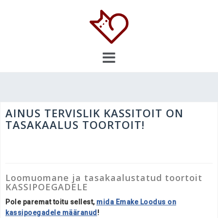
Skip
to
content
AINUS TERVISLIK KASSITOIT ON
TASAKAALUS TOORTOIT!
Loomuomane ja
tasakaalustatud
toortoit
KASSIPOEGADELE
Pole paremat toitu sellest,
mida Emake Loodus on
kassipoegadele määranud
!