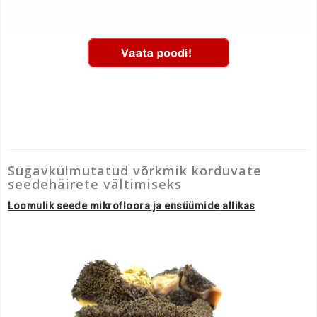
Sügavkülmutatud võrkmik korduvate
seedehäirete vältimiseks
Loomulik seede mikrofloora ja
ensüümide
allikas