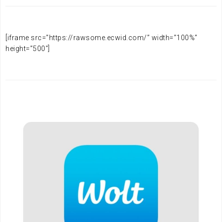
[iframe src=”https://rawsome.ecwid.com/” width=”100%”
height=”500″]