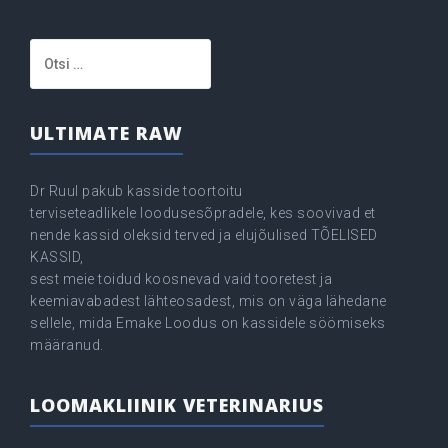
Otsi:
ULTIMATE RAW
Dr Ruul pakub kasside toortoitu
terviseteadlikele loodusesõpradele, kes soovivad et
nende kassid oleksid terved ja elujõulised TÕELISED
KASSID,
sest meie toidud koosnevad vaid tooretest ja
keemiavabadest lähteosadest, mis on väga lähedane
sellele, mida Emake Loodus on kassidele söömiseks
määranud.
LOOMAKLIINIK VETERINARIUS