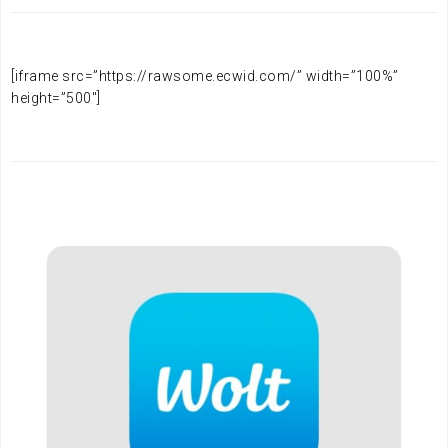
[iframe src=”https://rawsome.ecwid.com/” width=”100%”
height=”500″]