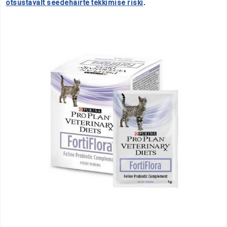
otsustavalt seedehäirte tekkimise riski
.