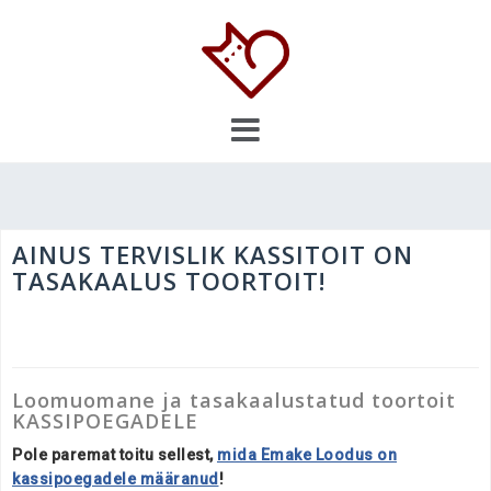
Skip
to
content
AINUS TERVISLIK KASSITOIT ON
TASAKAALUS TOORTOIT!
Loomuomane ja
tasakaalustatud
toortoit
KASSIPOEGADELE
Pole paremat toitu sellest,
mida Emake Loodus on
kassipoegadele määranud
!