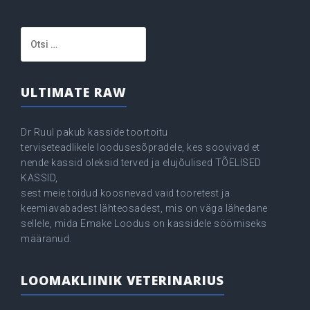
Otsi:
ULTIMATE RAW
Dr Ruul pakub kasside toortoitu
terviseteadlikele loodusesõpradele, kes soovivad et
nende kassid oleksid terved ja elujõulised TÕELISED
KASSID,
sest meie toidud koosnevad vaid tooretest ja
keemiavabadest lähteosadest, mis on väga lähedane
sellele, mida Emake Loodus on kassidele söömiseks
määranud.
LOOMAKLIINIK VETERINARIUS