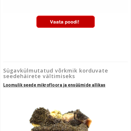
Sügavkülmutatud võrkmik korduvate
seedehäirete vältimiseks
Loomulik seede mikrofloora ja
ensüümide
allikas