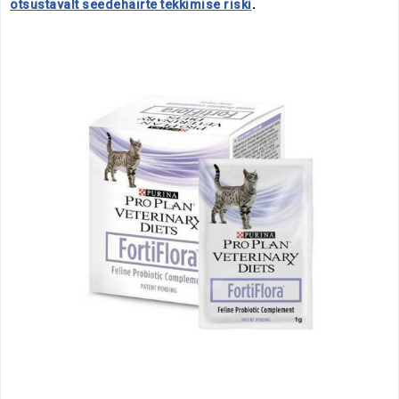
otsustavalt seedehäirte tekkimise riski
.