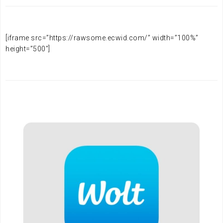
[iframe src=”https://rawsome.ecwid.com/” width=”100%”
height=”500″]