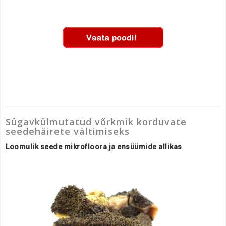
Sügavkülmutatud võrkmik korduvate
seedehäirete vältimiseks
Loomulik seede mikrofloora ja
ensüümide
allikas