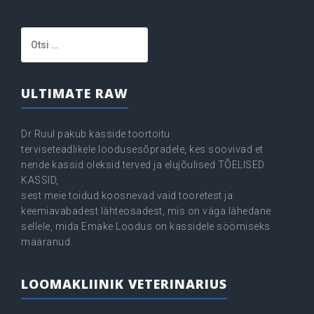
Otsi:
ULTIMATE RAW
Dr Ruul pakub kasside toortoitu
terviseteadlikele loodusesõpradele, kes soovivad et
nende kassid oleksid terved ja elujõulised TÕELISED
KASSID,
sest meie toidud koosnevad vaid tooretest ja
keemiavabadest lähteosadest, mis on väga lähedane
sellele, mida Emake Loodus on kassidele söömiseks
määranud.
LOOMAKLIINIK VETERINARIUS