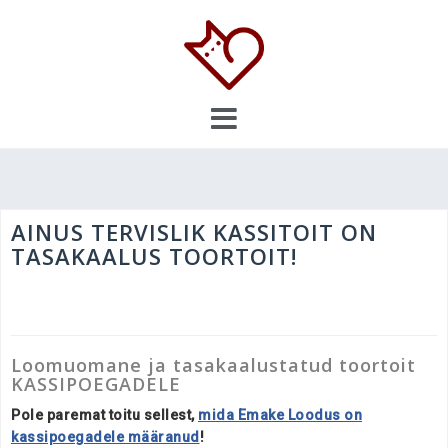
Skip
to
content
AINUS TERVISLIK KASSITOIT ON
TASAKAALUS TOORTOIT!
Loomuomane ja
tasakaalustatud
toortoit
KASSIPOEGADELE
Pole paremat toitu sellest,
mida Emake Loodus on
kassipoegadele määranud
!