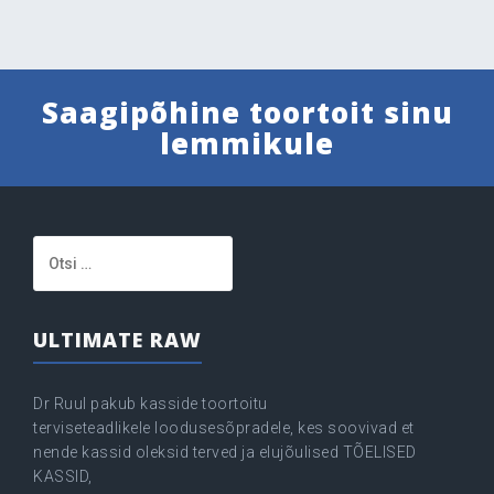
Saagipõhine toortoit sinu
lemmikule
Otsi:
ULTIMATE RAW
Dr Ruul pakub kasside toortoitu
terviseteadlikele loodusesõpradele, kes soovivad et
nende kassid oleksid terved ja elujõulised TÕELISED
KASSID,