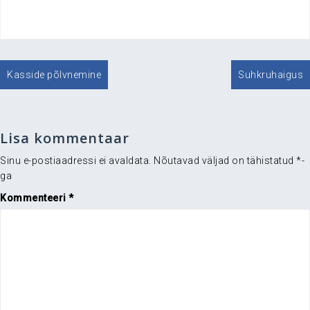
.
Navigeerimine
Kasside põlvnemine
Suhkruhaigus
Lisa kommentaar
Sinu e-postiaadressi ei avaldata.
Nõutavad väljad on tähistatud
*
-
ga
Kommenteeri
*