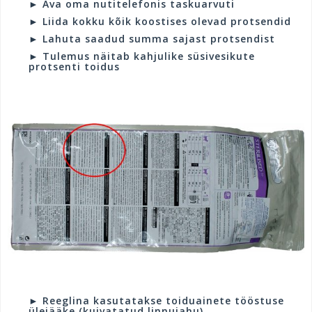
► Ava oma nutitelefonis taskuarvuti
► Liida kokku kõik koostises olevad protsendid
► Lahuta saadud summa sajast protsendist
► Tulemus näitab kahjulike süsivesikute
protsenti toidus
.
.
► Reeglina kasutatakse toiduainete tööstuse
ülejääke (kuivatatud linnujahu)