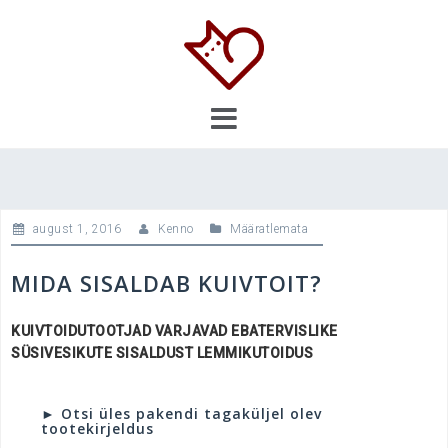
Skip
to
content
august 1, 2016
Kenno
Määratlemata
MIDA SISALDAB KUIVTOIT?
KUIVTOIDUTOOTJAD VARJAVAD EBATERVISLIKE
SÜSIVESIKUTE SISALDUST LEMMIKUTOIDUS
► Otsi üles pakendi tagaküljel olev
tootekirjeldus