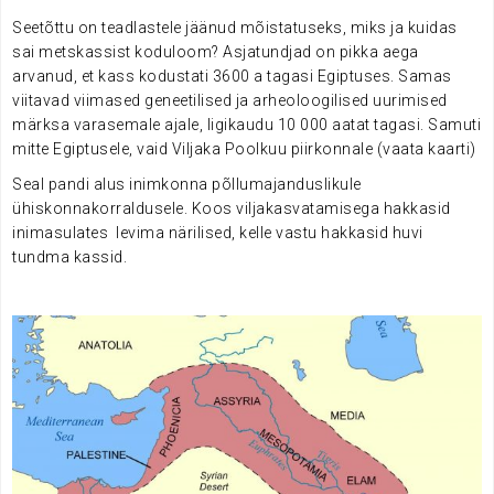
Seetõttu on teadlastele jäänud mõistatuseks, miks ja kuidas
sai metskassist koduloom? Asjatundjad on pikka aega
arvanud, et kass kodustati 3600 a tagasi Egiptuses. Samas
viitavad viimased geneetilised ja arheoloogilised uurimised
märksa varasemale ajale, ligikaudu 10 000 aatat tagasi. Samuti
mitte Egiptusele, vaid Viljaka Poolkuu piirkonnale (vaata kaarti)
Seal pandi alus inimkonna põllumajanduslikule
ühiskonnakorraldusele. Koos viljakasvatamisega hakkasid
inimasulates levima närilised, kelle vastu hakkasid huvi
tundma kassid.