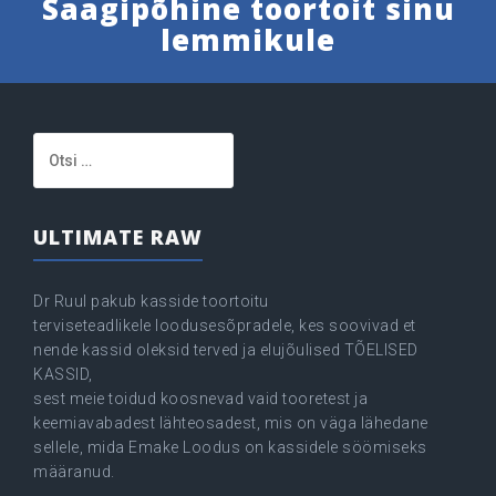
Saagipõhine toortoit sinu
lemmikule
Otsi:
ULTIMATE RAW
Dr Ruul pakub kasside toortoitu
terviseteadlikele loodusesõpradele, kes soovivad et
nende kassid oleksid terved ja elujõulised TÕELISED
KASSID,
sest meie toidud koosnevad vaid tooretest ja
keemiavabadest lähteosadest, mis on väga lähedane
sellele, mida Emake Loodus on kassidele söömiseks
määranud.