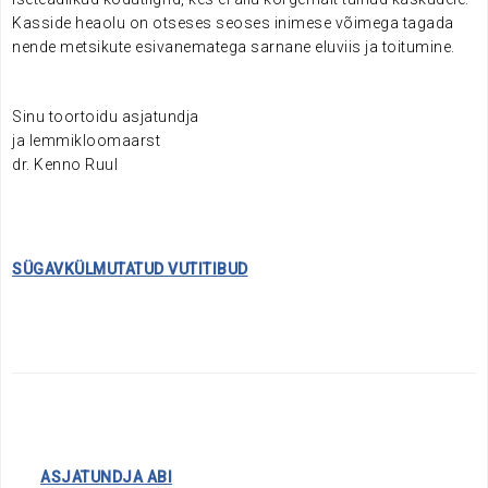
Kasside heaolu on otseses seoses inimese võimega tagada
nende metsikute esivanematega sarnane eluviis ja toitumine.
Sinu toortoidu asjatundja
ja lemmikloomaarst
dr. Kenno Ruul
SÜGAVKÜLMUTATUD VUTITIBUD
……..
ASJATUNDJA ABI