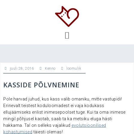
Skip
to
content
juuli 28, 2016
Kenno
loomulik
KASSIDE PÕLVNEMINE
Pole harvad juhud, kus kass valib omaniku, mitte vastupidi!
Erinevalt teistest koduloomadest ei vaja kodukass
ellujäämiseks erilist inimesepoolset tuge. Kui ta oma inimese
mingil põhjusel kaotab, saab ta ka metsiku eluga hästi
hakkama. Tal on selleks vajalikud
evolutsioonilised
kohastumised
täiesti olemas!