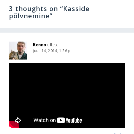
3 thoughts on “
Kasside
põlvnemine
”
Kenno
ütleb:
juuli 14, 2014, 1:26 p.l.