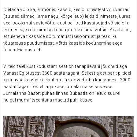
.
Oletada võib ka, et mõned kassid, kes olid teistest võluvamad
(suured silmad, lame nägu, kõrge laup) leidsid inimeste juures
veel soojemat vastuvõttu. Just sellised kassipojad võisid olla
esimesed, keda inimesed enda juurde elama võtsid. Arvata on,
et tulenevalt kasside sõltumatust iseloomust ja teadliku
tõuaretuse puudumisest, võttis kasside kodunemine aega
tuhandeid aastaid.
.
Viiteid täielikust kodustamisest on tänapäevani jõudnud aga
Vanast Egiptusest 3600 aasta tagant. Sellest ajast pärit piltidel
kannavad kassid kaelarihmu ja söövad juba kaussidest.
2900
aastat tagasi tõsteti aga kass jumalanna seisusesse.
Jumalanna Bastet pühas linnas Bubastis on leitud suurel
hulgal mumifitseerituna maetud pühi kasse.