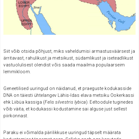
.
Siit võib otsida põhjust, miks vaheldumisi armastusväärsest ja
ärritavast, rahulikust ja metsikust, südamlikust ja iseteadlikust
vastuolulisest olendist võis saada maailma populaarseim
lemmikloom.
.
Geneetilised uuringud on näidanud, et praeguste kodukasside
DNA on täiesti ühtelangev Lähis-Idas elava metsiku Ookerkassi
ehk Liibüa kassiga (
Felis silvestris lybica
). Eeltoodule tuginedes
võib väita, et kodukassi kodustamine sai alguse just sellest
piirkonnast.
.
Paraku ei võimalda pärilikkuse uuringud täpselt määrata