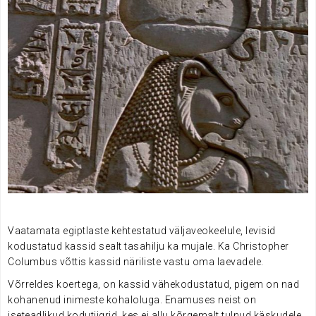
.
Vaatamata egiptlaste kehtestatud väljaveokeelule, levisid
kodustatud kassid sealt tasahilju ka mujale. Ka Christopher
Columbus võttis kassid näriliste vastu oma laevadele.
Võrreldes koertega, on kassid vähekodustatud, pigem on nad
kohanenud inimeste kohaloluga. Enamuses neist on
iseteadlikud kodutiigrid, kes ei allu kõrgemalt tulnud käskudele.