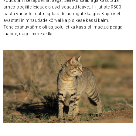
kodustamise täpsemat aega. Selleks saab aga kasutada
arheoloogilite leidude alusel saadud teavet. Hiljutiste 9500
aasta vanuste matmisplatside uuringute käigus Küprosel
avastati inimhaudade kõrval ka pisikese kassi kalm.
Tähelepanuväärne oli asjaolu, et ka kass oli maetud peaga
läände, nagu inimesedki.