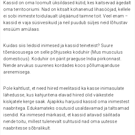
Kassid on oma loomult üksildased kütid, kes kaitsevad ägedalt
oma territooriumi. Nad on kitsalt kohanenud lihasööjad, kellele
ei sobi inimeste toidulaualt ülejäänud taimne toit. Veel enam –
kassid ei vaja süsivesikuid ja neil puudub süljes neid lõhustav
ensüüm amülaas.
.
Kuidas siis leidsid inimesed ja kassid teineteist? Suure
tõenäosusega on selle põhjuseks koduhiir (Mus musculus
domesticus). Koduhiir on pärit praeguse India piirkonnast.
Nende arvukus suurenes kordades koos põllumajanduse
arenemisega.
.
Pole kahtlust, et need hiired meelitasid ka kasse inimasulate
lähedusse, kus kahjuritena elavad hiired olid väikestele
kiskjatele kerge saak. Ajapikku harjusid kassid oma inimestest
naabritega. Edukamateks osutusid usaldavamad ja taltsamad
isendid. Ka inimesed märkasid, et kassid aitavad säilitada
nende toitu, millest tulenevalt suhtusid nad oma uutesse
naabritesse sõbralikult.