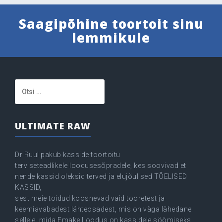
Saagipõhine toortoit sinu
lemmikule
Otsi:
ULTIMATE RAW
Dr Ruul pakub kasside toortoitu
terviseteadlikele loodusesõpradele, kes soovivad et
nende kassid oleksid terved ja elujõulised TÕELISED
KASSID,
sest meie toidud koosnevad vaid tooretest ja
keemiavabadest lähteosadest, mis on väga lähedane
sellele, mida Emake Loodus on kassidele söömiseks