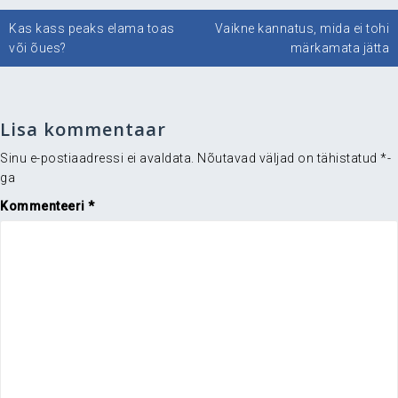
Navigeerimine
Kas kass peaks elama toas
Vaikne kannatus, mida ei tohi
või õues?
märkamata jätta
Lisa kommentaar
Sinu e-postiaadressi ei avaldata.
Nõutavad väljad on tähistatud
*
-
ga
Kommenteeri
*