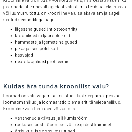
Krooniline valu on püsiv või korduv valu, mis kestab kauem kui
paar nädalat. Erinevalt ägedast valust, mis tekib näiteks haava
või luumurru tõttu, on krooniline valu salakavalam ja sageli
seotud seisunditega nagu:
liigesehaigused (nt osteoartriit)
kroonilised seljaprobleemid
hammaste ja igemete haigused
pikaajalised põletikud
kasvajad
neuroloogilised probleemid
.
Kuidas ära tunda kroonilist valu?
Loomad on valu varjamise meistrid. Just seepärast peavad
loomaomanikud ja loomaarstid olema eriti tähelepanelikud.
Kroonilise valu tunnused võivad olla:
vähenenud aktiivsus ja liikumisrõõm
raskused püsti tõusmisel või treppidest käimisel
ärrituvus, iseloomu muutused