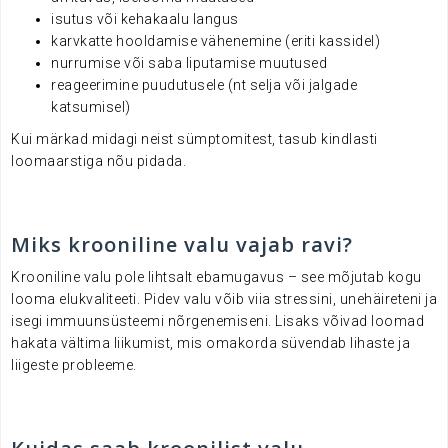
isutus või kehakaalu langus
karvkatte hooldamise vähenemine (eriti kassidel)
nurrumise või saba liputamise muutused
reageerimine puudutusele (nt selja või jalgade
katsumisel)
Kui märkad midagi neist sümptomitest, tasub kindlasti
loomaarstiga nõu pidada.
.
Miks krooniline valu vajab ravi?
Krooniline valu pole lihtsalt ebamugavus – see mõjutab kogu
looma elukvaliteeti. Pidev valu võib viia stressini, unehäireteni ja
isegi immuunsüsteemi nõrgenemiseni. Lisaks võivad loomad
hakata vältima liikumist, mis omakorda süvendab lihaste ja
liigeste probleeme.
.