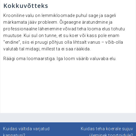
Kokkuvõtteks
Krooniline valu on lemmikloomade puhul sage ja sageli
märkamata jääv probleem. Õigeaegne äratundmine ja
professionaalne lähenemine võivad teha looma elus tohutu
muutuse. Kui sul on tunne, et su koer või kass pole enam
“endine”, siis ei pruugi põhjus olla lihtsalt vanus – võib-olla
valutab tal midagi, millest ta ei saa rääkida.
Räägi oma loomaarstiga. Iga loom väärib valuvaba elu.
.
.
.
Navigeerimine
Kuidas vältida varjatud
Kuidas teha koerale sujuv
kannatusi?
üleminek toortoidule?