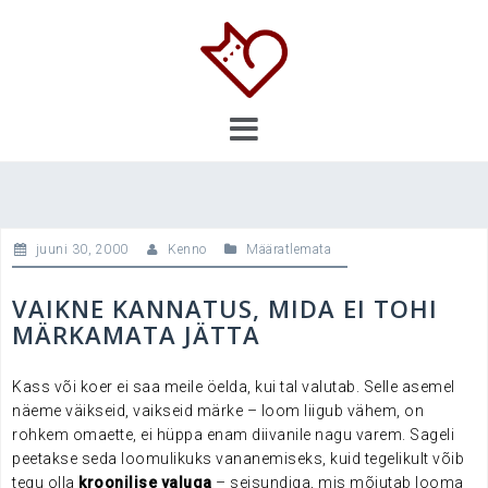
Skip
to
content
juuni 30, 2000
Kenno
Määratlemata
VAIKNE KANNATUS, MIDA EI TOHI
MÄRKAMATA JÄTTA
Kass või koer ei saa meile öelda, kui tal valutab. Selle asemel
näeme väikseid, vaikseid märke – loom liigub vähem, on
rohkem omaette, ei hüppa enam diivanile nagu varem. Sageli
peetakse seda loomulikuks vananemiseks, kuid tegelikult võib
tegu olla
kroonilise valuga
– seisundiga, mis mõjutab looma