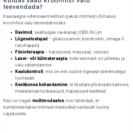
Kuidas saab kroonilist valu
leevendada?
Kaasaegne veterinaarmeditsiin pakub mitmeid võimalusi
kroonilise valu leevendamiseks:
Ravimid
, sealhulgas ravikanep (CBD-õli) jm
Liigesetoetajad
– glükoosamiin, kondroitiin, omega-3
rasvhapped
Füsioteraapia
– harjutused, massaaž, vesiravi
Laser- või külmateraapia
, mille eesmärk on põletiku ja
valu vähendamine
Kaalukontroll
, mis on eriti oluline liigeseprobleemidega
loomadel
Keskkonna kohandamine
, nt libedate põrandate katmine,
madalamad toidukausid, trepialused kaldteed
Ravi on sageli
multimodaalne
, mis tähendab, et
kombineeritakse mitmeid meetodeid vastavalt looma
vajadustele.
.