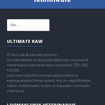
Otsi:
ULTIMATE RAW
Dr Ruul pakub kasside toortoitu
terviseteadlikele loodusesõpradele, kes soovivad et
nende kassid oleksid terved ja elujõulised TÕELISED
KASSID,
sest meie toidud koosnevad vaid tooretest ja
keemiavabadest lähteosadest, mis on väga lähedane
sellele, mida Emake Loodus on kassidele söömiseks
määranud.