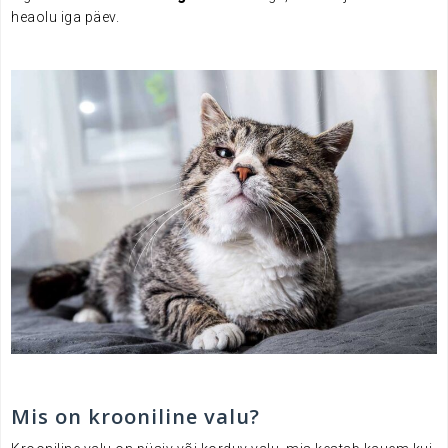
heaolu iga päev.
Mis on krooniline valu?