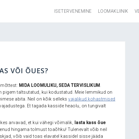
ISETERVENEMINE
LOOMAKLIINIK
V
AS VÕI ÕUES?
imõttest:
MIDA LOOMULIKU, SEDA TERVISLIKUM
.
 pigem taltsutatud, kui kodustatud. Meie lemmikud on
imese abita. Neil on kõik selleks
vajalikud kohastmised
vajadustega. Et tagada kasside heaolu, on tungivalt
kes arvavad, et kui vähegi võimalik,
lasta kass õue
enud hingama tolmust toaõhku! Tulenevalt võib neil
kjad, võib vaid toas elavatel kassidel sisse jääda