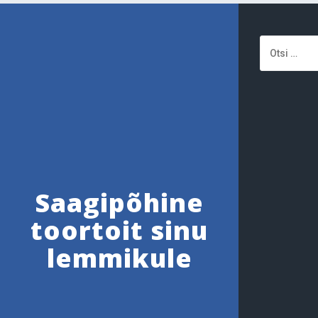
Otsi:
Saagipõhine
toortoit sinu
lemmikule