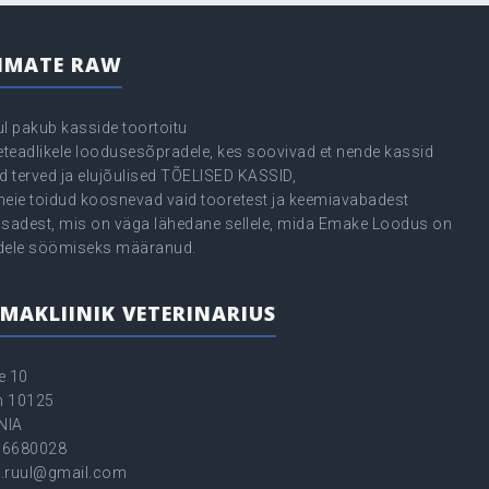
IMATE RAW
ul pakub kasside toortoitu
seteadlikele loodusesõpradele, kes soovivad et nende kassid
d terved ja elujõulised TÕELISED KASSID,
meie toidud koosnevad vaid tooretest ja keemiavabadest
osadest, mis on väga lähedane sellele, mida Emake Loodus on
dele söömiseks määranud.
MAKLIINIK VETERINARIUS
e 10
nn 10125
NIA
56680028
.ruul@gmail.com