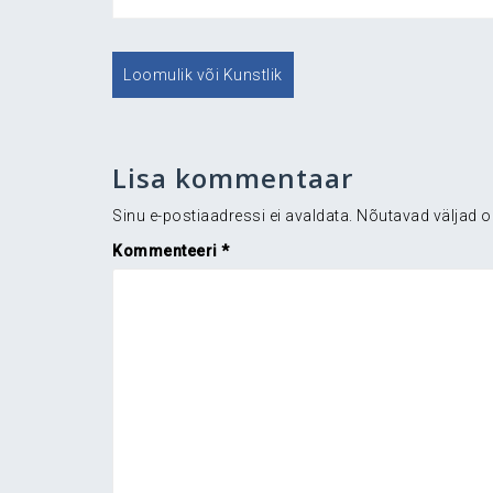
Navigeerimine
Loomulik või Kunstlik
Lisa kommentaar
Sinu e-postiaadressi ei avaldata.
Nõutavad väljad o
Kommenteeri
*