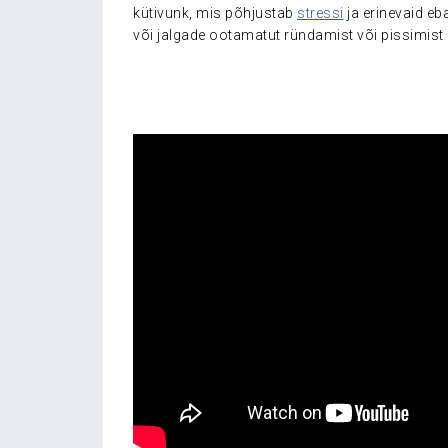
kütivunk, mis põhjustab
stressi
ja erinevaid eb
või jalgade ootamatut ründamist või pissimis