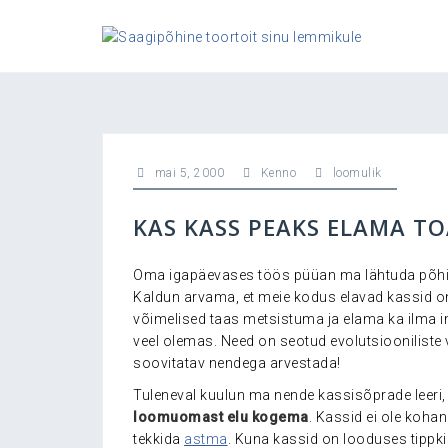
Skip
to
content
mai 5, 2000
Kenno
loomulik
KAS KASS PEAKS ELAMA TO
Oma igapäevases töös püüan ma lähtuda põh
Kaldun arvama, et meie kodus elavad kassid on
võimelised taas metsistuma ja elama ka ilma in
veel olemas. Need on seotud evolutsiooniliste 
soovitatav nendega arvestada!
Tuleneval kuulun ma nende kassisõprade leeri, 
loomuomast elu kogema
.
Kassid ei ole kohan
tekkida
astma
.
Kuna kassid on looduses tippkis