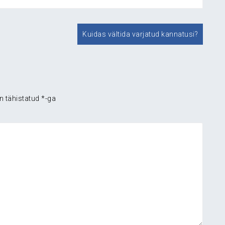
Kuidas vältida varjatud kannatusi?
n tähistatud
*
-ga