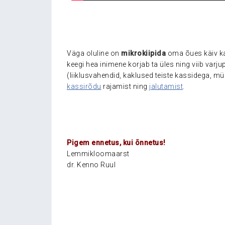
Väga oluline on
mikrokiipida
oma õues käiv ka
keegi hea inimene korjab ta üles ning viib varj
(liiklusvahendid, kaklused teiste kassidega, m
kassirõdu
rajamist ning
jalutamist
.
Pigem ennetus, kui õnnetus!
Lemmikloomaarst
dr. Kenno Ruul