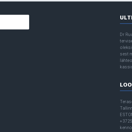
ULT
Dr Ru
tervi
oleksi
sest 
lähte
kassi
LOO
Teras
Talli
ESTO
+372
kenno