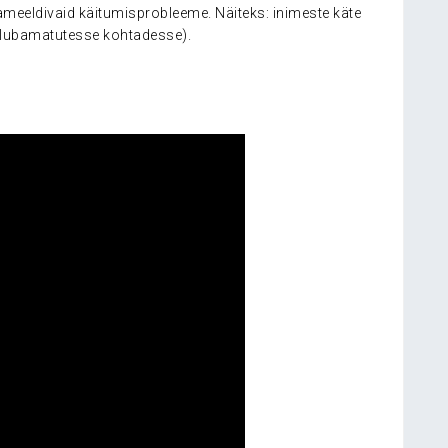
ameeldivaid käitumisprobleeme. Näiteks: inimeste käte
t lubamatutesse kohtadesse).