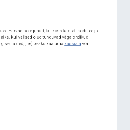
ss. Harvad pole juhud, kui kass kaotab kodutee ja
upaika. Kui välised olud tunduvad väga ohtlikud
ürgised ained, jne) peaks kaaluma
kassiaia
või