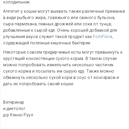
холодильник.
Аппетит у кошки могут вызвать также различные приманки
в виде рыбьего жира, говяжьего или свиного бульона,
сыра пармезана, пивных дрожжей или сока от тунца,
добавленные к сырой еде. Очень хорошей добавкой для
улучшения вкуса служит такой продукт как
FortiFlora
,
содержащий полезные кишечные бактерии.
Некоторые совсем придирчивые коты могут привыкнуть к
хрустящей консистенции сухого корма. В таком случае
можно попробовать измельчить несколько частичек
сухого корма и посыпать им сырую еду. Также можно
обмакнуть несколько сухой корм в соус от консервов и
дать их попробовать своей кошке.
Ветеринар
и диетолог
д-р Кенно Руул