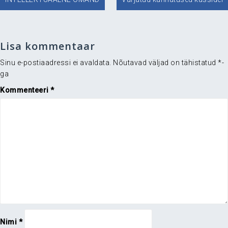
Lisa kommentaar
Sinu e-postiaadressi ei avaldata.
Nõutavad väljad on tähistatud
*
-
ga
Kommenteeri
*
Nimi
*