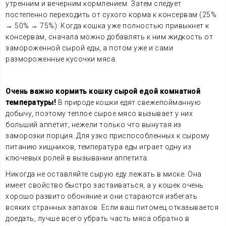
утренним и вечерним кормлением. Затем следует
постепенно переходить от сухого корма к консервам (25%
→ 50% → 75%). Когда кошка уже полностью привыкнет к
консервам, сначала можно добавлять к ним жидкость от
замороженной сырой еды, а потом уже и сами
размороженные кусочки мяса.
Очень важно кормить кошку сырой едой комнатной
температуры!
В природе кошки едят свежепойманную
добычу, поэтому теплое сырое мясо вызывает у них
больший аппетит, нежели только что вынутая из
заморозки порция. Для узко приспособленных к сырому
питанию хищников, температура еды играет одну из
ключевых ролей в вызывании аппетита.
Никогда не оставляйте сырую еду лежать в миске. Она
имеет свойство быстро застаиваться, а у кошек очень
хорошо развито обоняние и они стараются избегать
всяких странных запахов. Если ваш питомец отказывается
доедать, лучше всего убрать часть мяса обратно в