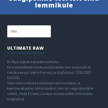
lemmikule
Otsi:
ULTIMATE RAW
Dr Ruul pakub kasside toortoitu
terviseteadlikele loodusesõpradele, kes soovivad et
nende kassid oleksid terved ja elujõulised TÕELISED
KASSID,
sest meie toidud koosnevad vaid tooretest ja
keemiavabadest lähteosadest, mis on väga lähedane
sellele, mida Emake Loodus on kassidele söömiseks
määranud.