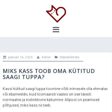
Skip
to
content
jaanuar 16, 2026
Kenno
Määratlemata
MIKS KASS TOOB OMA KÜTITUD
SAAGI TUPPA?
Kassi kütitud saagi tuppa toomine võib inimesele olla ehmatav
või ebameeldiv, kuid loomaarsti vaates on see täiesti
normaalne ja instinktiivne käitumine. Allpool on peamised
põhjused, miks kass nii teeb.