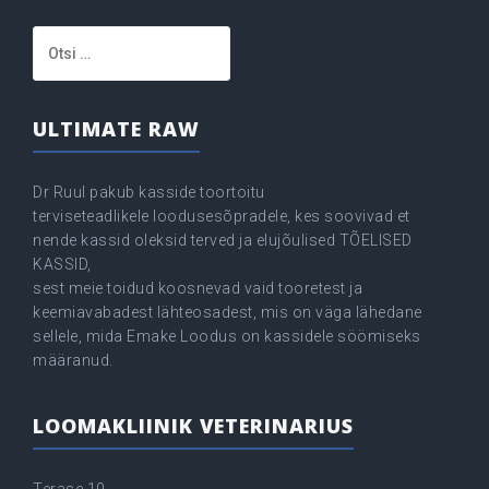
Otsi:
ULTIMATE RAW
Dr Ruul pakub kasside toortoitu
terviseteadlikele loodusesõpradele, kes soovivad et
nende kassid oleksid terved ja elujõulised TÕELISED
KASSID,
sest meie toidud koosnevad vaid tooretest ja
keemiavabadest lähteosadest, mis on väga lähedane
sellele, mida Emake Loodus on kassidele söömiseks
määranud.
LOOMAKLIINIK VETERINARIUS