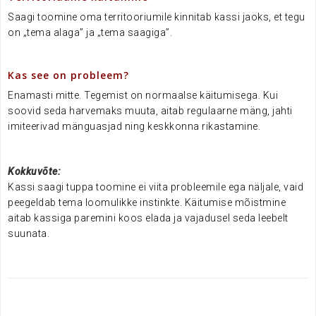
Saagi toomine oma territooriumile kinnitab kassi jaoks, et tegu
on „tema alaga” ja „tema saagiga”.
.
Kas see on probleem?
Enamasti mitte. Tegemist on normaalse käitumisega. Kui
soovid seda harvemaks muuta, aitab regulaarne mäng, jahti
imiteerivad mänguasjad ning keskkonna rikastamine.
.
Kokkuvõte:
Kassi saagi tuppa toomine ei viita probleemile ega näljale, vaid
peegeldab tema loomulikke instinkte. Käitumise mõistmine
aitab kassiga paremini koos elada ja vajadusel seda leebelt
suunata.
.