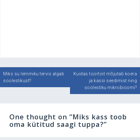
Navigeerimine
Miks su lemmiku tervis algab
Kuidas toortoit mõjutab koera
soolestikust?
ja kassi seedimist ning
soolestiku mikrobioomi?
One thought on “
Miks kass toob
oma kütitud saagi tuppa?
”