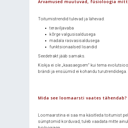
Arvamused muutuvad, füsioloogia mit
.
Toitumistrendid tulevad ja lähevad:
teraviljavaba
kõrge valgusisaldusega
madala rasvasisaldusega
funktsionaalsed lisandid
Seedetrakt jääb samaks.
Kiskja ei ole „kaasaegsem“ kui tema evolutsioo
brändi ja ensüümid ei kohandu turutrendidega. 
.
Mida see loomaarsti vaates tähendab?
.
Loomaarstina ei saa ma käsitleda toitumist pelga
sümptomid korduvad, tuleb vaadata mitte ainu
bioloogiaga
.