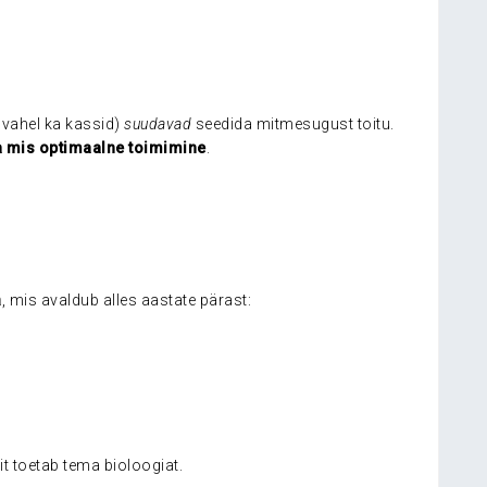
a vahel ka kassid)
suudavad
seedida mitmesugust toitu.
a mis optimaalne toimimine
.
a
, mis avaldub alles aastate pärast:
it toetab tema bioloogiat.