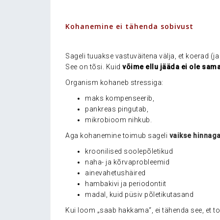
.
Kohanemine ei tähenda sobivust
.
Sageli tuuakse vastuväitena välja, et koerad (j
See on tõsi. Kuid
võime ellu jääda ei ole sam
Organism kohaneb stressiga:
maks kompenseerib,
pankreas pingutab,
mikrobioom nihkub.
Aga kohanemine toimub sageli
vaikse hinnag
kroonilised soolepõletikud
naha- ja kõrvaprobleemid
ainevahetushäired
hambakivi ja periodontiit
madal, kuid püsiv põletikutasand
Kui loom „saab hakkama“, ei tähenda see, et to