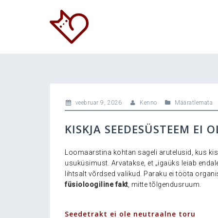
Skip
to
content
veebruar 9, 2026
Kenno
Määratlemata
KISKJA SEEDESÜSTEEM EI
Loomaarstina kohtan sageli arutelusid, kus kiskj
usuküsimust. Arvatakse, et „igaüks leiab endale
lihtsalt võrdsed valikud. Paraku ei tööta orga
füsioloogiline fakt
, mitte tõlgendusruum.
.
Seedetrakt ei ole neutraalne toru