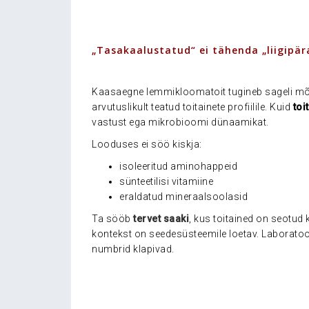
.
„Tasakaalustatud“ ei tähenda „liigipär
.
Kaasaegne lemmikloomatoit tugineb sageli mõ
arvutuslikult teatud toitainete profiilile. Kuid
toi
vastust ega mikrobioomi dünaamikat.
Looduses ei söö kiskja:
isoleeritud aminohappeid
sünteetilisi vitamiine
eraldatud mineraalsoolasid
Ta sööb
tervet saaki
, kus toitained on seotud
kontekst on seedesüsteemile loetav. Laboratoorn
numbrid klapivad.
.