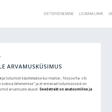
ISETERVENEMINE
LOOMAKLIINIK
V
 OLE ARVAMUSKÜSIMUS
a toitumist käsitletakse kui maitse-, filosoofia- või
 sobiva lähenemise“ ja et erinevad toitumisviisid on
nismid arvamuste alusel.
Seedetrakt on anatoomiline ja