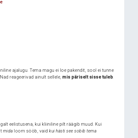
te
niline ajalugu. Tema magu ei loe pakendit, sool ei tunne
Nad reageerivad ainult sellele,
mis päriselt sisse tuleb
.
lt eelistusena, kui kliiniline pilt räägib muud. Kui
lt
mida
loom sööb, vaid
kui hästi see sobib tema