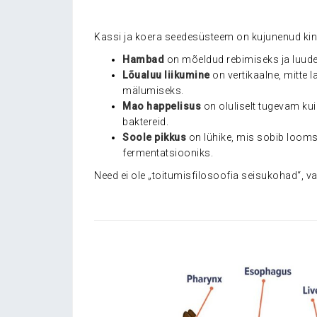
.
Kassi ja koera seedesüsteem on kujunenud kindla
Hambad
on mõeldud rebimiseks ja luude 
Lõualuu liikumine
on vertikaalne, mitte 
mälumiseks.
Mao happelisus
on oluliselt tugevam ku
baktereid.
Soole pikkus
on lühike, mis sobib loomse
fermentatsiooniks.
Need ei ole „toitumisfilosoofia seisukohad“, v
.