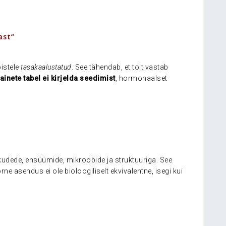
ast“
istele
tasakaalustatud
. See tähendab, et toit vastab
tainete tabel ei kirjelda seedimist
, hormonaalset
 kudede, ensüümide, mikroobide ja struktuuriga. See
e asendus ei ole bioloogiliselt ekvivalentne, isegi kui