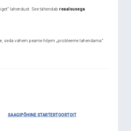
õiget“ lahendust. See tähendab
reaalsusega
ime, seda vähem peame hiljem „probleeme lahendama“.
……….
SAAGIPÕHINE STARTERTOORTOIT