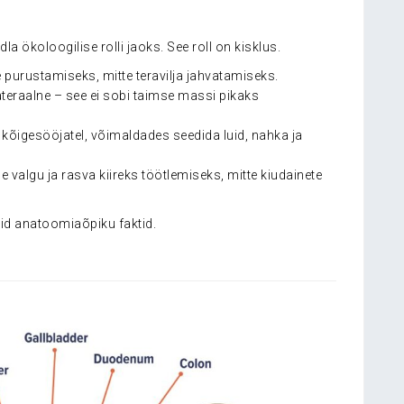
 ökoloogilise rolli jaoks. See roll on kisklus.
purustamiseks, mitte teravilja jahvatamiseks.
lateraalne – see ei sobi taimse massi pikaks
i kõigesööjatel, võimaldades seedida luid, nahka ja
 valgu ja rasva kiireks töötlemiseks, mitte kiudainete
aid anatoomiaõpiku faktid.