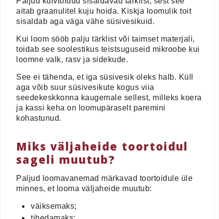
Paljud kuivtoidud sisaldavad tärklist, sest see
aitab graanulitel kuju hoida. Kiskja loomulik toit
sisaldab aga väga vähe süsivesikuid.
Kui loom sööb palju tärklist või taimset materjali,
toidab see soolestikus teistsuguseid mikroobe kui
loomne valk, rasv ja sidekude.
See ei tähenda, et iga süsivesik oleks halb. Küll
aga võib suur süsivesikute kogus viia
seedekeskkonna kaugemale sellest, milleks koera
ja kassi keha on loomupäraselt paremini
kohastunud.
Miks väljaheide toortoidul
sageli muutub?
Paljud loomavanemad märkavad toortoidule üle
minnes, et looma väljaheide muutub:
väiksemaks;
tihedamaks;