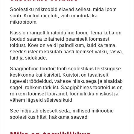
Soolestiku mikroobid elavad sellest, mida loom
sööb. Kui toit muutub, võib muutuda ka
mikrobioom.
Kass on rangelt lihatoiduline loom. Tema keha on
loodud saama toitaineid peamiselt loomsest
toidust. Koer on veidi paindlikum, kuid ka tema
seedesüsteem kasutab hästi loomset valku, rasva,
luid ja sidekude.
Saagipõhine toortoit loob soolestikus teistsuguse
keskkonna kui kuivtoit. Kuivtoit on tavaliselt
tugevalt töödeldud, vähese niiskusega ja sisaldab
sageli rohkem tärklist. Saagipõhises toortoidus on
rohkem loomset toorainet, loomulikku niiskust ja
vähem liigseid süsivesikuid.
See mõjutab otseselt seda, millised mikroobid
soolestikus hästi hakkama saavad.