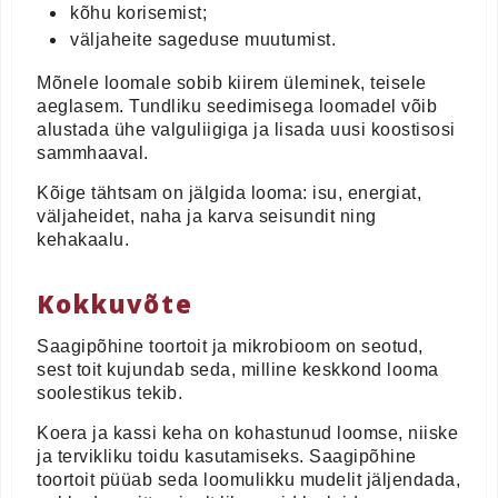
kõhu korisemist;
väljaheite sageduse muutumist.
Mõnele loomale sobib kiirem üleminek, teisele
aeglasem. Tundliku seedimisega loomadel võib
alustada ühe valguliigiga ja lisada uusi koostisosi
sammhaaval.
Kõige tähtsam on jälgida looma: isu, energiat,
väljaheidet, naha ja karva seisundit ning
kehakaalu.
Kokkuvõte
Saagipõhine toortoit ja mikrobioom on seotud,
sest toit kujundab seda, milline keskkond looma
soolestikus tekib.
Koera ja kassi keha on kohastunud loomse, niiske
ja tervikliku toidu kasutamiseks. Saagipõhine
toortoit püüab seda loomulikku mudelit jäljendada,