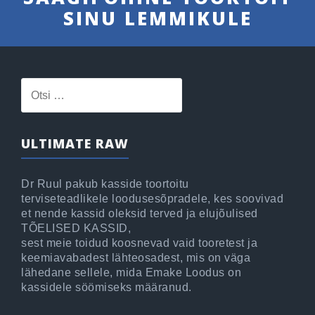
SINU LEMMIKULE
Otsi:
ULTIMATE RAW
Dr Ruul pakub kasside toortoitu
terviseteadlikele loodusesõpradele, kes soovivad
et nende kassid oleksid terved ja elujõulised
TÕELISED KASSID,
sest meie toidud koosnevad vaid tooretest ja
keemiavabadest lähteosadest, mis on väga
lähedane sellele, mida Emake Loodus on
kassidele söömiseks määranud.