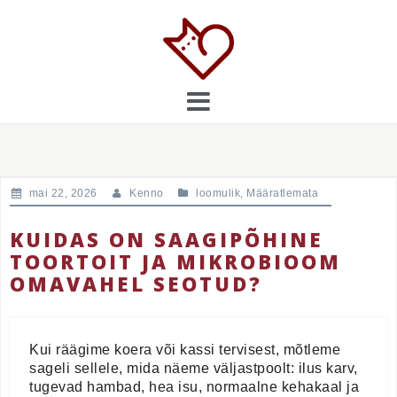
Skip
to
content
mai 22, 2026
Kenno
loomulik
,
Määratlemata
KUIDAS ON SAAGIPÕHINE
TOORTOIT JA MIKROBIOOM
OMAVAHEL SEOTUD?
Kui räägime koera või kassi tervisest, mõtleme
sageli sellele, mida näeme väljastpoolt: ilus karv,
tugevad hambad, hea isu, normaalne kehakaal ja