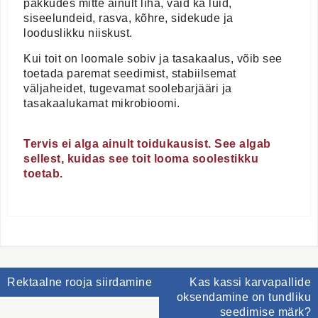
pakkudes mitte ainult liha, vaid ka luid,
siseelundeid, rasva, kõhre, sidekude ja
looduslikku niiskust.
Kui toit on loomale sobiv ja tasakaalus, võib see
toetada paremat seedimist, stabiilsemat
väljaheidet, tugevamat soolebarjääri ja
tasakaalukamat mikrobioomi.
Tervis ei alga ainult toidukausist. See algab
sellest, kuidas see toit looma soolestikku
toetab.
Navigeerimine
Rektaalne rooja siirdamine
Kas kassi karvapallide
oksendamine on tundliku
seedimise märk?