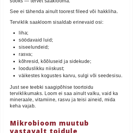
sööks — tervet saaklooma.
See ei tähenda ainult toorest fileed või hakkliha.
Terviklik saakloom sisaldab erinevaid osi:
liha;
söödavaid luid;
siseelundeid;
rasva;
kõhresid, kõõluseid ja sidekude;
looduslikku niiskust;
väikestes kogustes karvu, sulgi või seedesisu.
Just see teebki saagipõhise toortoidu
terviklikumaks. Loom ei saa ainult valku, vaid ka
mineraale, vitamiine, rasvu ja teisi aineid, mida
keha vajab.
Mikrobioom muutub
vastavalt toidule