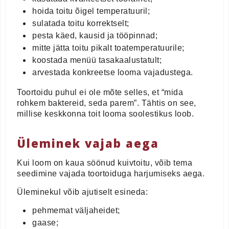
hoida toitu õigel temperatuuril;
sulatada toitu korrektselt;
pesta käed, kausid ja tööpinnad;
mitte jätta toitu pikalt toatemperatuurile;
koostada menüü tasakaalustatult;
arvestada konkreetse looma vajadustega.
Toortoidu puhul ei ole mõte selles, et “mida
rohkem baktereid, seda parem”. Tähtis on see,
millise keskkonna toit looma soolestikus loob.
Üleminek vajab aega
Kui loom on kaua söönud kuivtoitu, võib tema
seedimine vajada toortoiduga harjumiseks aega.
Üleminekul võib ajutiselt esineda:
pehmemat väljaheidet;
gaase;