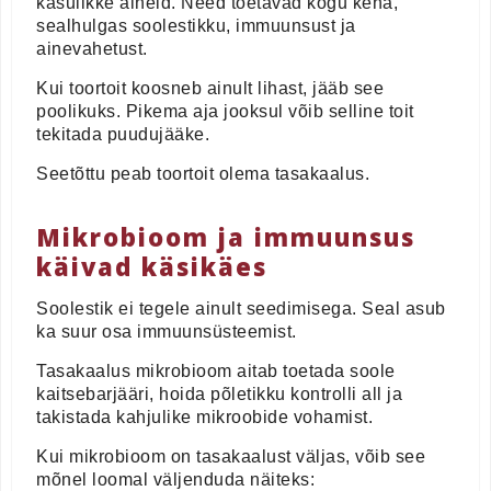
kasulikke aineid. Need toetavad kogu keha,
sealhulgas soolestikku, immuunsust ja
ainevahetust.
Kui toortoit koosneb ainult lihast, jääb see
poolikuks. Pikema aja jooksul võib selline toit
tekitada puudujääke.
Seetõttu peab toortoit olema tasakaalus.
Mikrobioom ja immuunsus
käivad käsikäes
Soolestik ei tegele ainult seedimisega. Seal asub
ka suur osa immuunsüsteemist.
Tasakaalus mikrobioom aitab toetada soole
kaitsebarjääri, hoida põletikku kontrolli all ja
takistada kahjulike mikroobide vohamist.
Kui mikrobioom on tasakaalust väljas, võib see
mõnel loomal väljenduda näiteks: