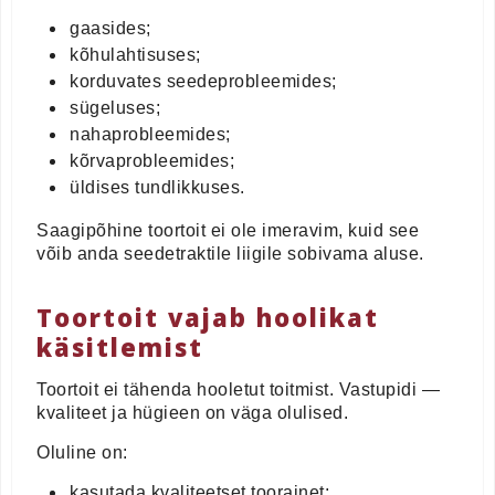
gaasides;
kõhulahtisuses;
korduvates seedeprobleemides;
sügeluses;
nahaprobleemides;
kõrvaprobleemides;
üldises tundlikkuses.
Saagipõhine toortoit ei ole imeravim, kuid see
võib anda seedetraktile liigile sobivama aluse.
Toortoit vajab hoolikat
käsitlemist
Toortoit ei tähenda hooletut toitmist. Vastupidi —
kvaliteet ja hügieen on väga olulised.
Oluline on:
kasutada kvaliteetset toorainet;