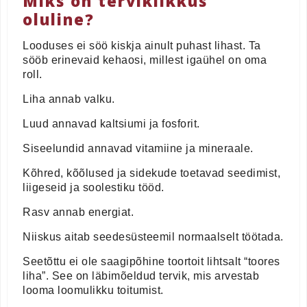
Miks on terviklikkus
oluline?
Looduses ei söö kiskja ainult puhast lihast. Ta
sööb erinevaid kehaosi, millest igaühel on oma
roll.
Liha annab valku.
Luud annavad kaltsiumi ja fosforit.
Siseelundid annavad vitamiine ja mineraale.
Kõhred, kõõlused ja sidekude toetavad seedimist,
liigeseid ja soolestiku tööd.
Rasv annab energiat.
Niiskus aitab seedesüsteemil normaalselt töötada.
Seetõttu ei ole saagipõhine toortoit lihtsalt “toores
liha”. See on läbimõeldud tervik, mis arvestab
looma loomulikku toitumist.