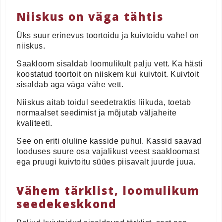
Niiskus on väga tähtis
Üks suur erinevus toortoidu ja kuivtoidu vahel on
niiskus.
Saakloom sisaldab loomulikult palju vett. Ka hästi
koostatud toortoit on niiskem kui kuivtoit. Kuivtoit
sisaldab aga väga vähe vett.
Niiskus aitab toidul seedetraktis liikuda, toetab
normaalset seedimist ja mõjutab väljaheite
kvaliteeti.
See on eriti oluline kasside puhul. Kassid saavad
looduses suure osa vajalikust veest saakloomast
ega pruugi kuivtoitu süües piisavalt juurde juua.
Vähem tärklist, loomulikum
seedekeskkond