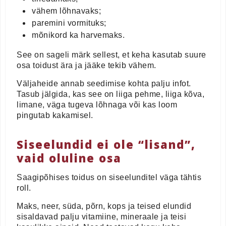
vähem lõhnavaks;
paremini vormituks;
mõnikord ka harvemaks.
See on sageli märk sellest, et keha kasutab suure
osa toidust ära ja jääke tekib vähem.
Väljaheide annab seedimise kohta palju infot.
Tasub jälgida, kas see on liiga pehme, liiga kõva,
limane, väga tugeva lõhnaga või kas loom
pingutab kakamisel.
Siseelundid ei ole “lisand”,
vaid oluline osa
Saagipõhises toidus on siseelunditel väga tähtis
roll.
Maks, neer, süda, põrn, kops ja teised elundid
sisaldavad palju vitamiine, mineraale ja teisi