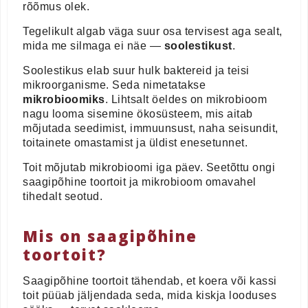
rõõmus olek.
Tegelikult algab väga suur osa tervisest aga sealt,
mida me silmaga ei näe —
soolestikust
.
Soolestikus elab suur hulk baktereid ja teisi
mikroorganisme. Seda nimetatakse
mikrobioomiks
. Lihtsalt öeldes on mikrobioom
nagu looma sisemine ökosüsteem, mis aitab
mõjutada seedimist, immuunsust, naha seisundit,
toitainete omastamist ja üldist enesetunnet.
Toit mõjutab mikrobioomi iga päev. Seetõttu ongi
saagipõhine toortoit ja mikrobioom omavahel
tihedalt seotud.
Mis on saagipõhine
toortoit?
Saagipõhine toortoit tähendab, et koera või kassi
toit püüab jäljendada seda, mida kiskja looduses