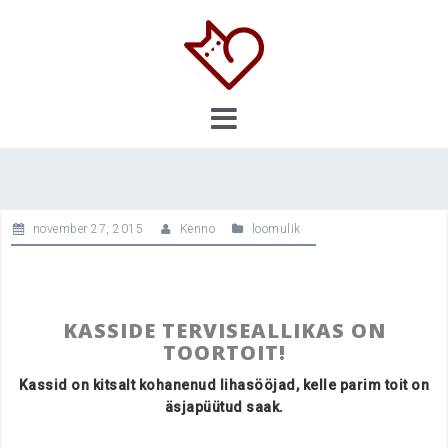
Skip
to
content
november 27, 2015
Kenno
loomulik
KASSIDE TERVISEALLIKAS ON
TOORTOIT!
Kassid on kitsalt kohanenud lihasööjad, kelle parim toit on
äsjapüütud saak.