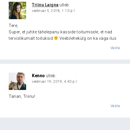
Triinu Laigna
ütleb:
veebruar 5, 2018, 1:10 p.l.
Tere,
Super, et juhite tähelepanu kasside toitumisele, et nad
tervislikumalt toituksid
Veebilehekülg on ka väga ilus
Vasta
Kenno
ütleb:
veebruar 19, 2019, 4:40 p.l.
Tänan, Triinu!
Vasta