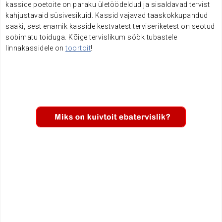
kasside poetoite on paraku ületöödeldud ja sisaldavad tervist
kahjustavaid süsivesikuid.
Kassid vajavad taaskokkupandud
saaki,
sest enamik kasside kestvatest terviseriketest on seotud
sobimatu toiduga. Kõige tervislikum söök tubastele
linnakassidele on
toortoit
!