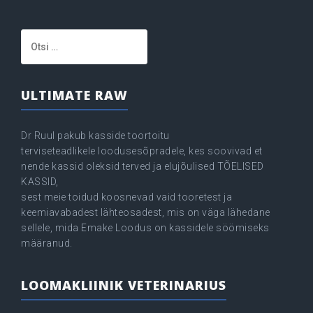
Otsi:
ULTIMATE RAW
Dr Ruul pakub kasside toortoitu
terviseteadlikele loodusesõpradele, kes soovivad et
nende kassid oleksid terved ja elujõulised TÕELISED
KASSID,
sest meie toidud koosnevad vaid tooretest ja
keemiavabadest lähteosadest, mis on väga lähedane
sellele, mida Emake Loodus on kassidele söömiseks
määranud.
LOOMAKLIINIK VETERINARIUS