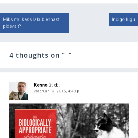
Navigeerimine
Miks mu kass lakub ennast
Indigo lugu
pidevalt?
4 thoughts on “
”
Kenno
ütleb:
veebruar 19, 2016, 4:40 p.l.