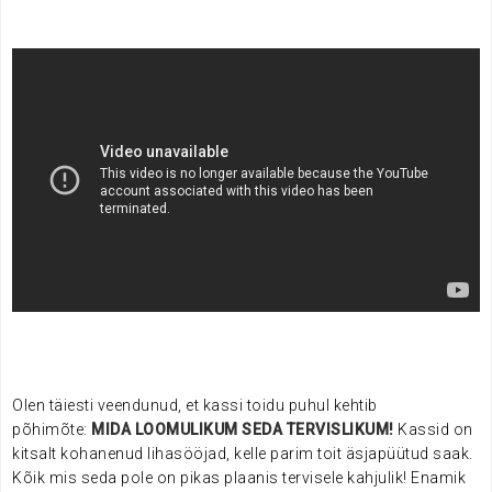
Olen täiesti veendunud, et kassi toidu puhul kehtib
põhimõte:
MIDA LOOMULIKUM SEDA TERVISLIKUM!
Kassid on
kitsalt kohanenud lihasööjad, kelle parim toit äsjapüütud saak.
Kõik mis seda pole on pikas plaanis tervisele kahjulik!
Enamik