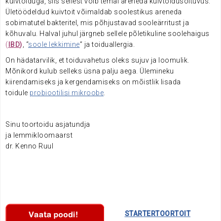
kuivtoiduga, siis sellest võib temal areneda kuivtoidusõltuvus.
Ületöödeldud kuivtoit võimaldab soolestikus areneda
sobimatutel bakteritel, mis põhjustavad sooleärritust ja
kõhuvalu. Halval juhul järgneb sellele põletikuline soolehaigus
(
IBD
)
,
“
soole lekkimine
” ja toiduallergia.
On hädatarvilik, et toiduvahetus oleks sujuv ja loomulik.
Mõnikord kulub selleks üsna palju aega. Ülemineku
kiirendamiseks ja kergendamiseks on mõistlik lisada
toidule
probiootilisi mikroobe
.
Sinu toortoidu asjatundja
ja lemmikloomaarst
dr. Kenno Ruul
………….
STARTERTOORTOIT