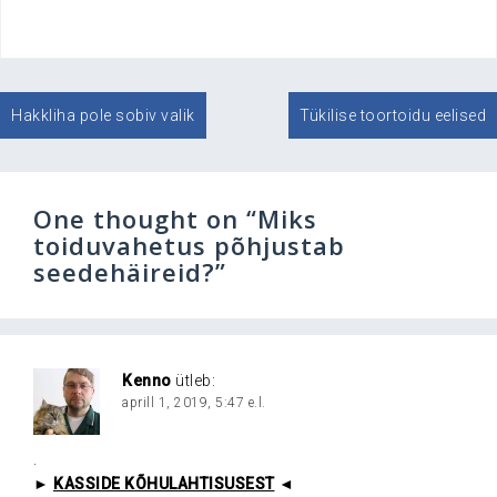
Navigeerimine
Hakkliha pole sobiv valik
Tükilise toortoidu eelised
One thought on “
Miks
toiduvahetus põhjustab
seedehäireid?
”
Kenno
ütleb:
aprill 1, 2019, 5:47 e.l.
.
►
KASSIDE KÕHULAHTISUSEST
◄