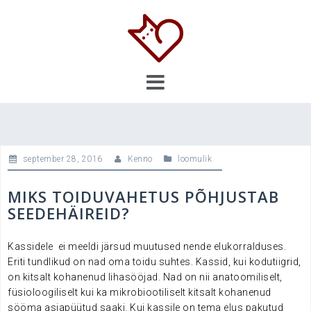
Skip
to
content
september 28, 2016
Kenno
loomulik
MIKS TOIDUVAHETUS PÕHJUSTAB
SEEDEHÄIREID?
Kassidele ei meeldi järsud muutused nende elukorralduses.
Eriti tundlikud on nad oma toidu suhtes. Kassid, kui kodutiigrid,
on kitsalt kohanenud lihasööjad. Nad on nii anatoomiliselt,
füsioloogiliselt kui ka mikrobiootiliselt kitsalt kohanenud
sööma asjapüütud saaki. Kui kassile on tema elus pakutud