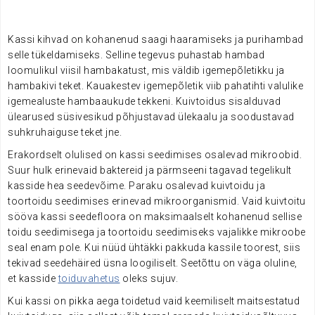
.
Kassi kihvad on kohanenud saagi haaramiseks ja purihambad
selle tükeldamiseks. Selline tegevus puhastab hambad
loomulikul viisil hambakatust, mis väldib igemepõletikku ja
hambakivi teket. Kauakestev igemepõletik viib pahatihti valulike
igemealuste hambaaukude tekkeni. Kuivtoidus sisalduvad
ülearused süsivesikud põhjustavad ülekaalu ja soodustavad
suhkruhaiguse teket jne.
Erakordselt olulised on kassi seedimises osalevad mikroobid.
Suur hulk erinevaid baktereid ja pärmseeni tagavad tegelikult
kasside hea seedevõime. Paraku osalevad kuivtoidu ja
toortoidu seedimises erinevad mikroorganismid. Vaid kuivtoitu
sööva kassi seedefloora on maksimaalselt kohanenud sellise
toidu seedimisega ja toortoidu seedimiseks vajalikke mikroobe
seal enam pole. Kui nüüd ühtäkki pakkuda kassile toorest, siis
tekivad seedehäired üsna loogiliselt. Seetõttu on väga oluline,
et kasside
toiduvahetus
oleks sujuv.
Kui kassi on pikka aega toidetud vaid keemiliselt maitsestatud