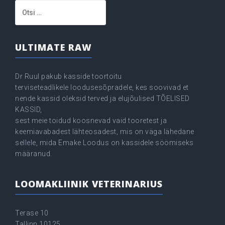
Otsi:
ULTIMATE RAW
Dr Ruul pakub kasside toortoitu
terviseteadlikele loodusesõpradele, kes soovivad et
nende kassid oleksid terved ja elujõulised TÕELISED
KASSID,
sest meie toidud koosnevad vaid tooretest ja
keemiavabadest lähteosadest, mis on väga lähedane
sellele, mida Emake Loodus on kassidele söömiseks
määranud.
LOOMAKLIINIK VETERINARIUS
Terase 10
Tallinn 10125