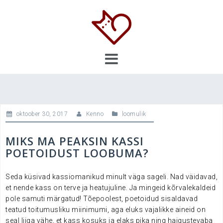
Skip
to
content
oktoober 30, 2017
Kenno
loomulik
MIKS MA PEAKSIN KASSI
POETOIDUST LOOBUMA?
Seda küsivad kassiomanikud minult väga sageli. Nad väidavad,
et nende kass on terve ja heatujuline. Ja mingeid kõrvalekaldeid
pole samuti märgatud! Tõepoolest, poetoidud sisaldavad
teatud toitumusliku miinimumi, aga eluks vajalikke aineid on
seal liiga vähe, et kass kosuks ja elaks pika ning haigustevaba