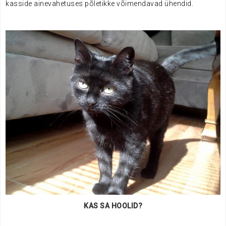
kasside ainevahetuses põletikke võimendavad ühendid.
KAS SA HOOLID?