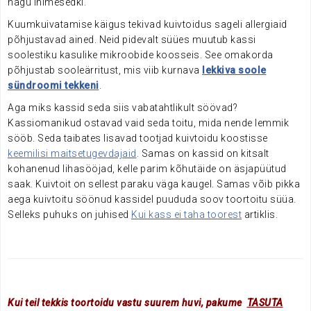
nagu inimesedki.
Kuumkuivatamise käigus tekivad kuivtoidus sageli allergiaid
põhjustavad ained. Neid pidevalt süües muutub kassi
soolestiku kasulike mikroobide koosseis. See omakorda
põhjustab sooleärritust, mis viib kurnava
lekkiva soole
sündroomi tekkeni
.
Aga miks kassid seda siis vabatahtlikult söövad?
Kassiomanikud ostavad vaid seda toitu, mida nende lemmik
sööb. Seda taibates lisavad tootjad kuivtoidu koostisse
keemilisi maitsetugevdajaid
. Samas on kassid on kitsalt
kohanenud lihasööjad, kelle parim kõhutäide on äsjapüütud
saak. Kuivtoit on sellest paraku väga kaugel. Samas võib pikka
aega kuivtoitu söönud kassidel puududa soov toortoitu süüa.
Selleks puhuks on juhised
Kui kass ei taha toorest
artiklis.
Kui teil tekkis toortoidu vastu suurem huvi, pakume
TASUTA