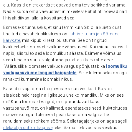
elu. Kassid on erakordselt osavad oma terviserikkeid varjama.
Nad ei kurda oma vaevustest inimkeeles! Pahatihti poevad nad
lihtsalt diivani alla ja kössitavad seal.
Esmaseks tunnuseks, et sinu lemmikul võib olla kuivtoidust
tingitud ainevahetuslik stress on
lahtine, tuhm ja kõõmane
karvkate
, mis kipub kiiresti pulstuma. See on tingitud
kvaliteetsete loomsete valkude vähesusest. Kui midagi pidevalt
napib, siis tuleb seda loomulikult säästa. Esimene võimalus
seda teha on suure valgutarbega naha ja karvkatte arvelt.
Väärtuslike loomsete valkude vaegus põhjustab ka
loomuliku
vastupanuvõime langust haigustele
.
Selle tulemuseks on aga
rahakoti kurnamine loomakliinikus.
Kassid ei vaja oma elutegevuseks süsivesikuid. Kuivtoit
sisaldab neid reeglina ligikaudu ühe kolmandiku. Miks on see
nii? Kuna loomsed valgud, mis parandavad kassi
vastupanuvõimet, on kallimad, asendatakse need kuivtoitudes
süsivesikutega. Tulenevalt peab kass oma valgutarbe
rahuldamiseks rohkem sööma. Selle tagajärjeks on aga sageli
ülekaal ja suhkruhaiguse
teke. Samuti tekivad süsivesikud