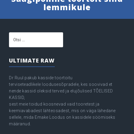
lemmikule
Otsi:
ULTIMATE RAW
Dr Ruul pakub kasside toortoitu
terviseteadlikele loodusesõpradele, kes soovivad et
nende kassid oleksid terved ja elujõulised TÕELISED
KASSID,
sest meie toidud koosnevad vaid tooretest ja
keemiavabadest lähteosadest, mis on väga lähedane
sellele, mida Emake Loodus on kassidele söömiseks
määranud.