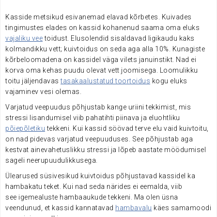
.
Kasside metsikud esivanemad elavad kõrbetes. Kuivades
tingimustes elades on kassid kohanenud saama oma eluks
vajaliku vee
toidust. Elusolendid sisaldavad ligikaudu kaks
kolmandikku vett; kuivtoidus on seda aga alla 10%. Kunagiste
kõrbeloomadena on kassidel väga vilets januinstikt. Nad ei
korva oma kehas puudu olevat vett joomisega. Loomulikku
toitu jäljendavas
tasakaalustatud toortoidus
kogu eluks
vajaminev vesi olemas.
Varjatud veepuudus põhjustab kange uriini tekkimist, mis
stressi lisandumisel viib pahatihti piinava ja eluohtliku
põiepõletiku
tekkeni. Kui kassid söövad terve elu vaid kuivtoitu,
on nad pidevas varjatud veepuuduses. See põhjustab aga
kestvat ainevahetuslikku stressi ja lõpeb aastate möödumisel
sageli neerupuudulikkusega.
Ülearused süsivesikud kuivtoidus põhjustavad kassidel ka
hambakatu teket. Kui nad seda närides ei eemalda, viib
see igemealuste hambaaukude tekkeni. Ma olen üsna
veendunud, et kassid kannatavad
hambavalu
käes samamoodi