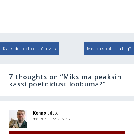
Navigeerimine
Kasside poetoidusõltuvus
Mis on soole-aju telg?
7 thoughts on “
Miks ma peaksin
kassi poetoidust loobuma?
”
Kenno
ütleb:
märts 28, 1997, 8:33 e.l.