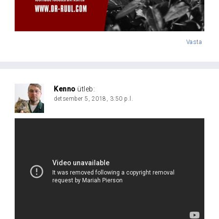
Vasta
Kenno
ütleb:
detsember 5, 2018, 3:50 p.l.