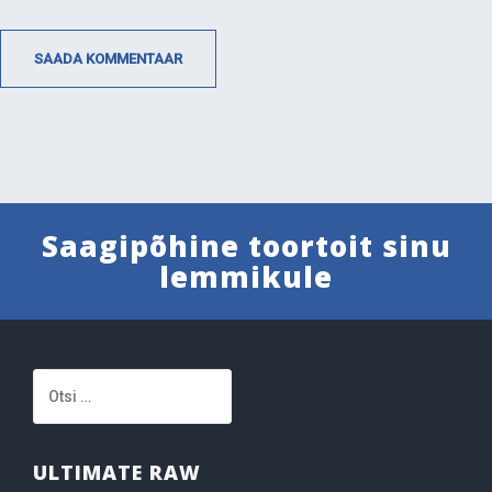
Saagipõhine toortoit sinu
lemmikule
Otsi:
ULTIMATE RAW