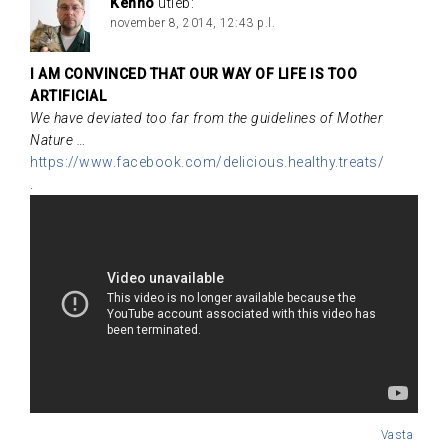
Kenno
ütleb:
november 8, 2014, 12:43 p.l.
I AM CONVINCED THAT OUR WAY OF LIFE IS TOO
ARTIFICIAL
We have deviated too far from the guidelines of Mother
Nature …
https://www.facebook.com/delicious.healthy.treats/
.
Vasta