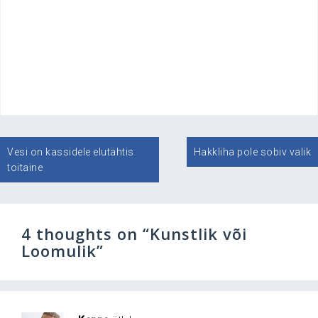
.
.
.
.’
Navigeerimine
Vesi on kassidele elutähtis
Hakkliha pole sobiv valik
toitaine
4 thoughts on “
Kunstlik või
Loomulik
”