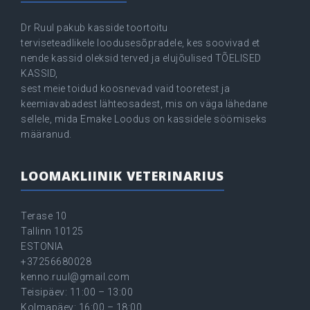
Dr Ruul pakub kasside toortoitu
terviseteadlikele loodusesõpradele, kes soovivad et
nende kassid oleksid terved ja elujõulised TÕELISED
KASSID,
sest meie toidud koosnevad vaid tooretest ja
keemiavabadest lähteosadest, mis on väga lähedane
sellele, mida Emake Loodus on kassidele söömiseks
määranud.
LOOMAKLIINIK VETERINARIUS
Terase 10
Tallinn 10125
ESTONIA
+37256680028
kenno.ruul@gmail.com
Teisipäev: 11:00 – 13:00
Kolmapäev: 16:00 – 18:00