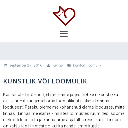
Skip
to
content
september 27, 2016
Kenno
kuivtoit
,
loomulik
KUNSTLIK VÕI LOOMULIK
Kas sa oled mõelnud, et me elame järjest rohkem kunstlikku
elu… Järjest kaugemal oma loomulikust elukeskkonnast,
loodusest. Paraku oleme me kohanenud elama looduses, mitte
linnas. Linnas me elame kinnistes tolmustes ruumides, sööme
ületöödeldud toitu ja kannatame asjatult stressi käes. Linnaelu
on kahjulik nii inimestele, kui ka nende lemmikutele.