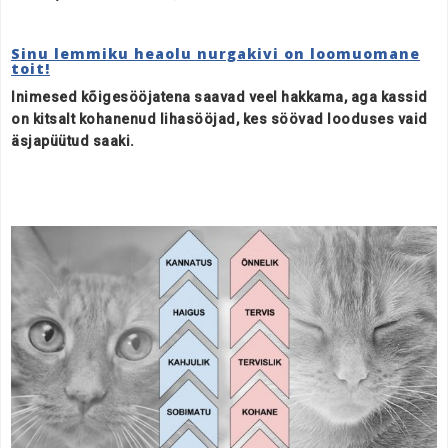
Sinu lemmiku heaolu nurgakivi on loomuomane
toit!
Inimesed kõigesööjatena saavad veel hakkama, aga kassid
on kitsalt kohanenud lihasööjad, kes söövad looduses vaid
äsjapüütud saaki.
.