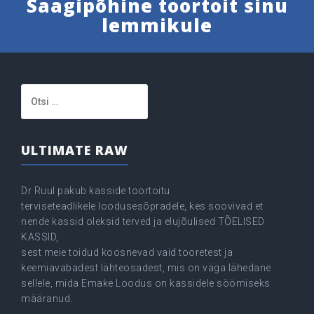
Saagipõhine toortoit sinu
lemmikule
Otsi:
ULTIMATE RAW
Dr Ruul pakub kasside toortoitu
terviseteadlikele loodusesõpradele, kes soovivad et
nende kassid oleksid terved ja elujõulised TÕELISED
KASSID,
sest meie toidud koosnevad vaid tooretest ja
keemiavabadest lähteosadest, mis on väga lähedane
sellele, mida Emake Loodus on kassidele söömiseks
määranud.