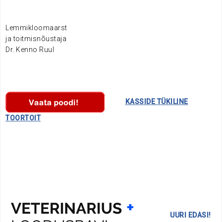
.
Lemmikloomaarst
ja toitmisnõustaja
Dr. Kenno Ruul
………….
KASSIDE TÜKILINE
TOORTOIT
…
.
…..
……….
UURI EDASI!