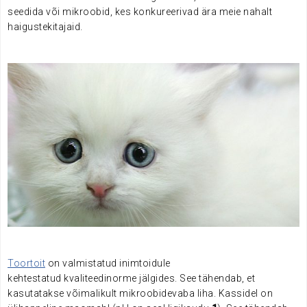
seedida või mikroobid, kes konkureerivad ära meie nahalt
haigustekitajaid.
.
Toortoit
on valmistatud inimtoidule
kehtestatud kvaliteedinorme jälgides. See tähendab, et
kasutatakse võimalikult mikroobidevaba liha.
Kassidel on