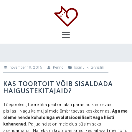
Skip
to
content
november 19, 2015
Kenno
loomulik
,
tervislik
KAS TOORTOIT VÕIB SISALDADA
HAIGUSTEKITAJAID?
Tõepoolest, toore liha peal on alati paras hulk erinevaid
pisilasi. Nagu ka mujal meid ümbritsevas keskkonnas.
Aga me
oleme nende kohaloluga evolutsiooniliselt väga hästi
kohanenud
. Paljud neist on meie elus püsimiseks
asendamatud. Näiteks mikroorganismid, kes aitavad meil toitu