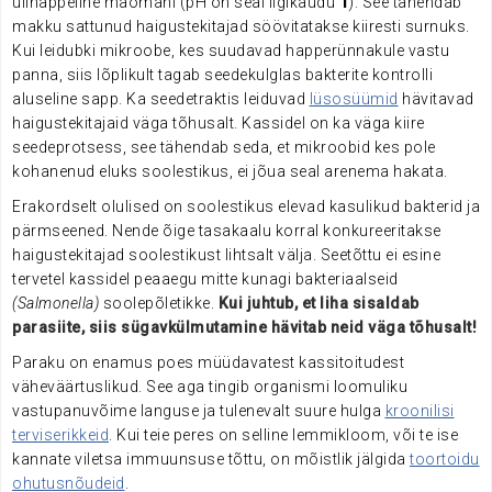
ülihappeline maomahl (pH on seal ligikaudu
1
). See tähendab
makku sattunud haigustekitajad söövitatakse kiiresti surnuks.
Kui leidubki mikroobe, kes suudavad happerünnakule vastu
panna, siis lõplikult tagab seedekulglas bakterite kontrolli
aluseline sapp. Ka seedetraktis leiduvad
lüsosüümid
hävitavad
haigustekitajaid väga tõhusalt. Kassidel on ka väga kiire
seedeprotsess, see tähendab seda, et mikroobid kes pole
kohanenud eluks soolestikus, ei jõua seal arenema hakata.
Erakordselt olulised on soolestikus elevad kasulikud bakterid ja
pärmseened. Nende õige tasakaalu korral konkureeritakse
haigustekitajad soolestikust lihtsalt välja. Seetõttu ei esine
tervetel kassidel peaaegu mitte kunagi bakteriaalseid
(Salmonella)
soolepõletikke.
Kui juhtub, et liha sisaldab
parasiite, siis sügavkülmutamine hävitab neid väga tõhusalt!
Paraku on enamus poes müüdavatest kassitoitudest
väheväärtuslikud. See aga tingib organismi loomuliku
vastupanuvõime languse ja tulenevalt suure hulga
kroonilisi
terviserikkeid
. Kui teie peres on selline lemmikloom, või te ise
kannate viletsa immuunsuse tõttu, on mõistlik jälgida
toortoidu
ohutusnõudeid
.