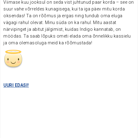
Viimase kuu jooksul on seda vist juhtunud paar korda – see on
suur vahe võrreldes kunagisega, kui ta iga päev mitu korda
oksendas! Ta on rõõmus ja ergas ning tundub oma eluga
vägagi rahul olevat. Minu süda on ka rahul. Mitu aastat
närvipinget ja abitut jälgimist, kuidas Indigo kannatab, on
möödas. Ta saab lõpuks ometi elada oma õnnelikku kassielu
ja oma olemasoluga meid ka rõõmustada!
.
UURI EDASI!
.
.
.
.
.