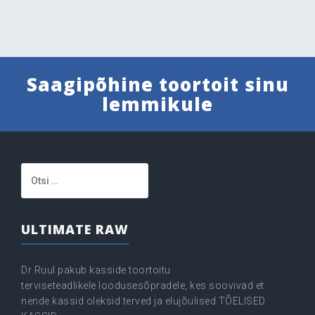
Saagipõhine toortoit sinu
lemmikule
Otsi:
ULTIMATE RAW
Dr Ruul pakub kasside toortoitu
terviseteadlikele loodusesõpradele, kes soovivad et
nende kassid oleksid terved ja elujõulised TÕELISED