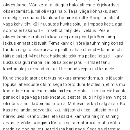
oksendama. Mõnikord ta näugus haledalt enne järjekordset
oksendamist, ju tal oli väga halb. Ta jäi väga kõhnaks, sest
ilmselgelt ei saanud ta üldse toitaineid kätte. Söögiisu oli tal
väga kehv, tihti küll nuusutas huvita toitu ja limpsas keelt, aga
sööma ei hakanud – ilmselt oli tal pidev iiveldus. Peale
oksendamise kratsis ta kogu aeg oma pead ja kõrvu ning
lakkus ennast pidevalt. Tema karv oli hõre ja tuhm ning kohati
tundus nagu oleks karvkate pealt maha kulunud – kannad olid
täitsa paljad. Mingi hetk hakkasid tekkima paljad laigud – karv
kukkus laiguti maha. Tal oli ka pidev janu – ilmselt tänu
kuivtoidule ja oksendamisest tekkinud veepuudulikkusele.
Kuna enda ja arstide tarkus hakkas ammendama, siis jõudsin
lõpuks lahenduste otsimisega toortoiduni. Mõtlesin, et mis mul
kaotada – muud enam niikuinii teha ei oska. Tema uuele toidule
panek oli aga väga raskendatud, sest ta isu oli niigi kehv ning ta
oli nõus ainult krõbinaid sööma. Mõtlesin, et küll nälg aitab. Kui
kass neljandat päeva täielikku näljastreiki tegi, ütlesid minul
närvid üles. Kenno ütles, et kassid ei kannata nälgimist ning
arvas, et võiks söögiisu tõsta ning sümptomeid maha võtta
prednisolooniga, et uue toiduga harjutada. Seda saigi tehtud.