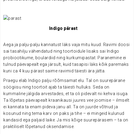
.
Indigo pärast
Aega ja palju-palju kannatust läks vaja mitu kuud. Ravimi doosi
sai tasahilju vähendatud ning toortoidule lisaks sai Indigo
probiootikume, boulardiid ning kurkumipastat. Paranemine ei
tulnud päevapealt ega järsult, kuid tasapisi läks kõik paremaks
kuni ca 4 kuu pärast saime ravimid täiesti ära jätta.
Praegu elab Indigo palju rõõmsamat elu. Tal on suurepärane
söögiisu ning toortoit ajab ta täiesti hulluks. Seda on
kummaline jälgida arvestades, et ta oli pidevalt nii kehva isuga.
Ta lõpetas päevapealt kraanikausi juures vee joomise – ilmselt
ei kannata ta enam pideva janu all. Ta on juurde võtnud ja
kosunud ning tema karv on paks ja tihe – ei mingeid kulunud
kandasid ega paljaid laike. Ja mis kõige suurepärasem – ta on
praktiliselt lõpetanud oksendamise.