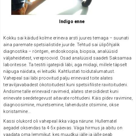
Indigo enne
Kokku sai käidud kolme erineva arsti juures temaga – suunati
aina paremate spetsialistide juurde. Tehtud sai ülipõhjalik
diagnostika – röntgen, endoskoopia, biopsia, analüüsid
väljaheidetest, vereproovid. Osad analüüsid saadeti Saksamaa
laboritesse. Ta testiti igatepidi läbi, aga midagi, millele täpselt
näpuga näidata, ei leitudki. Kahtlustati toidutalumatust.
Vahepeal sai läbi proovitud palju erinevaid toite alates
teraviljavabadest ökotoitudest kuni spetsiifiliste ravitoitudeni.
Andsime talle erinevaid ravimeid, alates steroididest kuni
erinevate seedetegevust aitavate rohtudeni. Käis pidev ravimine,
diagnoosimine, muretsemine, lahenduste otsimine, okse
koristamine…
Kassi olukord oli vahepeal ikka väga närune. Hullematel
aegadel oksendas ta 4-5x päevas. Väga hirmus ja abitu on
vaadata oma lemmikut, kes muudkui jälle ja jälle peab