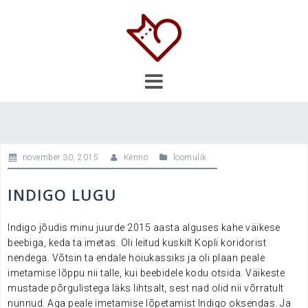
Skip
to
content
november 30, 2015
Kenno
loomulik
INDIGO LUGU
Indigo jõudis minu juurde 2015 aasta alguses kahe väikese
beebiga, keda ta imetas. Oli leitud kuskilt Kopli koridorist
nendega. Võtsin ta endale hoiukassiks ja oli plaan peale
imetamise lõppu nii talle, kui beebidele kodu otsida. Väikeste
mustade põrgulistega läks lihtsalt, sest nad olid nii võrratult
nunnud. Aga peale imetamise lõpetamist Indigo oksendas. Ja