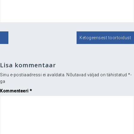
.
Navigeerimine
Ketogeensest toortoidust
Lisa kommentaar
Sinu e-postiaadressi ei avaldata.
Nõutavad väljad on tähistatud
*
-
ga
Kommenteeri
*