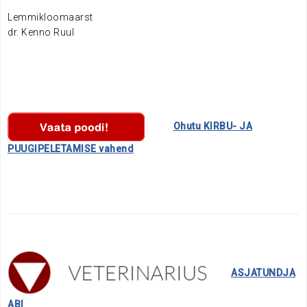
Lemmikloomaarst
dr. Kenno Ruul
………….
Ohutu KIRBU- JA
PUUGIPELETAMISE vahend
……..
ASJATUNDJA
ABI