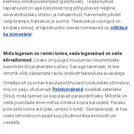
keemilisi ennetusvahendeid (pestitsiide). Teada-tuntud
täpilahused on aga toksilised ning põhjustavad reeglina
ainevahetuslikku stressi ja
nahaärritust, halvematel juhutel
isegi krampe, halvatust ja surma. Teaduslikud uuringud on
kindlaks teinud, et täpilahustes olevad toimeained on
ohtlikud
ka inimestele
!
Mida tugevam on ravimi toime, seda tugevamad on selle
kõrvaltoimed.
Lisaks on puugid muutumas resistentseks
keemiliste tõrjevahendite suhtes. See aga tähendab, et teie
lemmik võib vaatamata ravile, endiselt tabanduda puukidega.
Omaltpoolt soovitan kasutada tõhusaid looduslikke võimalusi,
mis on palju ohutumad!
Peletusvahend
sisaldab eeterlikke
õlisid, mida taimed ise kasutavad parasiiditõrjeks. Mõistlik on
seda piserdada enne metsa minekut koera karvadele.
Paraku
pole selle toime eriti pikk, umbes 6 tundi. See tähendab, et hea
oleks lemmikloom peale koju jõudmist ikka kriitiliselt üle
vaadata.