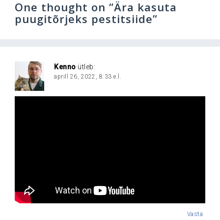
One thought on “
Ära kasuta
puugitõrjeks pestitsiide
”
Kenno
ütleb:
aprill 26, 2022, 8:33 e.l.
Vasta