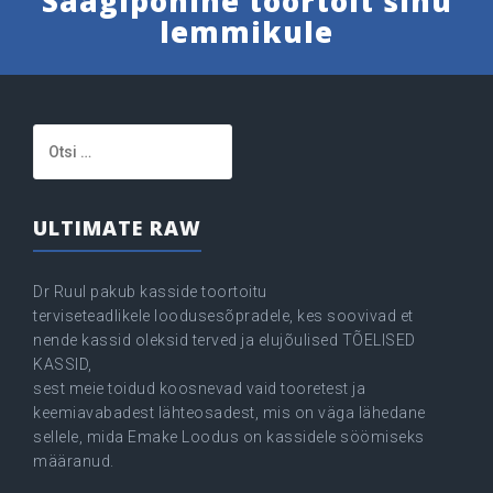
Saagipõhine toortoit sinu
lemmikule
Otsi:
ULTIMATE RAW
Dr Ruul pakub kasside toortoitu
terviseteadlikele loodusesõpradele, kes soovivad et
nende kassid oleksid terved ja elujõulised TÕELISED
KASSID,
sest meie toidud koosnevad vaid tooretest ja
keemiavabadest lähteosadest, mis on väga lähedane
sellele, mida Emake Loodus on kassidele söömiseks
määranud.