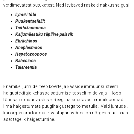
verdimevatest putukatest. Nad levitavad raskeid nakkushaigusi.
Lyme’i tõbi
Puukentsefaliit
Tsütaksoonoos
Kaljumäestiku täpiline palavik
Ehrlichioos
Anaplasmoos
Hepatozoonoos
Babesioos
Tulareemia
Enamikel juhtudel teeb koerte ja kasside immuunsüsteem
haigustekitaja kehasse sattumisel täpselt mida vaja – loob
tõhusa immuunvastuse. Reeglina suudavad lemmikloomad
ilma haigestumata puugihaigustega toime tulla. Vaid juhtudel,
kui organismi loomulik vastupanuvõime on nõrgestatud, leiab
aset tegelik haigestumine.