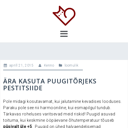
Skip
to
content
aprill 21, 2015
Kenno
loomulik
ÄRA KASUTA PUUGITÕRJEKS
PESTITSIIDE
Pole midagi kosutavamat, kui jalutamine kevadises looduses.
Paraku pole see nii harmooniline, kui esmapilgul tundub.
Tärkavas roheluses varitsevad meid riskid! Puugid asuvad
toituma, kui keskmine ööpäevane õhutemperatuur tõuseb
püsivalt üle +5
.
Puugid on ühed halvaendelisemad