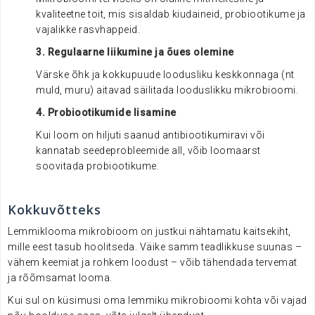
kvaliteetne toit, mis sisaldab kiudaineid, probiootikume ja
vajalikke rasvhappeid.
3. Regulaarne liikumine ja õues olemine
Värske õhk ja kokkupuude loodusliku keskkonnaga (nt
muld, muru) aitavad säilitada looduslikku mikrobioomi.
4. Probiootikumide lisamine
Kui loom on hiljuti saanud antibiootikumiravi või
kannatab seedeprobleemide all, võib loomaarst
soovitada probiootikume.
Kokkuvõtteks
Lemmiklooma mikrobioom on justkui nähtamatu kaitsekiht,
mille eest tasub hoolitseda. Väike samm teadlikkuse suunas –
vähem keemiat ja rohkem loodust – võib tähendada tervemat
ja rõõmsamat looma.
Kui sul on küsimusi oma lemmiku mikrobioomi kohta või vajad