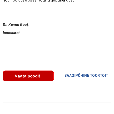
nõu hoolduse osas, võta julgelt ühendust.
Dr. Kenno Ruul,
loomaarst
………….
SAAGIPÕHINE TOORTOIT