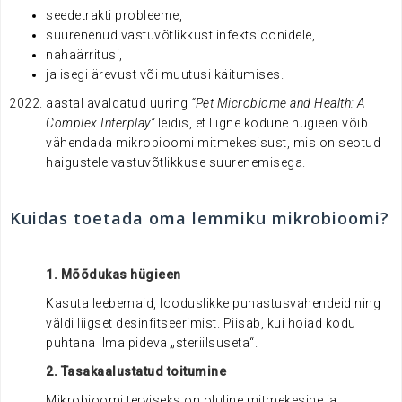
seedetrakti probleeme,
suurenenud vastuvõtlikkust infektsioonidele,
nahaärritusi,
ja isegi ärevust või muutusi käitumises.
aastal avaldatud uuring
“Pet Microbiome and Health: A
Complex Interplay”
leidis, et liigne kodune hügieen võib
vähendada mikrobioomi mitmekesisust, mis on seotud
haigustele vastuvõtlikkuse suurenemisega.
Kuidas toetada oma lemmiku mikrobioomi?
1. Mõõdukas hügieen
Kasuta leebemaid, looduslikke puhastusvahendeid ning
väldi liigset desinfitseerimist. Piisab, kui hoiad kodu
puhtana ilma pideva „steriilsuseta“.
2. Tasakaalustatud toitumine
Mikrobioomi terviseks on oluline mitmekesine ja