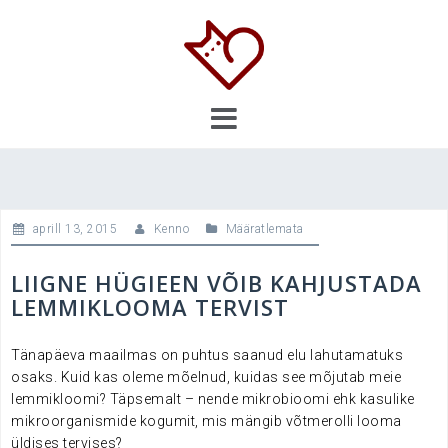
Skip
to
content
aprill 13, 2015
Kenno
Määratlemata
LIIGNE HÜGIEEN VÕIB KAHJUSTADA
LEMMIKLOOMA TERVIST
Tänapäeva maailmas on puhtus saanud elu lahutamatuks
osaks. Kuid kas oleme mõelnud, kuidas see mõjutab meie
lemmikloomi? Täpsemalt – nende mikrobioomi ehk kasulike
mikroorganismide kogumit, mis mängib võtmerolli looma
üldises tervises?