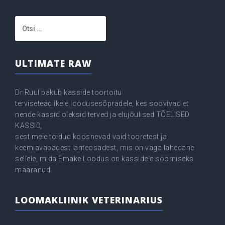
Otsi:
ULTIMATE RAW
Dr Ruul pakub kasside toortoitu
terviseteadlikele loodusesõpradele, kes soovivad et
nende kassid oleksid terved ja elujõulised TÕELISED
KASSID,
sest meie toidud koosnevad vaid tooretest ja
keemiavabadest lähteosadest, mis on väga lähedane
sellele, mida Emake Loodus on kassidele söömiseks
määranud.
LOOMAKLIINIK VETERINARIUS