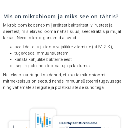
Mis on mikrobioom ja miks see on tähtis?
Mikrobioom koosneb miljarditest bakteritest, viirustest ja
seentest, mis elavad looma nahal, suus, seedetraktis ja mujal
kehas. Need mikroorganismid aitavad:
seedida toitu ja toota vajalikke vitamiine (nt B12, K),
tugevdada immuunsüsteemi,
kaitsta kahjulike bakterite eest,
isegi reguleerida looma tuju ja käitumist.
Näiteks on uuringud näidanud, et koerte mikrobioomi
mitmekesisus on seotud nende immuunsüsteemi tugevusega
ning vähemate allergiate ja põletikuliste seisunditega.