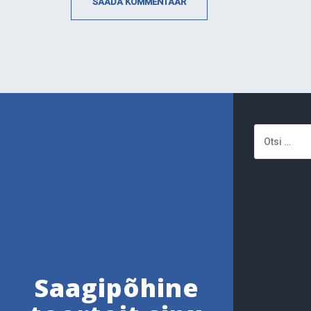
Otsi:
Saagipõhine