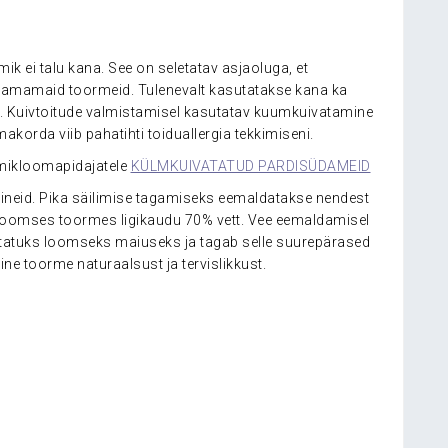
 ei talu kana. See on seletatav asjaoluga, et
amamaid toormeid. Tulenevalt kasutatakse kana ka
. Kuivtoitude valmistamisel kasutatav kuumkuivatamine
orda viib pahatihti toiduallergia tekkimiseni.
mmikloomapidajatele
KÜLMKUIVATATUD PARDISÜDAMEID
aineid. Pika säilimise tagamiseks eemaldatakse nendest
n loomses toormes ligikaudu 70% vett. Vee eemaldamisel
tatuks loomseks maiuseks ja tagab selle suurepärased
e toorme naturaalsust ja tervislikkust.