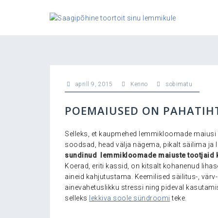
Skip
to
content
aprill 9, 2015
Kenno
sobimatu
POEMAIUSED ON PAHATIHT
Selleks, et kaupmehed lemmikloomade maiusi
soodsad, head välja nägema, pikalt säilima j
sundinud lemmikloomade maiuste tootjaid ka
Koerad, eriti kassid, on kitsalt kohanenud liha
aineid kahjutustama. Keemilised säilitus-, vä
ainevahetuslikku stressi ning pideval kasutamis
selleks
lekkiva soole sündroomi
teke.