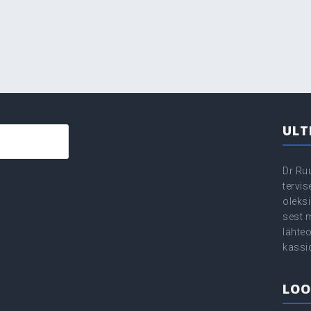
ULT
Dr Ru
tervi
oleksi
sest 
lähte
kassi
LOO