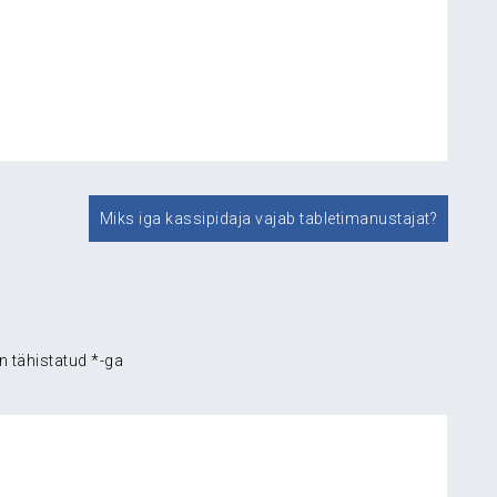
Miks iga kassipidaja vajab tabletimanustajat?
n tähistatud
*
-ga