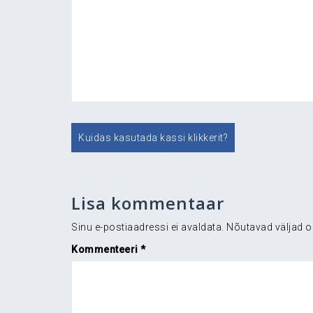
Navigeerimine
Kuidas kasutada kassi klikkerit?
Lisa kommentaar
Sinu e-postiaadressi ei avaldata.
Nõutavad väljad o
Kommenteeri
*