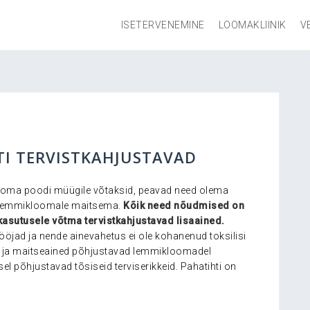
ISETERVENEMINE
LOOMAKLIINIK
V
I TERVISTKAHJUSTAVAD
 oma poodi müügile võtaksid, peavad need olema
a lemmikloomale maitsema.
Kõik need nõudmised on
sutusele võtma tervistkahjustavad lisaained.
sööjad ja nende ainevahetus ei ole kohanenud toksilisi
rv- ja maitseained põhjustavad lemmikloomadel
el põhjustavad tõsiseid terviserikkeid. Pahatihti on