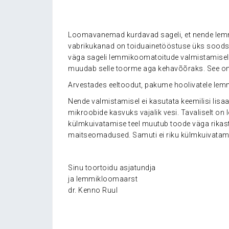
Loomavanemad kurdavad sageli, et nende lemmik
vabrikukanad on toiduainetööstuse üks soods
väga sageli lemmikoomatoitude valmistamisel
muudab selle toorme aga kehavõõraks. See omak
Arvestades eeltoodut, pakume hoolivatele le
Nende valmistamisel ei kasutata keemilisi lisa
mikroobide kasvuks vajalik vesi. Tavaliselt o
külmkuivatamise teel muutub toode väga rikas
maitseomadused. Samuti ei riku külmkuivatamin
Sinu toortoidu asjatundja
ja lemmikloomaarst
dr. Kenno Ruul