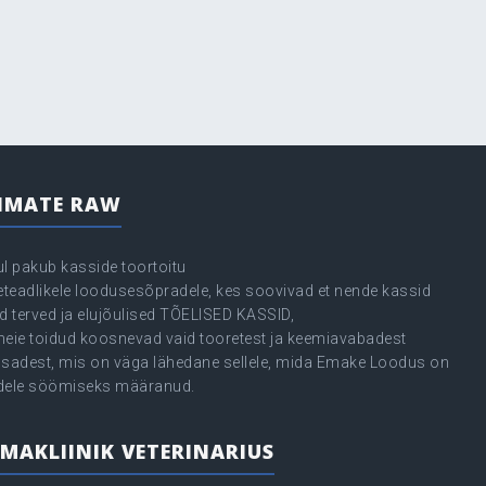
IMATE RAW
ul pakub kasside toortoitu
seteadlikele loodusesõpradele, kes soovivad et nende kassid
d terved ja elujõulised TÕELISED KASSID,
meie toidud koosnevad vaid tooretest ja keemiavabadest
osadest, mis on väga lähedane sellele, mida Emake Loodus on
dele söömiseks määranud.
MAKLIINIK VETERINARIUS