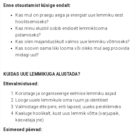
Enne otsustamist küsige endalt:
Kas mul on praegu aega ja energiat uue lemmiku eest
hoolitsemiseks?
Kas minu elustiil sobib endiselt lemmiklooma
pidamiseks?
Kas olen majanduslikult valmis uue lemmiku võtmiseks?
Kas soovin sama liiki looma või oleks mul aeg proovida
midagi uut?
KUIDAS UUE LEMMIKUGA ALUSTADA?
Ettevalmistused:
Koristage ja organiseerige eelmise lemmiku asjad
Looge uuele lemmikule oma ruum ja identiteet
Valmistage ette pere, eriti lapsed, uueks pereliikmeks
Kaaluge hoolikalt, kust uus lemmik võtta (varjupaik,
kasvataja jne)
Esimesed päevad: