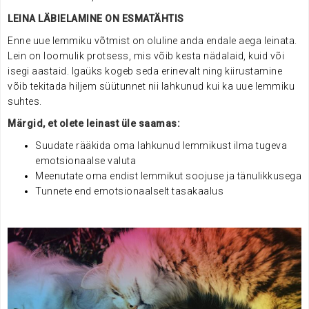
LEINA LÄBIELAMINE ON ESMATÄHTIS
Enne uue lemmiku võtmist on oluline anda endale aega leinata.
Lein on loomulik protsess, mis võib kesta nädalaid, kuid või
isegi aastaid. Igaüks kogeb seda erinevalt ning kiirustamine
võib tekitada hiljem süütunnet nii lahkunud kui ka uue lemmiku
suhtes.
Märgid, et olete leinast üle saamas:
Suudate rääkida oma lahkunud lemmikust ilma tugeva
emotsionaalse valuta
Meenutate oma endist lemmikut soojuse ja tänulikkusega
Tunnete end emotsionaalselt tasakaalus