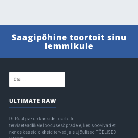
Saagipõhine toortoit sinu
lemmikule
Otsi:
ULTIMATE RAW
Dr Ruul pakub kasside toortoitu
terviseteadlikele loodusesõpradele, kes soovivad et
nende kassid oleksid terved ja elujõulised TÕELISED