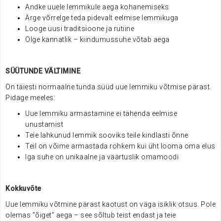
Andke uuele lemmikule aega kohanemiseks
Ärge võrrelge teda pidevalt eelmise lemmikuga
Looge uusi traditsioone ja rutiine
Olge kannatlik – kiindumussuhe võtab aega
SÜÜTUNDE VÄLTIMINE
On täiesti normaalne tunda süüd uue lemmiku võtmise pärast.
Pidage meeles:
Uue lemmiku armastamine ei tähenda eelmise
unustamist
Teie lahkunud lemmik sooviks teile kindlasti õnne
Teil on võime armastada rohkem kui üht looma oma elus
Iga suhe on unikaalne ja väärtuslik omamoodi
Kokkuvõte
Uue lemmiku võtmine pärast kaotust on väga isiklik otsus. Pole
olemas “õiget” aega – see sõltub teist endast ja teie