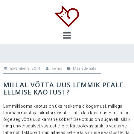
Skip
to
content
november 3, 2014
Kenno
Määratlemata
MILLAL VÕTTA UUS LEMMIK PEALE
EELMISE KAOTUST?
Lemmiklooma kaotus on üks raskemaid kogemusi, millega
loomaarmastaja silmitsi seisab. Tihti tekib küsimus – millal on
õige aeg võtta uus karvane sõber? See otsus on sügavalt isiklik
ning universaalset vastust ei ole. Käesolevas artiklis vaatame
lähemalt faktoreid, mis aitavad sellele küsimusele vastust leida.