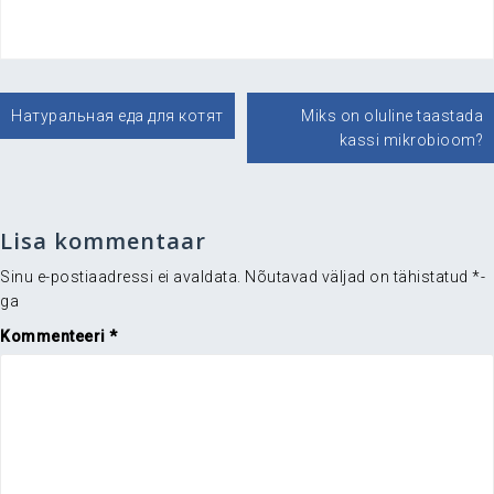
Navigeerimine
Натуральная еда для котят
Miks on oluline taastada
kassi mikrobioom?
Lisa kommentaar
Sinu e-postiaadressi ei avaldata.
Nõutavad väljad on tähistatud
*
-
ga
Kommenteeri
*