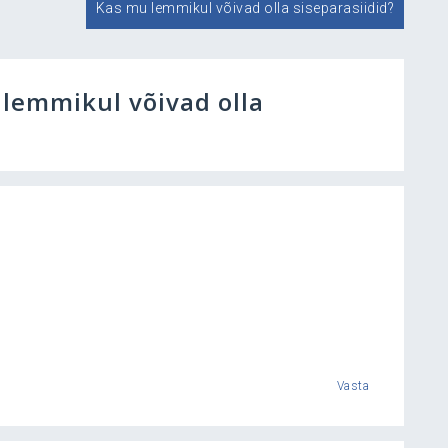
Kas mu lemmikul võivad olla siseparasiidid?
lemmikul võivad olla
Vasta