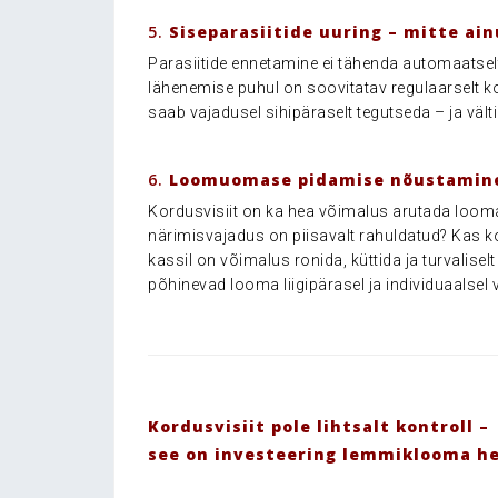
.
5.
Siseparasiitide uuring – mitte ain
Parasiitide ennetamine ei tähenda automaatsel
lähenemise puhul on soovitatav regulaarselt ko
saab vajadusel sihipäraselt tegutseda – ja vältid
.
6.
Loomuomase pidamise nõustamin
Kordusvisiit on ka hea võimalus arutada looma
närimisvajadus on piisavalt rahuldatud? Kas k
kassil on võimalus ronida, küttida ja turvalise
põhinevad looma liigipärasel ja individuaalsel 
.
.
Kordusvisiit pole lihtsalt kontroll –
see on investeering lemmiklooma h