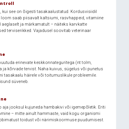
ntroll
k, kui see on õigesti tasakaalustatud. Kordusvisiidil
loom saab piisavalt kaltsiumi, rasvhappeid, vitamiine
 aeglaselt ja märkamatult – näiteks karvkatte
ed terviserikked.
Vajadusel soovitab veterinaar
ne
utuda erinevate keskkonnateguritega (nt tolm,
a ja kõrvade tervist. Naha kuivus, sügelus või punetus
i tasakaalu häirele või toitumuslikule probleemile.
eisund süveneb.
ine
aja jooksul kujuneda hambakivi või igemepõletik. Eriti
amine – mitte ainult hammaste, vaid kogu organismi
sobimatust toidust või närimiskoormuse puudumisest.