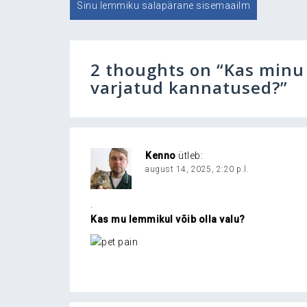
Navigeerimine
Sinu lemmiku salapärane sisemaailm
2 thoughts on “
Kas minu 
varjatud kannatused?
”
Kenno
ütleb:
august 14, 2025, 2:20 p.l.
.
Kas mu lemmikul võib olla valu?