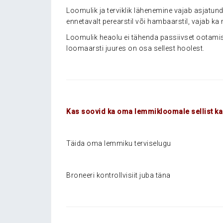
Loomulik ja terviklik lähenemine vajab asjatund
ennetavalt perearstil või hambaarstil, vajab ka 
Loomulik heaolu ei tähenda passiivset ootamist
loomaarsti juures on osa sellest hoolest.
.
.
Kas soovid ka oma lemmikloomale sellist k
.
Täida oma lemmiku terviselugu
Broneeri kontrollvisiit juba täna