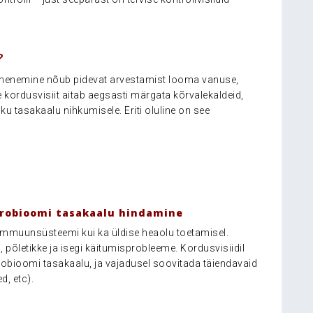
?
 lähenemine nõub pidevat arvestamist looma vanuse,
 kordusvisiit aitab aegsasti märgata kõrvalekaldeid,
liku tasakaalu nihkumisele. Eriti oluline on see
robioomi tasakaalu hindamine
 immuunsüsteemi kui ka üldise heaolu toetamisel.
 põletikke ja isegi käitumisprobleeme. Kordusvisiidil
krobioomi tasakaalu, ja vajadusel soovitada täiendavaid
, etc).