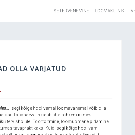
ISETERVENEMINE
LOOMAKLIINIK
V
AD OLLA VARJATUD
L
eles…
Isegi kõige hoolivamal loomavanemal võib olla
nnatusi. Tänapäeval hindab üha rohkem inimesi
miku tervishoiule. Toortoitmine, loomuomane pidamine
umas tavapraktikaks. Kuid isegi kõige hoolivam
trolli – just seepärast on tervise kontrollvisiidid