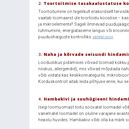
2.
Toortoitmise tasakaalustatuse ko
Toortoitumine on tegelikult erakordselt tervisli
vaatab loomaarst üle toortoidu koostise – kas 
ja mikroelemente? Sageli ilmnevad puudujäägid
tuhmumine, energiataseme langus või kroonilis
puudushaiguste kontrolliks
vereproovi
.
.
3.
Naha ja kõrvade seisundi hindami
Looduslikus pidamises võivad loomad kokku pu
niiskus, allergendid), mis võivad mõjutada nah
võib viidata kas keskkonnategurile, mikrobioom
Korduskontroll aitab leida põhjuse enne, kui s
.
4.
Hambakivi ja suuhügieeni hindam
Isegi loomuomast toitu söövatel loomadel võib 
vanematel loomadel on oluline varajane avast
heaolu huvides. Hambakivi võib olla ka märk 