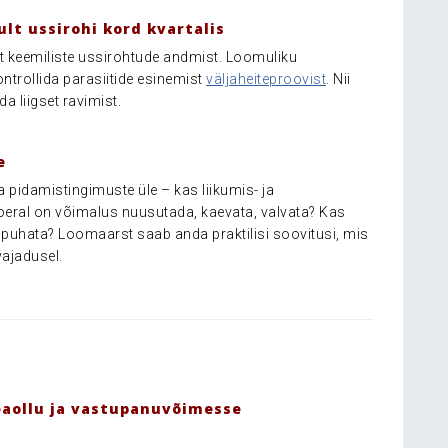
ult ussirohi kord kvartalis
t keemiliste ussirohtude andmist. Loomuliku
ntrollida parasiitide esinemist
väljaheiteproovist
. Nii
a liigset ravimist.
e
 pidamistingimuste üle – kas liikumis- ja
oeral on võimalus nuusutada, kaevata, valvata? Kas
lt puhata? Loomaarst saab anda praktilisi soovitusi, mis
vajadusel.
eaollu ja vastupanuvõimesse