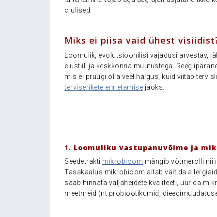
olulised.
.
Miks ei piisa vaid ühest visiidist
Loomulik, evolutsioonilisi vajadusi arvestav,
elustiili ja keskkonna muutustega. Reeglipärane
mis ei pruugi olla veel haigus, kuid viitab tervis
terviserikete ennetamise
jaoks.
.
.
1.
Loomuliku vastupanuvõime ja mik
Seedetrakti
mikrobioom
mängib võtmerolli nii
Tasakaalus mikrobioom aitab vältida allergiaid,
saab hinnata väljaheidete kvaliteeti, uurida mi
meetmeid (nt probiootikumid, dieedimuudatused
.