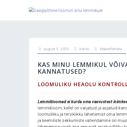
Skip
to
content
august 5, 2025
Kenno
Määratlemata
KAS MINU LEMMIKUL VÕIV
KANNATUSED?
LOOMULIKU HEAOLU KONTROL
Lemmikloomad ei kurda oma vaevustest inimke
lemmikloom, kellel on varjatuid ja asjatuid ka
loomulikku ja terviklikku lähenemist oma lem
ja keemiliste sekkumiste vähendamine on muut
lähenemine vajab aga aeg-ajalt asjatundlikku kon