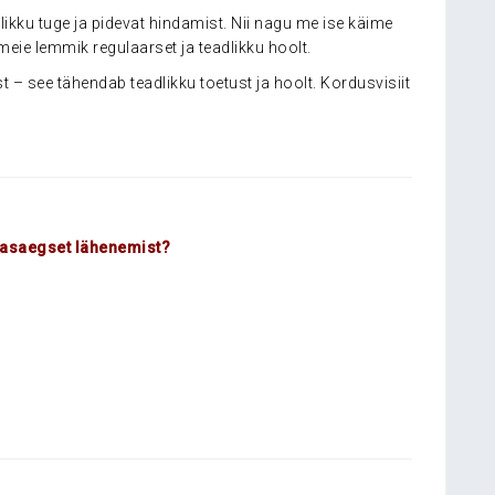
likku tuge ja pidevat hindamist. Nii nagu me ise käime
meie lemmik regulaarset ja teadlikku hoolt.
 – see tähendab teadlikku toetust ja hoolt. Kordusvisiit
aasaegset lähenemist?