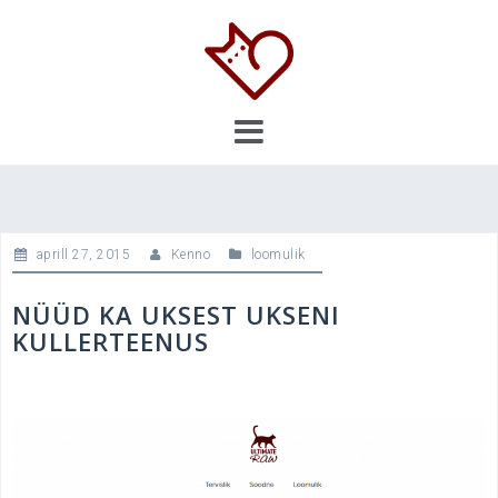
Skip
to
content
aprill 27, 2015
Kenno
loomulik
NÜÜD KA UKSEST UKSENI
KULLERTEENUS