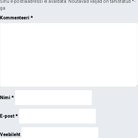
Sinu e-postiaadressi ei avaldata.
Nõutavad väljad on tähistatud
*
-
ga
Kommenteeri
*
Nimi
*
E-post
*
Veebileht