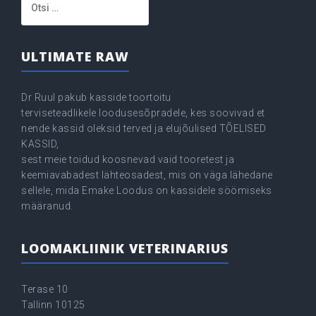
ULTIMATE RAW
Dr Ruul pakub kasside toortoitu
terviseteadlikele loodusesõpradele, kes soovivad et
nende kassid oleksid terved ja elujõulised TÕELISED
KASSID,
sest meie toidud koosnevad vaid tooretest ja
keemiavabadest lähteosadest, mis on väga lähedane
sellele, mida Emake Loodus on kassidele söömiseks
määranud.
LOOMAKLIINIK VETERINARIUS
Terase 10
Tallinn 10125