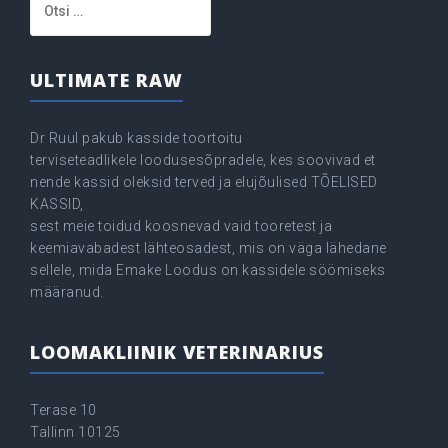
ULTIMATE RAW
Dr Ruul pakub kasside toortoitu
terviseteadlikele loodusesõpradele, kes soovivad et
nende kassid oleksid terved ja elujõulised TÕELISED
KASSID,
sest meie toidud koosnevad vaid tooretest ja
keemiavabadest lähteosadest, mis on väga lähedane
sellele, mida Emake Loodus on kassidele söömiseks
määranud.
LOOMAKLIINIK VETERINARIUS
Terase 10
Tallinn 10125