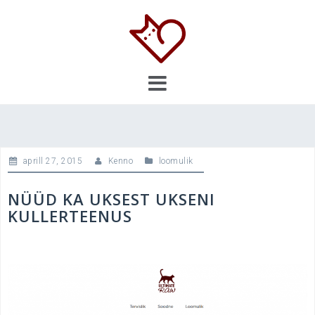
Skip
to
content
aprill 27, 2015
Kenno
loomulik
NÜÜD KA UKSEST UKSENI
KULLERTEENUS