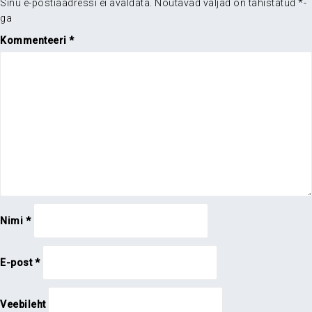
Sinu e-postiaadressi ei avaldata.
Nõutavad väljad on tähistatud
*
-
ga
Kommenteeri
*
Nimi
*
E-post
*
Veebileht