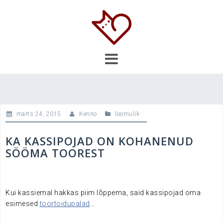
Skip
to
content
märts 24, 2015
Kenno
loomulik
KA KASSIPOJAD ON KOHANENUD
SÖÖMA TOOREST
Kui kassiemal hakkas piim lõppema, said kassipojad oma
esimesed
toortoidupalad
…