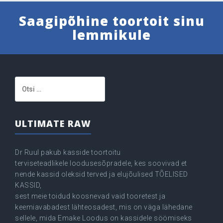
Saagipõhine toortoit sinu
lemmikule
Otsi:
ULTIMATE RAW
Dr Ruul pakub kasside toortoitu
terviseteadlikele loodusesõpradele, kes soovivad et
nende kassid oleksid terved ja elujõulised TÕELISED
KASSID,
sest meie toidud koosnevad vaid tooretest ja
keemiavabadest lähteosadest, mis on väga lähedane
sellele, mida Emake Loodus on kassidele söömiseks