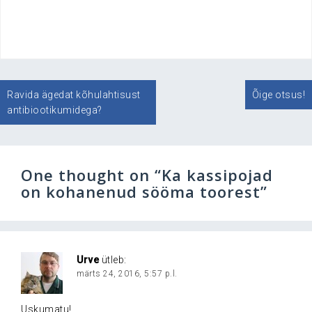
.
Navigeerimine
Ravida ägedat kõhulahtisust
Õige otsus!
antibiootikumidega?
One thought on “
Ka kassipojad
on kohanenud sööma toorest
”
Urve
ütleb:
märts 24, 2016, 5:57 p.l.
Uskumatu!