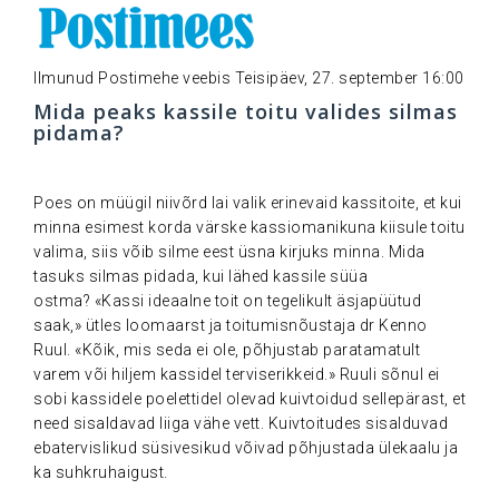
Ilmunud Postimehe veebis
Teisipäev, 27. september 16:00
Mida peaks kassile toitu valides silmas
pidama?
.
Poes on müügil niivõrd lai valik erinevaid kassitoite, et kui
minna esimest korda värske kassiomanikuna kiisule toitu
valima, siis võib silme eest üsna kirjuks minna. Mida
tasuks silmas pidada, kui lähed kassile süüa
ostma? «Kassi ideaalne toit on tegelikult äsjapüütud
saak,» ütles loomaarst ja toitumisnõustaja dr Kenno
Ruul. «Kõik, mis seda ei ole, põhjustab paratamatult
varem või hiljem kassidel terviserikkeid.» Ruuli sõnul ei
sobi kassidele poelettidel olevad kuivtoidud sellepärast, et
need sisaldavad liiga vähe vett. Kuivtoitudes sisalduvad
ebatervislikud süsivesikud võivad põhjustada ülekaalu ja
ka suhkruhaigust.
.