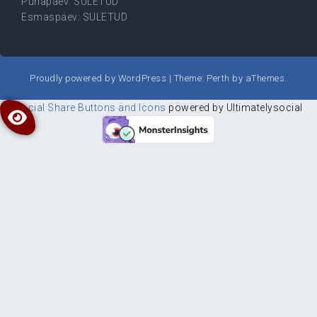
Pühapäev: SULETUD
Esmaspäev: SULETUD
Proudly powered by WordPress
|
Theme:
Perth
by aThemes.
Social Share Buttons and Icons
powered by Ultimatelysocial