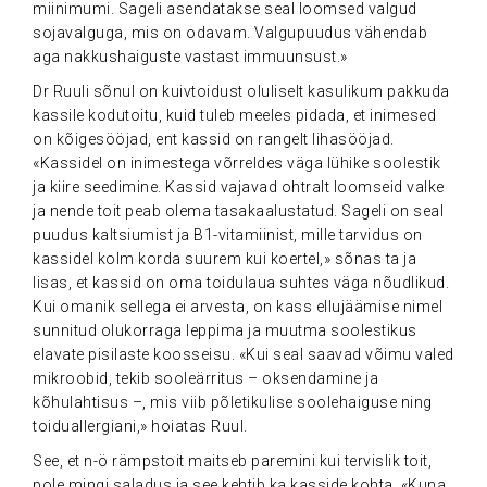
miinimumi. Sageli asendatakse seal loomsed valgud
sojavalguga, mis on odavam. Valgupuudus vähendab
aga nakkushaiguste vastast immuunsust.»
Dr Ruuli sõnul on kuivtoidust oluliselt kasulikum pakkuda
kassile kodutoitu, kuid tuleb meeles pidada, et inimesed
on kõigesööjad, ent kassid on rangelt lihasööjad.
«Kassidel on inimestega võrreldes väga lühike soolestik
ja kiire seedimine. Kassid vajavad ohtralt loomseid valke
ja nende toit peab olema tasakaalustatud. Sageli on seal
puudus kaltsiumist ja B1-vitamiinist, mille tarvidus on
kassidel kolm korda suurem kui koertel,» sõnas ta ja
lisas, et kassid on oma toidulaua suhtes väga nõudlikud.
Kui omanik sellega ei arvesta, on kass ellujäämise nimel
sunnitud olukorraga leppima ja muutma soolestikus
elavate pisilaste koosseisu. «Kui seal saavad võimu valed
mikroobid, tekib sooleärritus – oksendamine ja
kõhulahtisus –, mis viib põletikulise soolehaiguse ning
toiduallergiani,» hoiatas Ruul.
See, et n-ö rämpstoit maitseb paremini kui tervislik toit,
pole mingi saladus ja see kehtib ka kasside kohta. «Kuna