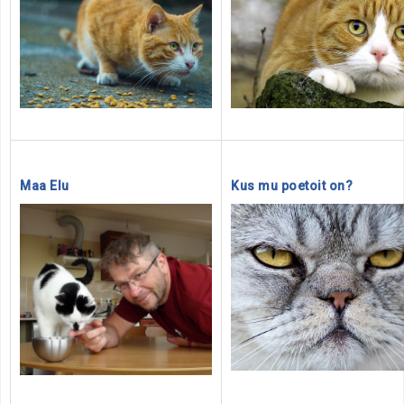
.
Maa Elu
Kus mu poetoit on?
………………………………………………………….
………………………………………………………