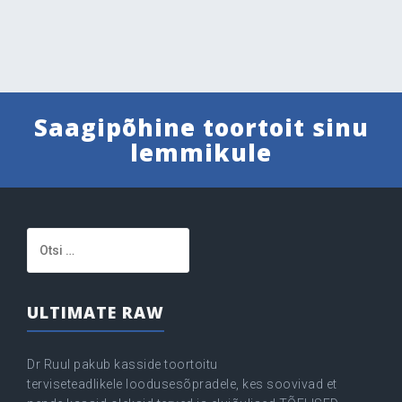
Saagipõhine toortoit sinu
lemmikule
Otsi:
ULTIMATE RAW
Dr Ruul pakub kasside toortoitu
terviseteadlikele loodusesõpradele, kes soovivad et