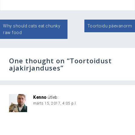
Navigeerimine
Why should cats eat chunky
Toortoidu päevanorm
raw food
One thought on “
Toortoidust
ajakirjanduses
”
Kenno
ütleb:
märts 15, 2017, 4:05 p.l.
.