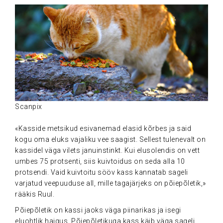
Scanpix
.
«Kasside metsikud esivanemad elasid kõrbes ja said
kogu oma eluks vajaliku vee saagist. Sellest tulenevalt on
kassidel väga vilets januinstinkt. Kui elusolendis on vett
umbes 75 protsenti, siis kuivtoidus on seda alla 10
protsendi. Vaid kuivtoitu sööv kass kannatab sageli
varjatud veepuuduse all, mille tagajärjeks on põiepõletik,»
rääkis Ruul.
Põiepõletik on kassi jaoks väga piinarikas ja isegi
eluohtlik haigus. Põiepõletikuga kass käib väga sageli