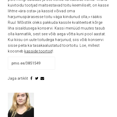
kuivtoidu tootjad maitsestavad toitu keemiliselt, on kasse
lihtne «ära osta» ja kassid võivad oma
harjumuspärasesse toitu väga kiindunud olla,» rääkis
Ruul. Mõistlik oleks pakkuda kassile kvaliteetset kõrge
liha sisaldusega konservi. Kassi menüüd muutes tasub
olla kannatlik, sest see võib aega võtta kuni pool aastat.
Kui kiisu on uute toitudega harjunud, siis võib konservi
sisse peita ka tasakaalustatud toortoitu. Loe, millest
koosneb
kasside toortoit
!
.
.
Jaga artiklit
K
.