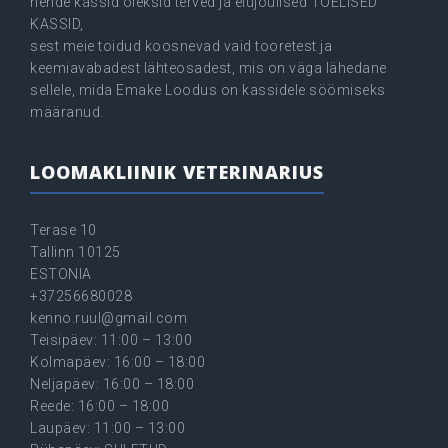
nende kassid oleksid terved ja elujõulised TÕELISED
KASSID,
sest meie toidud koosnevad vaid tooretest ja
keemiavabadest lähteosadest, mis on väga lähedane
sellele, mida Emake Loodus on kassidele söömiseks
määranud.
LOOMAKLIINIK VETERINARIUS
Terase 10
Tallinn 10125
ESTONIA
+37256680028
kenno.ruul@gmail.com
Teisipäev: 11:00 – 13:00
Kolmapäev: 16:00 – 18:00
Neljapäev: 16:00 – 18:00
Reede: 16:00 – 18:00
Laupäev: 11:00 – 13:00