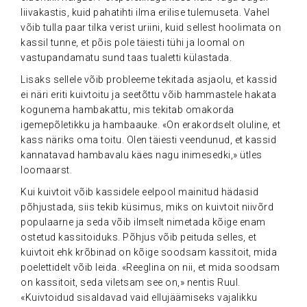
liivakastis, kuid pahatihti ilma erilise tulemuseta. Vahel
võib tulla paar tilka verist uriini, kuid sellest hoolimata on
kassil tunne, et põis pole täiesti tühi ja loomal on
vastupandamatu sund taas tualetti külastada.
Lisaks sellele võib probleeme tekitada asjaolu, et kassid
ei näri eriti kuivtoitu ja seetõttu võib hammastele hakata
kogunema hambakattu, mis tekitab omakorda
igemepõletikku ja hambaauke. «On erakordselt oluline, et
kass näriks oma toitu. Olen täiesti veendunud, et kassid
kannatavad hambavalu käes nagu inimesedki,» ütles
loomaarst.
Kui kuivtoit võib kassidele eelpool mainitud hädasid
põhjustada, siis tekib küsimus, miks on kuivtoit niivõrd
populaarne ja seda võib ilmselt nimetada kõige enam
ostetud kassitoiduks. Põhjus võib peituda selles, et
kuivtoit ehk krõbinad on kõige soodsam kassitoit, mida
poelettidelt võib leida. «Reeglina on nii, et mida soodsam
on kassitoit, seda viletsam see on,» nentis Ruul.
«Kuivtoidud sisaldavad vaid ellujäämiseks vajalikku