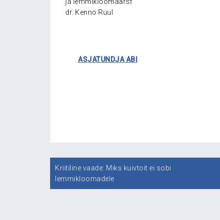
ja lemmikloomaarst
dr. Kenno Ruul
……..
ASJATUNDJA ABI
.
.
.
Navigeerimine
Kriitiline vaade: Miks kuivtoit ei sobi
lemmikloomadele