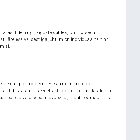
 parasiitide ning haiguste suhtes, on protseduur
ti järelevalve, sest iga juhtum on individuaalne ning
misi.
aoks eluaegne probleem. Fekaalne mikrobioota
s aitab taastada seedetrakti loomuliku tasakaalu ning
l esineb püsivaid seedimisvaevusi, tasub loomaarstiga