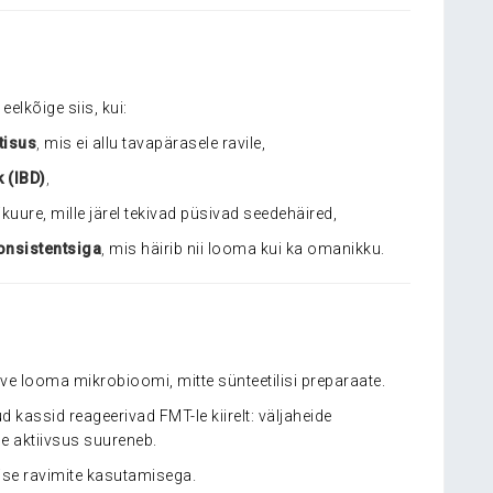
elkõige siis, kui:
tisus
,
mis ei allu tavapärasele ravile,
 (IBD)
,
uure, mille järel tekivad püsivad seedehäired,
onsistentsiga
,
mis häirib nii looma kui ka omanikku.
ve looma mikrobioomi, mitte sünteetilisi preparaate.
ud kassid reageerivad FMT-le kiirelt: väljaheide
e aktiivsus suureneb.
ise ravimite kasutamisega.