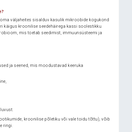
e?
ooma väljaheites sisalduv kasulik mikroobide kogukond
ri käigus kroonilise seedehäirega kassi soolestikku.
krobioom, mis toetab seedimist, immuunsüsteemi ja
viirused ja seened, mis moodustavad keeruka
ine,
luvust.
otikumide, kroonilise põletiku või vale toidu tõttu), võib
 ringi.