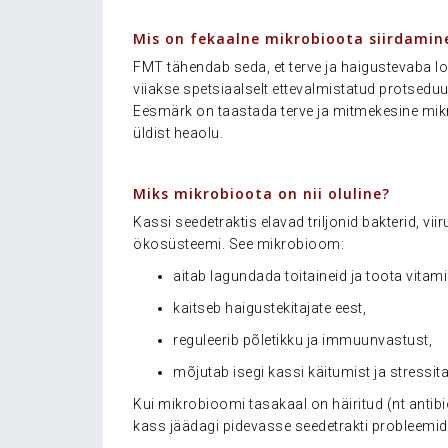
.
Mis on fekaalne mikrobioota siirdamin
FMT tähendab seda, et terve ja haigustevaba l
viiakse spetsiaalselt ettevalmistatud protseduu
Eesmärk on taastada terve ja mitmekesine mi
üldist heaolu.
.
Miks mikrobioota on nii oluline?
Kassi seedetraktis elavad triljonid bakterid, 
ökosüsteemi. See mikrobioom:
aitab lagundada toitaineid ja toota vitami
kaitseb haigustekitajate eest,
reguleerib põletikku ja immuunvastust,
mõjutab isegi kassi käitumist ja stressita
Kui mikrobioomi tasakaal on häiritud (nt antibio
kass jäädagi pidevasse seedetrakti probleemide