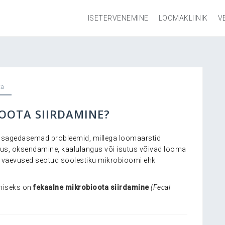
ISETERVENEMINE
LOOMAKLIINIK
V
ta
OOTA SIIRDAMINE?
d sagedasemad probleemid, millega loomaarstid
sus, oksendamine, kaalulangus või isutus võivad looma
eed vaevused seotud soolestiku mikrobioomi ehk
amiseks on
fekaalne mikrobioota siirdamine
(Fecal