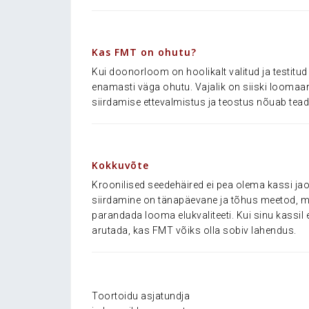
.
Kas FMT on ohutu?
Kui doonorloom on hoolikalt valitud ja testitud
enamasti väga ohutu. Vajalik on siiski loomaars
siirdamise ettevalmistus ja teostus nõuab tead
.
Kokkuvõte
Kroonilised seedehäired ei pea olema kassi j
siirdamine on tänapäevane ja tõhus meetod, mi
parandada looma elukvaliteeti. Kui sinu kassi
arutada, kas FMT võiks olla sobiv lahendus.
Toortoidu asjatundja