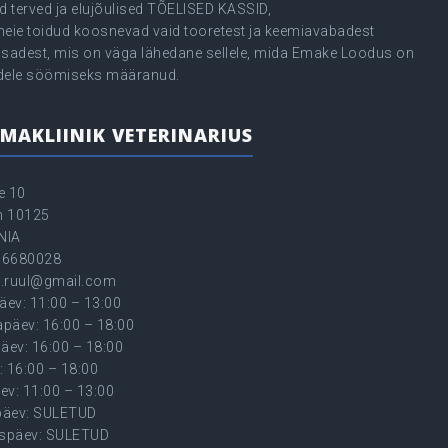
d terved ja elujõulised TÕELISED KASSID,
meie toidud koosnevad vaid tooretest ja keemiavabadest
osadest, mis on väga lähedane sellele, mida Emake Loodus on
dele söömiseks määranud.
MAKLIINIK VETERINARIUS
e 10
nn 10125
NIA
56680028
.ruul@gmail.com
äev: 11:00 – 13:00
päev: 16:00 – 18:00
äev: 16:00 – 18:00
: 16:00 – 18:00
ev: 11:00 – 13:00
äev: SULETUD
späev: SULETUD