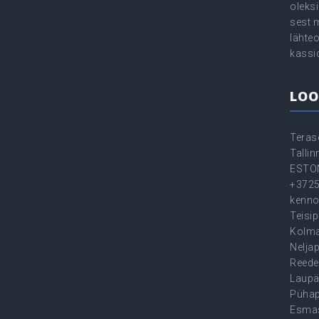
oleksi
sest 
lähte
kassi
LOO
Teras
Talli
ESTO
+372
kenno
Teisip
Kolma
Neljap
Reede
Laupä
Pühap
Esma