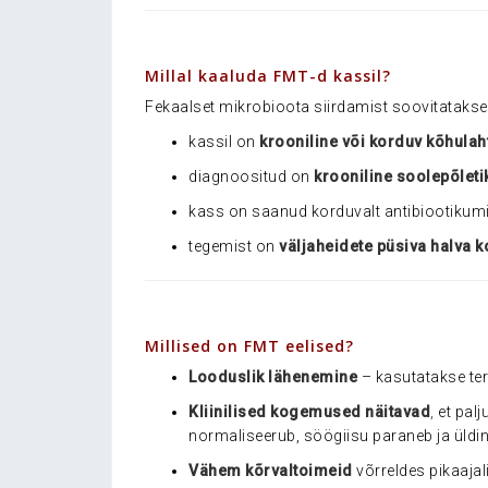
.
Millal kaaluda FMT-d kassil?
Fekaalset mikrobioota siirdamist soovitatakse e
kassil on
krooniline või korduv kõhulah
diagnoositud on
krooniline soolepõletik
kass on saanud korduvalt antibiootikumik
tegemist on
väljaheidete püsiva halva k
.
Millised on FMT eelised?
Looduslik lähenemine
– kasutatakse ter
Kliinilised kogemused näitavad
,
et palj
normaliseerub, söögiisu paraneb ja üldin
Vähem kõrvaltoimeid
võrreldes pikaajal