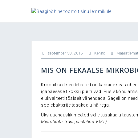
Skip
to
content
september 30, 2015
Kenno
Määratlema
MIS ON FEKAALSE MIKROBI
Kroonilised seedehäired on kasside seas ühe
igapäevaselt kokku puutuvad. Püsiv kõhulahti
elukvaliteeti tõsiselt vähendada. Sageli on n
soolebakterite tasakaalu häirega.
Üks uuenduslik meetod selle tasakaalu taast
Microbiota Transplantation, FMT)
.