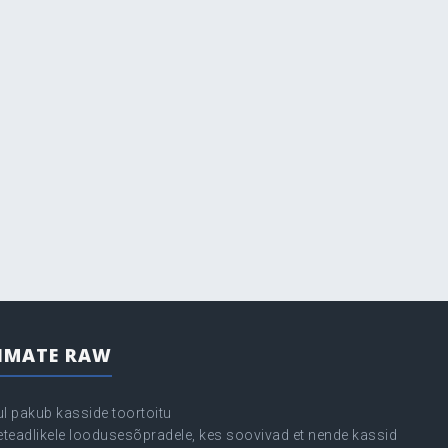
IMATE RAW
ul pakub kasside toortoitu
seteadlikele loodusesõpradele, kes soovivad et nende kassid