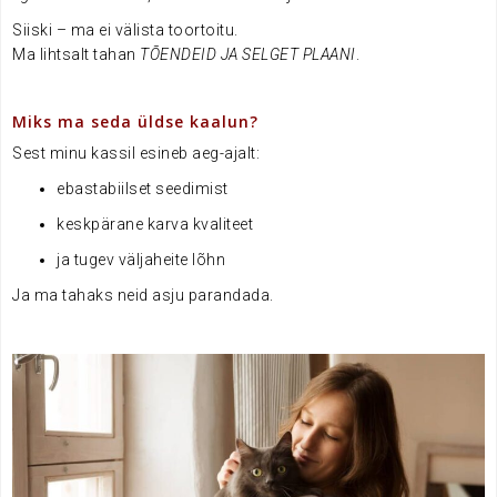
Siiski – ma ei välista toortoitu.
Ma lihtsalt tahan
TÕENDEID JA SELGET PLAANI
.
.
Miks ma seda üldse kaalun?
Sest minu kassil esineb aeg-ajalt:
ebastabiilset seedimist
keskpärane karva kvaliteet
ja tugev väljaheite lõhn
Ja ma tahaks neid asju parandada.
.