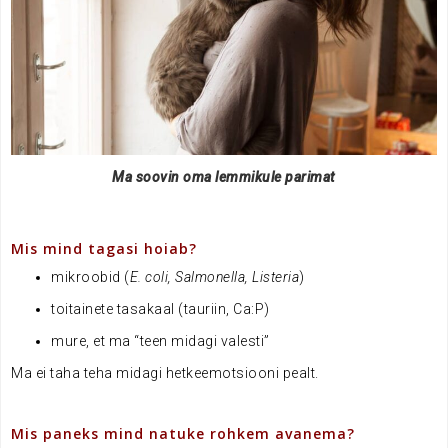
Ma soovin oma lemmikule parimat
.
Mis mind tagasi hoiab?
mikroobid (
E. coli, Salmonella, Listeria
)
toitainete tasakaal (tauriin, Ca:P)
mure, et ma “teen midagi valesti”
Ma ei taha teha midagi hetkeemotsiooni pealt.
.
Mis paneks mind natuke rohkem avanema?