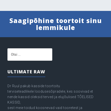
Saagipõhine toortoit sinu
lemmikule
Otsi:
ULTIMATE RAW
Dr Ruul pakub kasside toortoitu
terviseteadlikele loodusesõpradele, kes soovivad et
nende kassid oleksid terved ja elujõulised TÕELISED
KASSID,
sest meie toidud koosnevad vaid tooretest ja