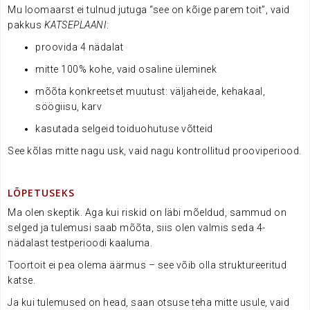
Mu loomaarst ei tulnud jutuga “see on kõige parem toit”, vaid
pakkus
KATSEPLAANI
:
proovida 4 nädalat
mitte 100% kohe, vaid osaline üleminek
mõõta konkreetset muutust: väljaheide, kehakaal,
söögiisu, karv
kasutada selgeid toiduohutuse võtteid
See kõlas mitte nagu usk, vaid nagu kontrollitud prooviperiood.
.
LÕPETUSEKS
Ma olen skeptik. Aga kui riskid on läbi mõeldud, sammud on
selged ja tulemusi saab mõõta, siis olen valmis seda 4-
nädalast testperioodi kaaluma.
Toortoit ei pea olema äärmus – see võib olla struktureeritud
katse.
Ja kui tulemused on head, saan otsuse teha mitte usule, vaid