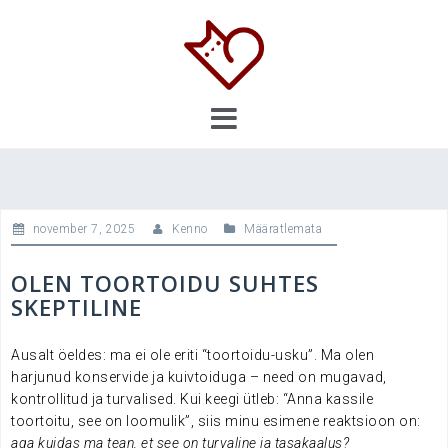
Skip
to
content
november 7, 2025
Kenno
Määratlemata
OLEN TOORTOIDU SUHTES
SKEPTILINE
Ausalt öeldes: ma ei ole eriti “toortoidu-usku”. Ma olen
harjunud konservide ja kuivtoiduga – need on mugavad,
kontrollitud ja turvalised. Kui keegi ütleb: “Anna kassile
toortoitu, see on loomulik”, siis minu esimene reaktsioon on:
aga kuidas ma tean, et see on turvaline ja tasakaalus?