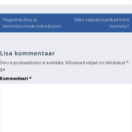
Navigeerimine
Hügieenikultus ja
Miks vajavad kutsikad kohe
lemmikloomade mikrobioom
toortoitu?
Lisa kommentaar
Sinu e-postiaadressi ei avaldata.
Nõutavad väljad on tähistatud
*
-
ga
Kommenteeri
*