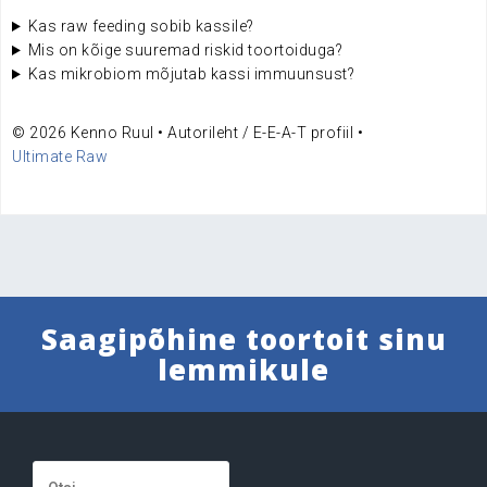
Kas raw feeding sobib kassile?
Mis on kõige suuremad riskid toortoiduga?
Kas mikrobiom mõjutab kassi immuunsust?
©
2026
Kenno Ruul • Autorileht / E-E-A-T profiil •
Ultimate Raw
Saagipõhine toortoit sinu
lemmikule
Otsi: