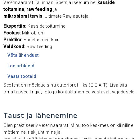
Veterinaararst Tallinnas. Spetsialiseerumine:
kasside
toitumine
,
raw feeding
ja
mikrobiomi tervis
. Ultimate Raw asutaja.
Ekspertiis:
Kasside toitumine
Fookus:
Mikrobiom
Praktika:
Ennetusmeditsiin
Valdkond:
Raw feeding
Võta ühendust
Loe artikleid
Vaata tooteid
See leht on mõeldud sinu autoriprofiiliks (E-E-A-T). Lisa siia
oma täpsed lingid, foto ja kontaktandmed vastavalt vajadusele.
Taust ja lähenemine
Olen praktiseeriv veterinaararst. Minu töö keskmes on kliiniline
mõtlemine, riskijuhtimine ja