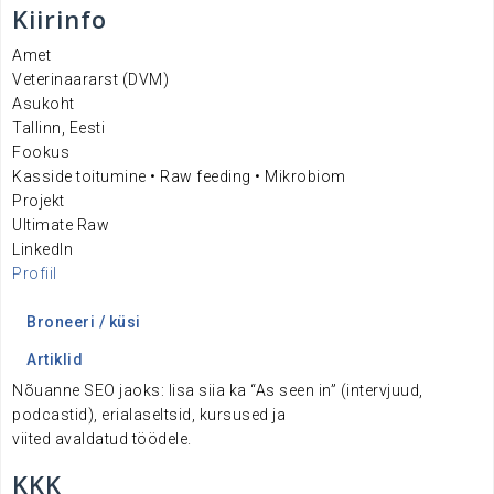
Kiirinfo
Amet
Veterinaararst (DVM)
Asukoht
Tallinn, Eesti
Fookus
Kasside toitumine • Raw feeding • Mikrobiom
Projekt
Ultimate Raw
LinkedIn
Profiil
Broneeri / küsi
Artiklid
Nõuanne SEO jaoks: lisa siia ka “As seen in” (intervjuud,
podcastid), erialaseltsid, kursused ja
viited avaldatud töödele.
KKK