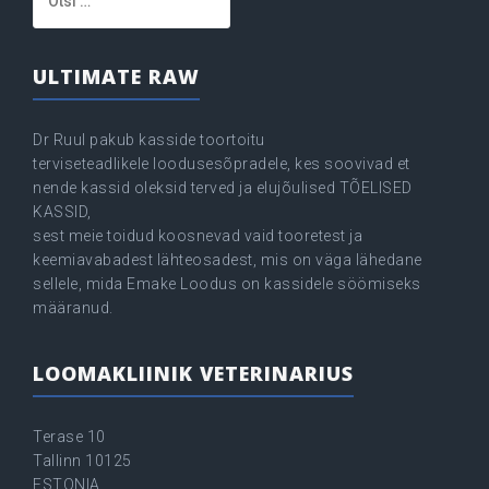
ULTIMATE RAW
Dr Ruul pakub kasside toortoitu
terviseteadlikele loodusesõpradele, kes soovivad et
nende kassid oleksid terved ja elujõulised TÕELISED
KASSID,
sest meie toidud koosnevad vaid tooretest ja
keemiavabadest lähteosadest, mis on väga lähedane
sellele, mida Emake Loodus on kassidele söömiseks
määranud.
LOOMAKLIINIK VETERINARIUS
Terase 10
Tallinn 10125
ESTONIA