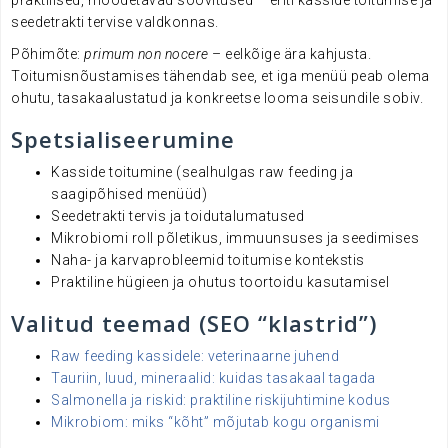
praktilised, mõõdetavad soovitused – eriti kasside toitumise ja
seedetrakti tervise valdkonnas.
Põhimõte:
primum non nocere
– eelkõige ära kahjusta.
Toitumisnõustamises tähendab see, et iga menüü peab olema
ohutu, tasakaalustatud ja konkreetse looma seisundile sobiv.
Spetsialiseerumine
Kasside toitumine (sealhulgas raw feeding ja
saagipõhised menüüd)
Seedetrakti tervis ja toidutalumatused
Mikrobiomi roll põletikus, immuunsuses ja seedimises
Naha- ja karvaprobleemid toitumise kontekstis
Praktiline hügieen ja ohutus toortoidu kasutamisel
Valitud teemad (SEO “klastrid”)
Raw feeding kassidele: veterinaarne juhend
Tauriin, luud, mineraalid: kuidas tasakaal tagada
Salmonella ja riskid: praktiline riskijuhtimine kodus
Mikrobiom: miks “kõht” mõjutab kogu organismi