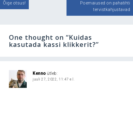
Õige otsus!
Poemaiused on pahatihti
tervistkahjustavad
One thought on “
Kuidas
kasutada kassi klikkerit?
”
Kenno
ütleb:
juuli 27, 2022, 11:47 e.l.