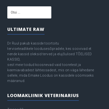
Otsi:
ULTIMATE RAW
Dr Ruul pakub kasside toortoitu
terviseteadlikele loodusesõpradele, kes soovivad et
nende kassid oleksid terved ja elujõulised TÕELISED
KASSID,
sest meie toidud koosnevad vaid tooretest ja
keemiavabadest lähteosadest, mis on väga lähedane
sellele, mida Emake Loodus on kassidele söömiseks
määranud.
LOOMAKLIINIK VETERINARIUS