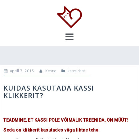
Skip
to
content
aprill 7, 2015
Kenno
kassidest
KUIDAS KASUTADA KASSI
KLIKKERIT?
TEADMINE, ET KASSI POLE VÕIMALIK TREENIDA, ON MÜÜT!
Seda on klikkerit kasutades väga lihtne teha: