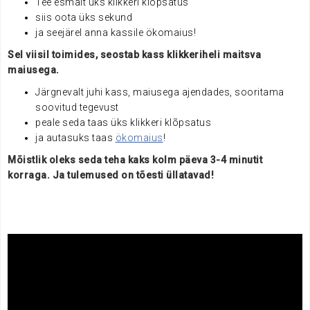
Tee esmalt üks klikkeri klõpsatus
siis oota üks sekund
ja seejärel anna kassile ökomaius!
Sel viisil toimides, seostab kass klikkeriheli maitsva
maiusega.
Järgnevalt juhi kass, maiusega ajendades, sooritama
soovitud tegevust
peale seda taas üks klikkeri klõpsatus
ja autasuks taas
ökomaius
!
Mõistlik oleks seda teha kaks kolm päeva 3-4 minutit
korraga. Ja tulemused on tõesti üllatavad!