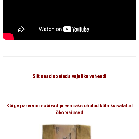
Siit saad soetada vajaliku vahendi
Kõige paremini sobivad preemiaks ohutud külmkuivatatud
ökomaiused