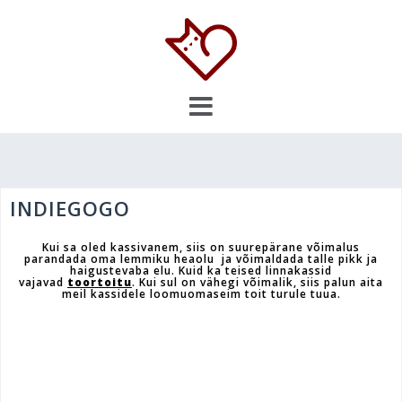
Skip
to
content
INDIEGOGO
Kui sa oled kassivanem, siis on suurepärane võimalus
parandada oma lemmiku heaolu ja võimaldada talle pikk ja
haigustevaba elu. Kuid ka teised linnakassid
vajavad
toortoitu
.
Kui sul on vähegi võimalik, siis palun aita
meil kassidele loomuomaseim toit turule tuua.