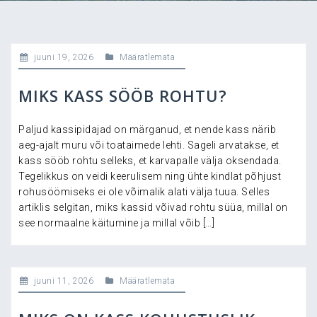
juuni 19, 2026
Määratlemata
MIKS KASS SÖÖB ROHTU?
Paljud kassipidajad on märganud, et nende kass närib
aeg-ajalt muru või toataimede lehti. Sageli arvatakse, et
kass sööb rohtu selleks, et karvapalle välja oksendada.
Tegelikkus on veidi keerulisem ning ühte kindlat põhjust
rohusöömiseks ei ole võimalik alati välja tuua. Selles
artiklis selgitan, miks kassid võivad rohtu süüa, millal on
see normaalne käitumine ja millal võib […]
juuni 11, 2026
Määratlemata