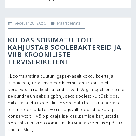
veebruar 28, 2026
Määratlemata
KUIDAS SOBIMATU TOIT
KAHJUSTAB SOOLEBAKTEREID JA
VIIB KROONILISTE
TERVISERIKETENI
. Loomaarstina puutun igapäevaselt kokku koerte ja
kassidega, kelle terviseprobleemid on kroonilised,
korduvad ja raskesti lahendatavad. Väga sageli on nende
seisundite ühiseks algpõhjuseks soolestiku düsbioos,
mille vallandajaks on liigile sobimatu toit. Tänapäevane
lemmikloomade toit – eriti tugevalt töödeldud kuiv- ja
konservtoit – võib pikaajalisel kasutamisel kahjustada
soolestiku mikrobioomi ning käivitada kroonilise põletiku
ahela. . Mis […]