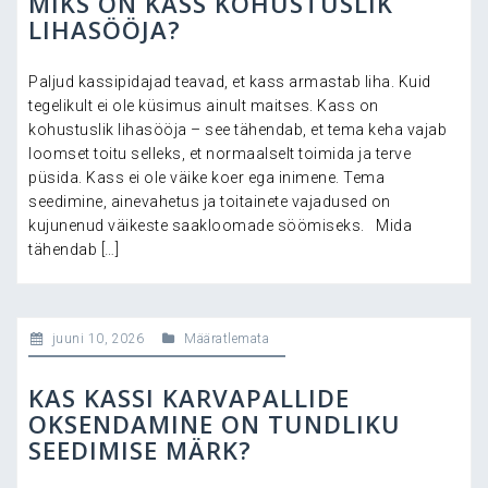
MIKS ON KASS KOHUSTUSLIK
LIHASÖÖJA?
Paljud kassipidajad teavad, et kass armastab liha. Kuid
tegelikult ei ole küsimus ainult maitses. Kass on
kohustuslik lihasööja – see tähendab, et tema keha vajab
loomset toitu selleks, et normaalselt toimida ja terve
püsida. Kass ei ole väike koer ega inimene. Tema
seedimine, ainevahetus ja toitainete vajadused on
kujunenud väikeste saakloomade söömiseks. Mida
tähendab […]
juuni 10, 2026
Määratlemata
KAS KASSI KARVAPALLIDE
OKSENDAMINE ON TUNDLIKU
SEEDIMISE MÄRK?