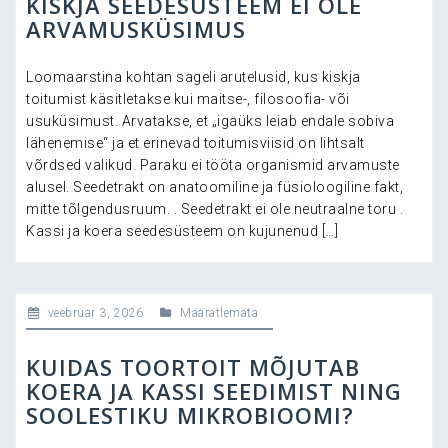
KISKJA SEEDESÜSTEEM EI OLE
ARVAMUSKÜSIMUS
Loomaarstina kohtan sageli arutelusid, kus kiskja
toitumist käsitletakse kui maitse-, filosoofia- või
usuküsimust. Arvatakse, et „igaüks leiab endale sobiva
lähenemise“ ja et erinevad toitumisviisid on lihtsalt
võrdsed valikud. Paraku ei tööta organismid arvamuste
alusel. Seedetrakt on anatoomiline ja füsioloogiline fakt,
mitte tõlgendusruum. . Seedetrakt ei ole neutraalne toru .
Kassi ja koera seedesüsteem on kujunenud […]
veebruar 3, 2026
Määratlemata
KUIDAS TOORTOIT MÕJUTAB
KOERA JA KASSI SEEDIMIST NING
SOOLESTIKU MIKROBIOOMI?