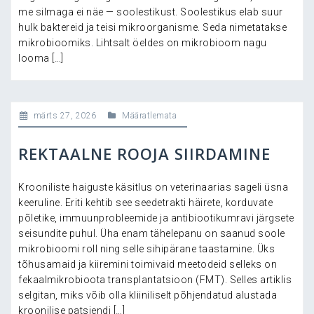
me silmaga ei näe — soolestikust. Soolestikus elab suur
hulk baktereid ja teisi mikroorganisme. Seda nimetatakse
mikrobioomiks. Lihtsalt öeldes on mikrobioom nagu
looma […]
märts 27, 2026
Määratlemata
REKTAALNE ROOJA SIIRDAMINE
Krooniliste haiguste käsitlus on veterinaarias sageli üsna
keeruline. Eriti kehtib see seedetrakti häirete, korduvate
põletike, immuunprobleemide ja antibiootikumravi järgsete
seisundite puhul. Üha enam tähelepanu on saanud soole
mikrobioomi roll ning selle sihipärane taastamine. Üks
tõhusamaid ja kiiremini toimivaid meetodeid selleks on
fekaalmikrobioota transplantatsioon (FMT). Selles artiklis
selgitan, miks võib olla kliiniliselt põhjendatud alustada
kroonilise patsiendi […]