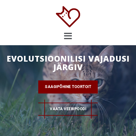
Skip
to
content
EVOLUTSIOONILISI VAJADUSI
JÄRGIV
SAAGIPÕHINE TOORTOIT
VAATA VEEBIPOODI