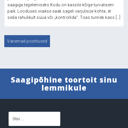
saagiga tegelemiseks Kodu on kassile kõige turvalisem
paik. Looduses viiakse saak sageli varjulisse kohta, et
seda rahulikult süüa või „kontrollida”. Toas tunneb kass […]
Navigeerimine
Vanemad postitused
Saagipõhine toortoit sinu
lemmikule
Otsi: