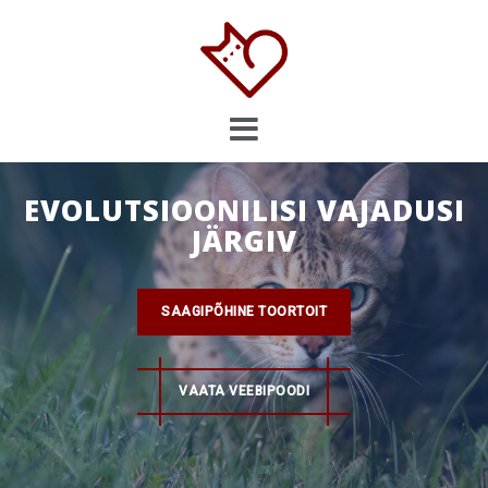
Skip
to
content
EVOLUTSIOONILISI VAJADUSI
JÄRGIV
SAAGIPÕHINE TOORTOIT
VAATA VEEBIPOODI