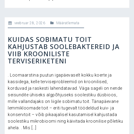
veebruar 28, 2026
Määratlemata
KUIDAS SOBIMATU TOIT
KAHJUSTAB SOOLEBAKTEREID JA
VIIB KROONILISTE
TERVISERIKETENI
. Loomaarstina puutun igapäevaselt kokku koerte ja
kassidega, kelle terviseprobleemid on kroonilised,
korduvad ja raskesti lahendatavad. Väga sageli on nende
seisundite ühiseks algpõhjuseks soolestiku düsbioos,
mille vallandajaks on liigile sobimatu toit. Tänapäevane
lemmikloomade toit – eriti tugevalt töödeldud kuiv- ja
konservtoit – võib pikaajalisel kasutamisel kahjustada
soolestiku mikrobioomi ning käivitada kroonilise põletiku
ahela. . Mis […]