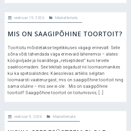
veebruar 19, 2026
Määratlemata
MIS ON SAAGIPÕHINE TOORTOIT?
Toortoitu mõistetakse tegelikkuses vägagi erinevalt. Selle
sõna võib tähendada väga erinevaid lähenemisi – alates
köögiviljade ja lisanditega „retseptidest” kuni tervete
saakloomadeni. See tekitab segadust nii loomaomanikes
kui ka spetsialistides. Käesolevas artiklis selgitan
loomaarsti vaatenurgast, mis on saagipõhine toortoit ning
sama oluline – mis see ei ole. . Mis on saagipõhine
toortoit? Saagipõhine toortoit on toitumisviis, […]
veebruar 9, 2026
Määratlemata