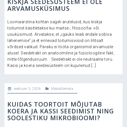
KISKJA SEEDESÜSTEEM EI OLE
ARVAMUSKÜSIMUS
Loomaarstina kohtan sageli arutelusid, kus kiskja
toitumist käsitletakse kui maitse-, filosoofia- või
usuküsimust. Arvatakse, et „igaüks leiab endale sobiva
lähenemise“ ja et erinevad toitumisviisid on lihtsalt
võrdsed valikud. Paraku ei tööta organismid arvamuste
alusel. Seedetrakt on anatoomiline ja füsioloogiline fakt,
mitte tõlgendusruum. . Seedetrakt ei ole neutraalne toru .
Kassi ja koera seedesüsteem on kujunenud […]
veebruar 3, 2026
Määratlemata
KUIDAS TOORTOIT MÕJUTAB
KOERA JA KASSI SEEDIMIST NING
SOOLESTIKU MIKROBIOOMI?