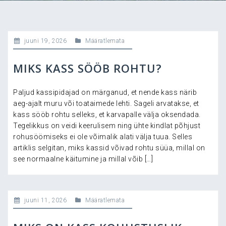
juuni 19, 2026
Määratlemata
MIKS KASS SÖÖB ROHTU?
Paljud kassipidajad on märganud, et nende kass närib
aeg-ajalt muru või toataimede lehti. Sageli arvatakse, et
kass sööb rohtu selleks, et karvapalle välja oksendada.
Tegelikkus on veidi keerulisem ning ühte kindlat põhjust
rohusöömiseks ei ole võimalik alati välja tuua. Selles
artiklis selgitan, miks kassid võivad rohtu süüa, millal on
see normaalne käitumine ja millal võib […]
juuni 11, 2026
Määratlemata