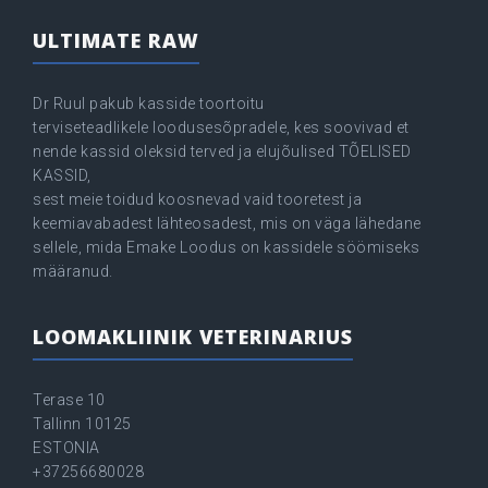
ULTIMATE RAW
Dr Ruul pakub kasside toortoitu
terviseteadlikele loodusesõpradele, kes soovivad et
nende kassid oleksid terved ja elujõulised TÕELISED
KASSID,
sest meie toidud koosnevad vaid tooretest ja
keemiavabadest lähteosadest, mis on väga lähedane
sellele, mida Emake Loodus on kassidele söömiseks
määranud.
LOOMAKLIINIK VETERINARIUS
Terase 10
Tallinn 10125
ESTONIA
+37256680028