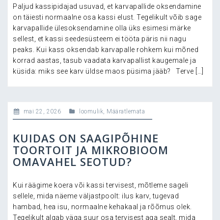
Paljud kassipidajad usuvad, et karvapallide oksendamine
on täiesti normaalne osa kassi elust. Tegelikult võib sage
karvapallide ülesoksendamine olla üks esimesi märke
sellest, et kassi seedesüsteem ei tööta päris nii nagu
peaks. Kui kass oksendab karvapalle rohkem kui mõned
korrad aastas, tasub vaadata karvapallist kaugemale ja
küsida: miks see karv üldse maos püsima jääb? Terve […]
mai 22, 2026
loomulik
,
Määratlemata
KUIDAS ON SAAGIPÕHINE
TOORTOIT JA MIKROBIOOM
OMAVAHEL SEOTUD?
Kui räägime koera või kassi tervisest, mõtleme sageli
sellele, mida näeme väljastpoolt: ilus karv, tugevad
hambad, hea isu, normaalne kehakaal ja rõõmus olek.
Tegelikult algab väga suur osa tervisest aga sealt, mida