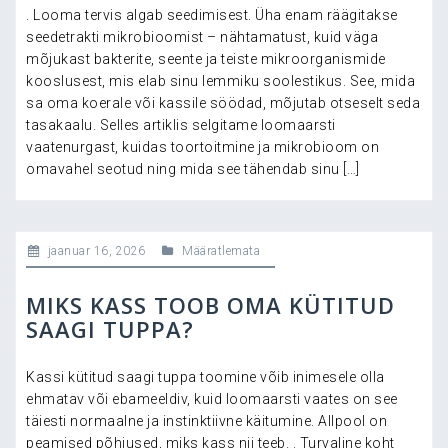
. Looma tervis algab seedimisest. Üha enam räägitakse
seedetrakti mikrobioomist – nähtamatust, kuid väga
mõjukast bakterite, seente ja teiste mikroorganismide
kooslusest, mis elab sinu lemmiku soolestikus. See, mida
sa oma koerale või kassile söödad, mõjutab otseselt seda
tasakaalu. Selles artiklis selgitame loomaarsti
vaatenurgast, kuidas toortoitmine ja mikrobioom on
omavahel seotud ning mida see tähendab sinu […]
jaanuar 16, 2026
Määratlemata
MIKS KASS TOOB OMA KÜTITUD
SAAGI TUPPA?
Kassi kütitud saagi tuppa toomine võib inimesele olla
ehmatav või ebameeldiv, kuid loomaarsti vaates on see
täiesti normaalne ja instinktiivne käitumine. Allpool on
peamised põhjused, miks kass nii teeb. . Turvaline koht