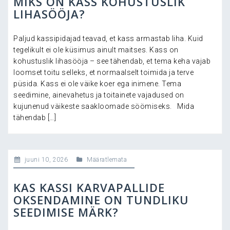
MIKS ON KASS KOHUSTUSLIK
LIHASÖÖJA?
Paljud kassipidajad teavad, et kass armastab liha. Kuid
tegelikult ei ole küsimus ainult maitses. Kass on
kohustuslik lihasööja – see tähendab, et tema keha vajab
loomset toitu selleks, et normaalselt toimida ja terve
püsida. Kass ei ole väike koer ega inimene. Tema
seedimine, ainevahetus ja toitainete vajadused on
kujunenud väikeste saakloomade söömiseks. Mida
tähendab […]
juuni 10, 2026
Määratlemata
KAS KASSI KARVAPALLIDE
OKSENDAMINE ON TUNDLIKU
SEEDIMISE MÄRK?