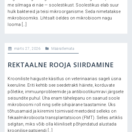
me silmaga ei näe — soolestikust. Soolestikus elab suur
hulk baktereid ja teisi mikroorganisme. Seda nimetatakse
mikrobioomiks. Lihtsalt öeldes on mikrobioom nagu
looma […]
märts 27, 2026
Määratlemata
REKTAALNE ROOJA SIIRDAMINE
Krooniliste haiguste käsitlus on veterinaarias sageli üsna
keeruline. Eriti kehtib see seedetrakti häirete, korduvate
põletike, immuunprobleemide ja antibiootikumravi järgsete
seisundite puhul. Üha enam tähelepanu on saanud soole
mikrobioomi roll ning selle sihipärane taastamine. Üks
tõhusamaid ja kiiremini toimivaid meetodeid selleks on
fekaalmikrobioota transplantatsioon (FMT). Selles artiklis
selgitan, miks võib olla kliiniliselt põhjendatud alustada
kroonilise patsiendi […]