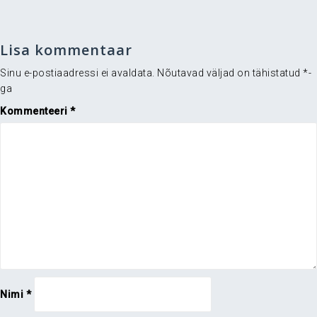
Lisa kommentaar
Sinu e-postiaadressi ei avaldata.
Nõutavad väljad on tähistatud
*
-
ga
Kommenteeri
*
Nimi
*