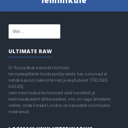
lemmikule
Otsi:
ULTIMATE RAW
Dr Ruul pakub kasside toortoitu
terviseteadlikele loodusesõpradele, kes soovivad et
nende kassid oleksid terved ja elujõulised TÕELISED
KASSID,
sest meie toidud koosnevad vaid tooretest ja
keemiavabadest lähteosadest, mis on väga lähedane
sellele, mida Emake Loodus on kassidele söömiseks
määranud.