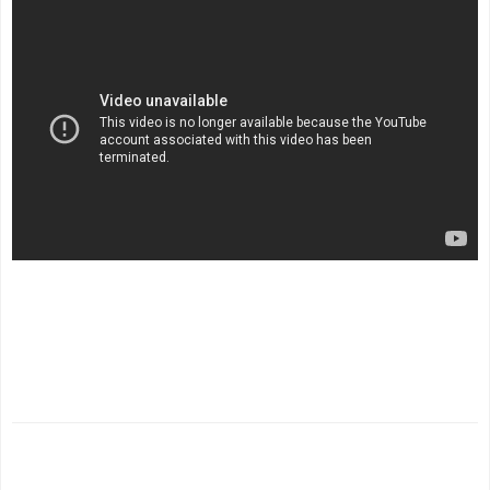
.
.
.
.