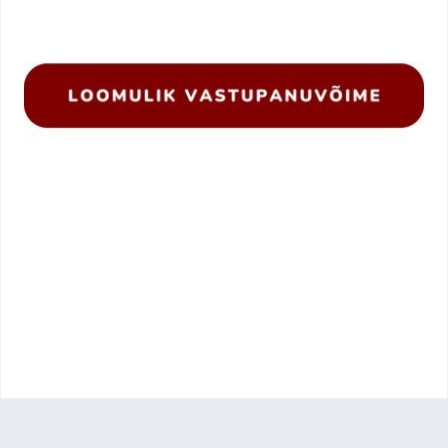
.
.
.