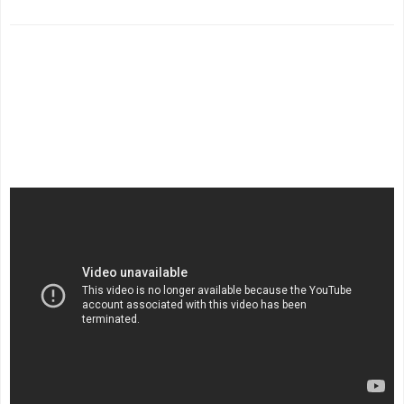
.
.
.
.