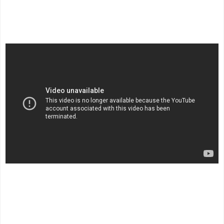
.
.
.
.
.