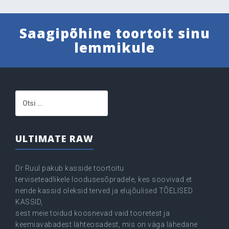
Saagipõhine toortoit sinu
lemmikule
Otsi:
ULTIMATE RAW
Dr Ruul pakub kasside toortoitu
terviseteadlikele loodusesõpradele, kes soovivad et
nende kassid oleksid terved ja elujõulised TÕELISED
KASSID,
sest meie toidud koosnevad vaid tooretest ja
keemiavabadest lähteosadest, mis on väga lähedane