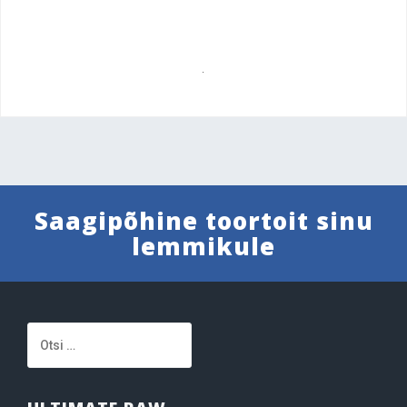
.
Saagipõhine toortoit sinu
lemmikule
Otsi: