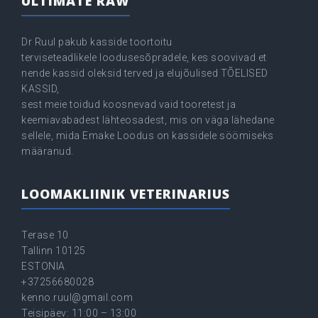
ULTIMATE RAW
Dr Ruul pakub kasside toortoitu
terviseteadlikele loodusesõpradele, kes soovivad et
nende kassid oleksid terved ja elujõulised TÕELISED
KASSID,
sest meie toidud koosnevad vaid tooretest ja
keemiavabadest lähteosadest, mis on väga lähedane
sellele, mida Emake Loodus on kassidele söömiseks
määranud.
LOOMAKLIINIK VETERINARIUS
Terase 10
Tallinn 10125
ESTONIA
+37256680028
kenno.ruul@gmail.com
Teisipäev: 11:00 – 13:00