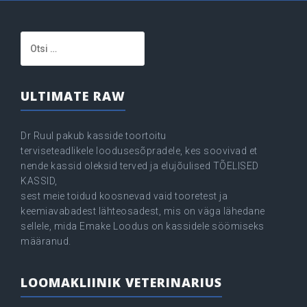
Otsi:
ULTIMATE RAW
Dr Ruul pakub kasside toortoitu
terviseteadlikele loodusesõpradele, kes soovivad et
nende kassid oleksid terved ja elujõulised TÕELISED
KASSID,
sest meie toidud koosnevad vaid tooretest ja
keemiavabadest lähteosadest, mis on väga lähedane
sellele, mida Emake Loodus on kassidele söömiseks
määranud.
LOOMAKLIINIK VETERINARIUS